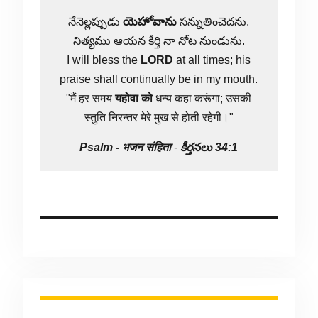
నేనెల్లప్పుడు
యెహోవాను
సన్నుతించెదను.
నిత్యము ఆయన కీర్తి నా నోట నుండును.
I will bless the
LORD
at all times; his
praise shall continually be in my mouth.
"मैं हर समय
यहोवा
को
धन्य कहा करूंगा; उसकी
स्तुति निरन्तर मेरे मुख से होती रहेगी।"
Psalm -
भजन संहिता
-
కీర్తనలు 34:1