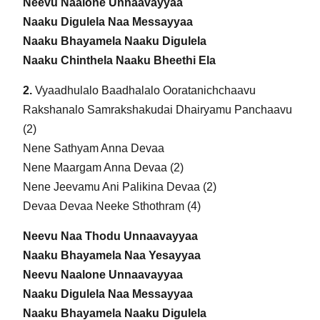
Neevu Naalone Unnaavayyaa
Naaku Digulela Naa Messayyaa
Naaku Bhayamela Naaku Digulela
Naaku Chinthela Naaku Bheethi Ela
2.
Vyaadhulalo Baadhalalo Ooratanichchaavu
Rakshanalo Samrakshakudai Dhairyamu Panchaavu
(2)
Nene Sathyam Anna Devaa
Nene Maargam Anna Devaa (2)
Nene Jeevamu Ani Palikina Devaa (2)
Devaa Devaa Neeke Sthothram (4)
Neevu Naa Thodu Unnaavayyaa
Naaku Bhayamela Naa Yesayyaa
Neevu Naalone Unnaavayyaa
Naaku Digulela Naa Messayyaa
Naaku Bhayamela Naaku Digulela