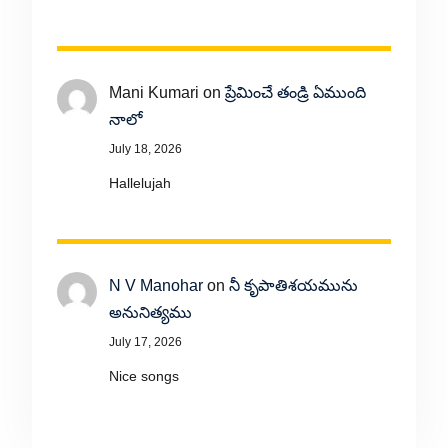
Mani Kumari
on
ప్రేమించే తండ్రి ఏముంది
నాలో
July 18, 2026
Hallelujah
N V Manohar
on
నీ కృపాతిశయమును
అనునిత్యము
July 17, 2026
Nice songs