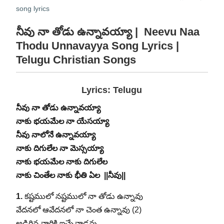
song lyrics
నీవు నా తోడు ఉన్నావయ్యా | Neevu Naa
Thodu Unnavayya Song Lyrics |
Telugu Christian Songs
Lyrics: Telugu
నీవు నా తోడు ఉన్నావయ్యా
నాకు భయమేల నా యేసయ్యా
నీవు నాలోనే ఉన్నావయ్యా
నాకు దిగులేల నా మెస్సయ్యా
నాకు భయమేల నాకు దిగులేల
నాకు చింతేల నాకు భీతి ఏల ||నీవు||
1.
కష్టములో నష్టములో నా తోడు ఉన్నావు
వేదనలో ఆవేదనలో నా చెంత ఉన్నావు (2)
అడిగిన వారికి ఇచ్చేవాడవు