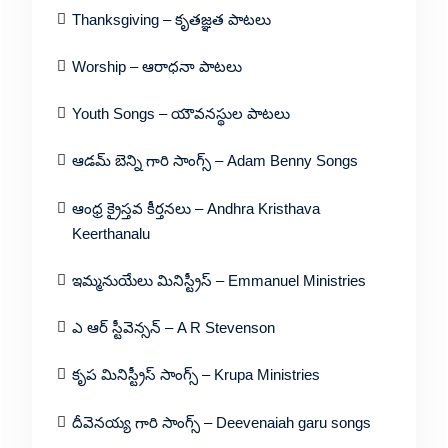
Thanksgiving – కృతజ్ఞత పాటలు
Worship – ఆరాధనా పాటలు
Youth Songs – యౌవనస్థుల పాటలు
ఆడమ్ బెన్ని గారి సాంగ్స్ – Adam Benny Songs
ఆంధ్ర క్రైస్తవ కీర్తనలు – Andhra Kristhava
Keerthanalu
ఇమ్మనుయేలు మినిస్ట్రీస్ – Emmanuel Ministries
ఎ ఆర్ స్టీవెన్సన్ – A R Stevenson
కృప మినిస్ట్రీస్ సాంగ్స్ – Krupa Ministries
దీవెనయ్య గారి సాంగ్స్ – Deevenaiah garu songs