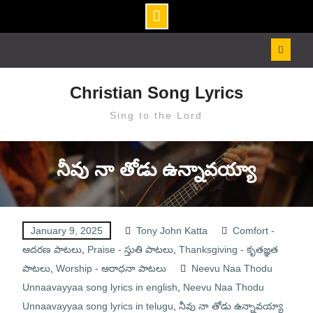
Skip
to
content
Christian Song Lyrics
Sing to the Lord
నీవు నా తోడు ఉన్నావయ్యా
January 9, 2025
Tony John Katta
Comfort -
ఆదరణ పాటలు
,
Praise - స్తుతి పాటలు
,
Thanksgiving - కృతజ్ఞత
పాటలు
,
Worship - ఆరాధనా పాటలు
Neevu Naa Thodu
Unnaavayyaa song lyrics in english
,
Neevu Naa Thodu
Unnaavayyaa song lyrics in telugu
,
నీవు నా తోడు ఉన్నావయ్యా