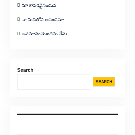
మా కాపరివైనందున
నా మదిలోని ఆనందమా
అవమానంమొందను నేను
Search
SEARCH