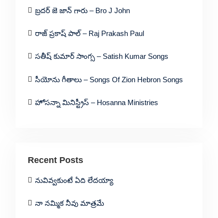
బ్రదర్ జె జాన్ గారు – Bro J John
రాజ్ ప్రకాష్ పాల్ – Raj Prakash Paul
సతీష్ కుమార్ సాంగ్స – Satish Kumar Songs
సీయోను గీతాలు – Songs Of Zion Hebron Songs
హోసన్నా మినిస్ట్రీస్ – Hosanna Ministries
Recent Posts
నువివ్వకుంటే ఏది లేదయ్యా
నా నమ్మిక నీవు మాత్రమే