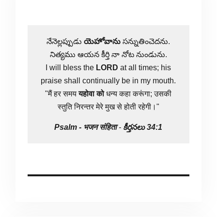
నేనెల్లప్పుడు
యెహోవాను
సన్నుతించెదను.
నిత్యము ఆయన కీర్తి నా నోట నుండును.
I will bless the
LORD
at all times; his
praise shall continually be in my mouth.
"मैं हर समय
यहोवा
को
धन्य कहा करूंगा; उसकी
स्तुति निरन्तर मेरे मुख से होती रहेगी।"
Psalm -
भजन संहिता
-
కీర్తనలు 34:1