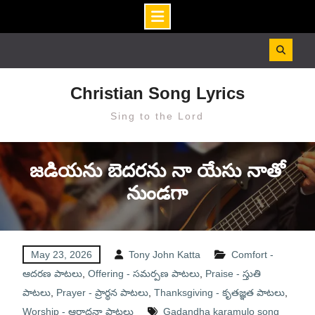
Skip
to
content
Christian Song Lyrics
Sing to the Lord
జడియను బెదరను నా యేసు నాతో
నుండగా
May 23, 2026
Tony John Katta
Comfort -
ఆదరణ పాటలు
,
Offering - సమర్పణ పాటలు
,
Praise - స్తుతి
పాటలు
,
Prayer - ప్రార్థన పాటలు
,
Thanksgiving - కృతజ్ఞత పాటలు
,
Worship - ఆరాధనా పాటలు
Gadandha karamulo song