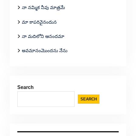
నా నమ్మిక నీవు మాత్రమే
మా కాపరివైనందున
నా మదిలోని ఆనందమా
అవమానంమొందను నేను
Search
SEARCH