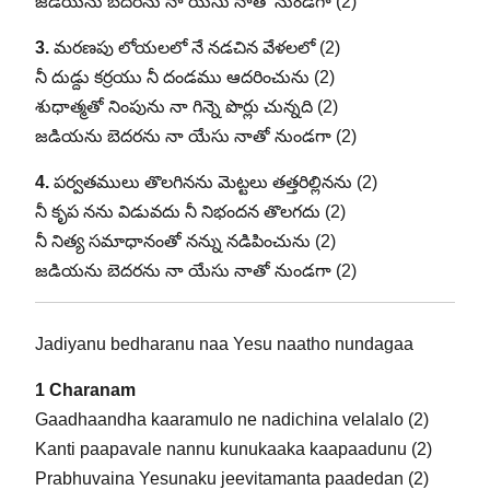
జడియను బెదరను నా యేసు నాతో నుండగా (2)
3.
మరణపు లోయలలో నే నడచిన వేళలలో (2)
నీ దుడ్దు కర్రయు నీ దండము ఆదరించును (2)
శుధాత్మతో నింపును నా గిన్నె పొర్లు చున్నది (2)
జడియను బెదరను నా యేసు నాతో నుండగా (2)
4.
పర్వతములు తొలగినను మెట్టలు తత్తరిల్లినను (2)
నీ కృప నను విడువదు నీ నిభందన తొలగదు (2)
నీ నిత్య సమాధానంతో నన్ను నడిపించును (2)
జడియను బెదరను నా యేసు నాతో నుండగా (2)
Jadiyanu bedharanu naa Yesu naatho nundagaa
1 Charanam
Gaadhaandha kaaramulo ne nadichina velalalo (2)
Kanti paapavale nannu kunukaaka kaapaadunu (2)
Prabhuvaina Yesunaku jeevitamanta paadedan (2)