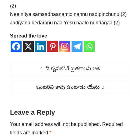
(2)
Nee nitya samaadhaanamto nannu nadipinchunu (2)
Jadiyanu bedaranu naa Yesu naato nundagaa (2)
Spread the love
Post
Previous
నీ కృపలోనే బ్రతకాలని ఆశ
navigation
post:
Next
ఒంటరివి కావు ఉంటాడు యేసు
post:
Leave a Reply
Your email address will not be published.
Required
fields are marked
*