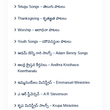
Telugu Songs – తెలుగు పాటలు
Thanksgiving – కృతజ్ఞత పాటలు
Worship – ఆరాధనా పాటలు
Youth Songs – యౌవనస్థుల పాటలు
ఆడమ్ బెన్ని గారి సాంగ్స్ – Adam Benny Songs
ఆంధ్ర క్రైస్తవ కీర్తనలు – Andhra Kristhava
Keerthanalu
ఇమ్మనుయేలు మినిస్ట్రీస్ – Emmanuel Ministries
ఎ ఆర్ స్టీవెన్సన్ – A R Stevenson
కృప మినిస్ట్రీస్ సాంగ్స్ – Krupa Ministries