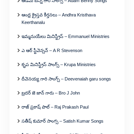
ఆడమ్ బెన్ని గారి సాంగ్స్ – Adam Benny Songs
ఆంధ్ర క్రైస్తవ కీర్తనలు – Andhra Kristhava
Keerthanalu
ఇమ్మనుయేలు మినిస్ట్రీస్ – Emmanuel Ministries
ఎ ఆర్ స్టీవెన్సన్ – A R Stevenson
కృప మినిస్ట్రీస్ సాంగ్స్ – Krupa Ministries
దీవెనయ్య గారి సాంగ్స్ – Deevenaiah garu songs
బ్రదర్ జె జాన్ గారు – Bro J John
రాజ్ ప్రకాష్ పాల్ – Raj Prakash Paul
సతీష్ కుమార్ సాంగ్స – Satish Kumar Songs