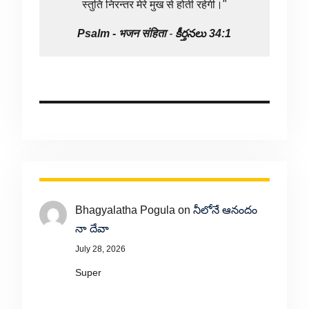
स्तुति निरन्तर मेरे मुख से होती रहेगी।"
Psalm -
भजन संहिता
-
కీర్తనలు 34:1
Bhagyalatha Pogula
on
నీలోనే ఆనందం
నా దేవా
July 28, 2026
Super