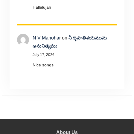
Hallelujah
N V Manohar
on
నీ కృపాతిశయమును
అనునిత్యము
July 17, 2026
Nice songs
About Us