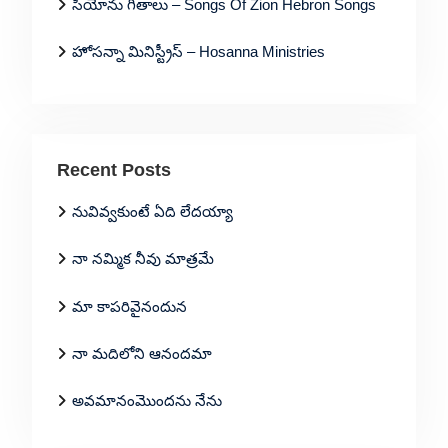
సీయోను గీతాలు – Songs Of Zion Hebron Songs
హోసన్నా మినిస్ట్రీస్ – Hosanna Ministries
Recent Posts
నువివ్వకుంటే ఏది లేదయ్యా
నా నమ్మిక నీవు మాత్రమే
మా కాపరివైనందున
నా మదిలోని ఆనందమా
అవమానంమొందను నేను