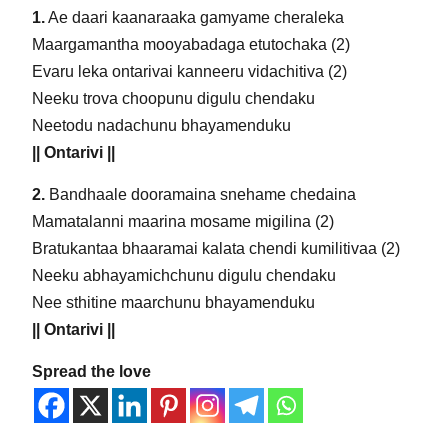
1.
Ae daari kaanaraaka gamyame cheraleka
Maargamantha mooyabadaga etutochaka (2)
Evaru leka ontarivai kanneeru vidachitiva (2)
Neeku trova choopunu digulu chendaku
Neetodu nadachunu bhayamenduku
|| Ontarivi ||
2.
Bandhaale dooramaina snehame chedaina
Mamatalanni maarina mosame migilina (2)
Bratukantaa bhaaramai kalata chendi kumilitivaa (2)
Neeku abhayamichchunu digulu chendaku
Nee sthitine maarchunu bhayamenduku
|| Ontarivi ||
Spread the love