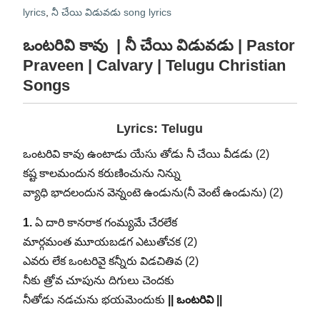
lyrics
,
నీ చేయి విడువడు song lyrics
ఒంటరివి కావు | నీ చేయి విడువడు | Pastor
Praveen | Calvary | Telugu Christian
Songs
Lyrics: Telugu
ఒంటరివి కావు ఉంటాడు యేసు తోడు నీ చేయి వీడడు (2)
కష్ట కాలమందున కరుణించును నిన్ను
వ్యాధి భాదలందున వెన్నంటె ఉండును(నీ వెంటే ఉండును) (2)
1.
ఏ దారి కానరాక గంమ్యమే చేరలేక
మార్గమంత మూయబడగ ఎటుతోచక (2)
ఎవరు లేక ఒంటరివై కన్నీరు విడచితివ (2)
నీకు త్రోవ చూపును దిగులు చెందకు
నీతోడు నడచును భయమెందుకు
|| ఒంటరివి ||