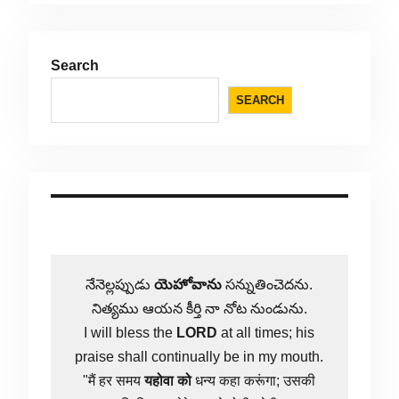
Search
SEARCH
నేనెల్లప్పుడు
యెహోవాను
సన్నుతించెదను.
నిత్యము ఆయన కీర్తి నా నోట నుండును.
I will bless the
LORD
at all times; his
praise shall continually be in my mouth.
"मैं हर समय
यहोवा
को
धन्य कहा करूंगा; उसकी