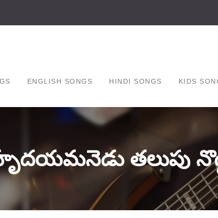
GS
ENGLISH SONGS
HINDI SONGS
KIDS SON
హృదయమనెడు తలుపు నొద్