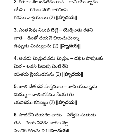
2.
కరుణా శీలుండతడు గాన – గాచి యున్నాడు
యేసు – కరుణ నెరిగి గారవింప
గరము న్యాయంబు (2)
||హృదయ||
3.
ఎంత సేపు నిలువ బెట్టి – యేడ్పింతు రతని
నాత – డెంతో దయచే బిలుచుచున్నా
డిప్పుడు మిమ్ములను (2)
||హృదయ||
4.
అతడు మిత్రుడతడు మిత్రుం – డఖిల పాపులకు
మీర – లతని పిలుపు వింటి రేని
యతడు ప్రియుడగును (2)
||హృదయ||
5.
జాలి చేత దన హస్తముల – జాపి యున్నాడు
మిమ్ము – నాలింగనము సేయ గోరి
యనిశము కనిపెట్టు (2)
||హృదయ||
6.
సాటిలేని దయగల వాడు – సర్వేశు సుతుడు
తన – మాట వినెడు వారల నెల్ల
సూటిగ రక్షించు (2)
||హృదయ||