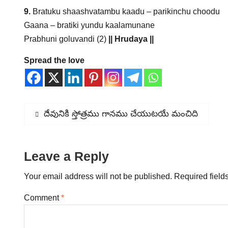
9.
Bratuku shaashvatambu kaadu – parikinchu choodu
Gaana – bratiki yundu kaalamunane
Prabhuni goluvandi (2)
|| Hrudaya ||
Spread the love
Post
Previous
దేవునికి స్తోత్రము గానము చేయుటయే మంచిది
post:
navigation
Leave a Reply
Your email address will not be published.
Required field
Comment
*