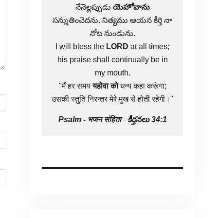
నేనెల్లప్పుడు
యెహోవాను
సన్నుతించెదను. నిత్యము ఆయన కీర్తి నా
నోట నుండును.
I will bless the
LORD
at all times;
his praise shall continually be in
my mouth.
"मैं हर समय
यहोवा
को
धन्य कहा करूंगा;
उसकी स्तुति निरन्तर मेरे मुख से होती रहेगी।"
Psalm -
भजन संहिता
-
కీర్తనలు 34:1