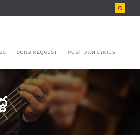
GS
SONG REQUEST
POST OWN LYRICS
ద