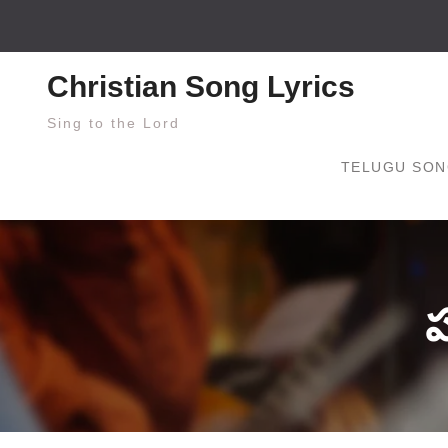
Skip
to
content
Christian Song Lyrics
Sing to the Lord
TELUGU SON