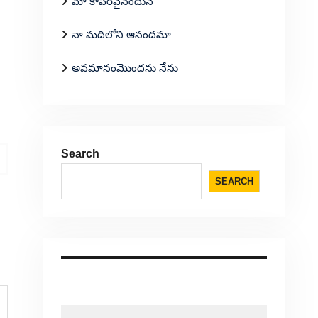
మా కాపరివైనందున
నా మదిలోని ఆనందమా
అవమానంమొందను నేను
Search
SEARCH