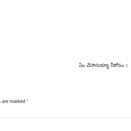
Next
ఏం చేసానయ్యా నీకోసం
post:
s are marked
*