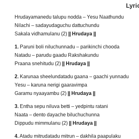
Lyri
Hrudayamanedu talupu nodda – Yesu Naathundu
Nilachi – sadayudaguchu dattuchundu
Sakala vidhamulanu (2)
|| Hrudaya ||
1.
Paruni boli niluchunnadu – parikinchi chooda
Natadu – parudu gaadu Rakshakundu
Praana snehitudu (2)
|| Hrudaya ||
2.
Karunaa sheelundatadu gaana – gaachi yunnadu
Yesu – karuna nerigi gaaravimpa
Garamu nyaayambu (2)
|| Hrudaya ||
3.
Entha sepu niluva betti – yedpintu ratani
Naata – dento dayache biluchuchunna
Dippudu mimmulanu (2)
|| Hrudaya ||
4.
Atadu mitrudatadu mitrun – dakhila paapulaku