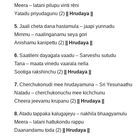
Meera – latani pilupu vinti rēni
Yatadu priyudagunu (2)
|| Hrudaya ||
5.
Jaali cheta dana hastamula – jaapi yunnadu
Mimmu – naalinganamu seya gori
Anishamu kanipettu (2)
|| Hrudaya ||
6.
Saatileni dayagala vaadu – Sarveshu sutudu
Tana – maata vinedu vaarala nella
Sootiga rakshinchu (2)
|| Hrudaya ||
7.
Cherchukonudi mee hrudayamuna – Sri Yesunaathu
Natadu – cherchukonuchu mee kichchunu
Cheera jeevamu krupanu (2)
|| Hrudaya ||
8.
Atadu tappaka kalugajeyu – nakhila bhaagyamulu
Meera – latani hattukondu rappu
Daanandamu toda (2)
|| Hrudaya ||