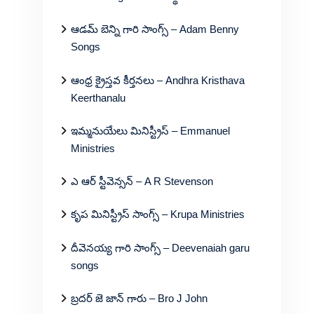
ఆడమ్ బెన్ని గారి సాంగ్స్ – Adam Benny
Songs
ఆంధ్ర క్రైస్తవ కీర్తనలు – Andhra Kristhava
Keerthanalu
ఇమ్మనుయేలు మినిస్ట్రీస్ – Emmanuel
Ministries
ఎ ఆర్ స్టీవెన్సన్ – A R Stevenson
కృప మినిస్ట్రీస్ సాంగ్స్ – Krupa Ministries
దీవెనయ్య గారి సాంగ్స్ – Deevenaiah garu
songs
బ్రదర్ జె జాన్ గారు – Bro J John