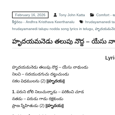
February 16, 2026
Tony John Katta
Comfort -
కీర్తనలు - Andhra Kristhava Keerthanalu
hrudayamanedi tal
hrudayamanedi talupu nodda song lyrics in telugu
,
హృదయమనెడు త
హృదయమనెడు తలుపు నొద్ద – యేసు నాథ
Lyr
హృదయమనెడు తలుపు నొద్ద – యేసు నాథుండు
నిలచి – సదయుడగుచు దట్టుచుండు
సకల విధములను (2)
||హృదయ||
1.
పరుని బోలి నిలుచున్నాడు – పరికించి చూడ
నతడు – పరుడు గాడు రక్షకుండు
ప్రాణ స్నేహితుడు (2)
||హృదయ||