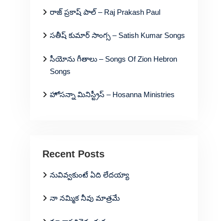
రాజ్ ప్రకాష్ పాల్ – Raj Prakash Paul
సతీష్ కుమార్ సాంగ్స – Satish Kumar Songs
సీయోను గీతాలు – Songs Of Zion Hebron
Songs
హోసన్నా మినిస్ట్రీస్ – Hosanna Ministries
Recent Posts
నువివ్వకుంటే ఏది లేదయ్యా
నా నమ్మిక నీవు మాత్రమే