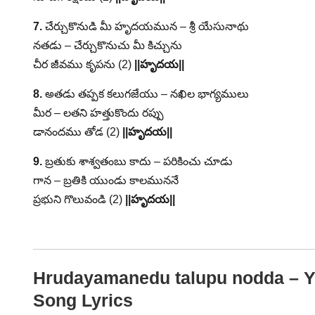
7.
చేర్చుకొనుడి మీ హృదయమున – శ్రీ యేసునాథు
నతడు – చేర్చుకొనుచు మీ కిచ్చును
చీర జీవము కృపను (2)
||హృదయ||
8.
అతడు తప్పక కలుగజేయు – నఖిల భాగ్యములు
మీర – లతని హత్తుకొందు రప్పు
డానందము తోడ (2)
||హృదయ||
9.
బ్రతుకు శాశ్వతంబు కాదు – పరికించు చూడు
గాన – బ్రతికి యుండు కాలముననే
ప్రభుని గొలువండి (2)
||హృదయ||
Hrudayamanedu talupu nodda – Ye
Song Lyrics