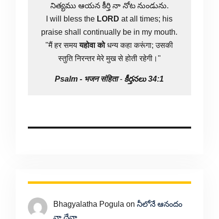
నిత్యము ఆయన కీర్తి నా నోట నుండును.
I will bless the
LORD
at all times; his
praise shall continually be in my mouth.
"मैं हर समय
यहोवा
को
धन्य कहा करूंगा; उसकी
स्तुति निरन्तर मेरे मुख से होती रहेगी।"
Psalm -
भजन संहिता
-
కీర్తనలు 34:1
Bhagyalatha Pogula
on
నీలోనే ఆనందం
నా దేవా