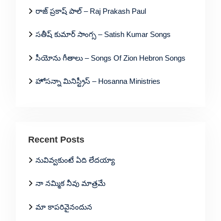
రాజ్ ప్రకాష్ పాల్ – Raj Prakash Paul
సతీష్ కుమార్ సాంగ్స – Satish Kumar Songs
సీయోను గీతాలు – Songs Of Zion Hebron Songs
హోసన్నా మినిస్ట్రీస్ – Hosanna Ministries
Recent Posts
నువివ్వకుంటే ఏది లేదయ్యా
నా నమ్మిక నీవు మాత్రమే
మా కాపరివైనందున