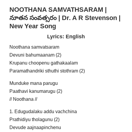
NOOTHANA SAMVATHSARAM |
నూతన సంవత్సరం | Dr. A R Stevenson |
New Year Song
Lyrics: English
Noothana samvatsaram
Devuni bahumaanam (2)
Krupanu choopenu gathakaalam
Paramathandriki sthuthi stothram (2)
Munduke mana parugu
Paathavi kanumarugu (2)
// Noothana //
1. Edugudalaku addu vachchina
Prathidiyu tholagunu (2)
Devude aajnaapinchenu