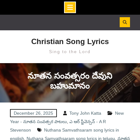
Skip
to
content
Christian Song Lyrics
Sing to the Lord
నూతన సంవత్సరం దేవుని
బహుమానం
December 26, 2025
Tony John Katta
New
Year - నూతన సంవత్సర పాటలు
,
ఎ ఆర్ స్టీవెన్సన్ - A R
Stevenson
Nuthana Samvathsaram song lyrics in
english
,
Nuthana Samvathsaram song lyrics in telugu
,
నూతన