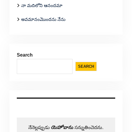
నా మదిలోని ఆనందమా
అవమానంమొందను నేను
Search
SEARCH
నేనెల్లప్పుడు
యెహోవాను
సన్నుతించెదను.