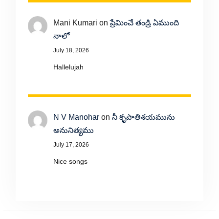
Mani Kumari
on
ప్రేమించే తండ్రి ఏముంది
నాలో
July 18, 2026
Hallelujah
N V Manohar
on
నీ కృపాతిశయమును
అనునిత్యము
July 17, 2026
Nice songs