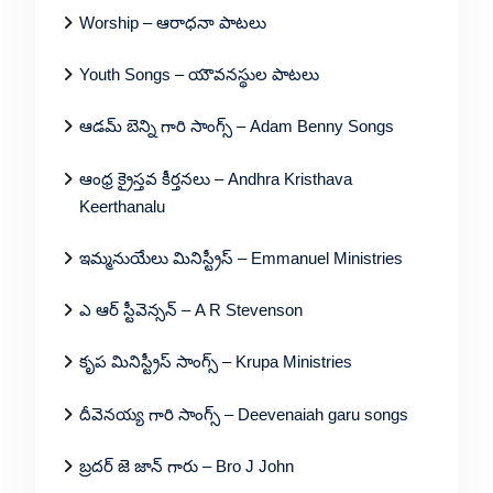
Worship – ఆరాధనా పాటలు
Youth Songs – యౌవనస్థుల పాటలు
ఆడమ్ బెన్ని గారి సాంగ్స్ – Adam Benny Songs
ఆంధ్ర క్రైస్తవ కీర్తనలు – Andhra Kristhava
Keerthanalu
ఇమ్మనుయేలు మినిస్ట్రీస్ – Emmanuel Ministries
ఎ ఆర్ స్టీవెన్సన్ – A R Stevenson
కృప మినిస్ట్రీస్ సాంగ్స్ – Krupa Ministries
దీవెనయ్య గారి సాంగ్స్ – Deevenaiah garu songs
బ్రదర్ జె జాన్ గారు – Bro J John