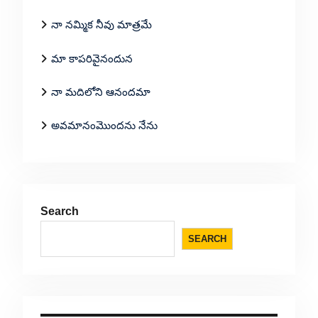
నా నమ్మిక నీవు మాత్రమే
మా కాపరివైనందున
నా మదిలోని ఆనందమా
అవమానంమొందను నేను
Search
SEARCH