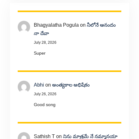
Bhagyalatha Pogula
on
నీలోనే ఆనందం
నా దేవా
July 28, 2026
Super
Abhi
on
అంత్యకాల అభిషేకం
July 26, 2026
Good song
Sathish T
on
నిను మాత్రమే నే నమ్మానయా