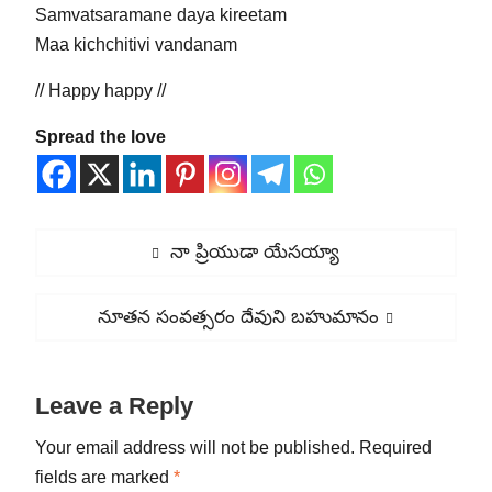
Samvatsaramane daya kireetam
Maa kichchitivi vandanam
// Happy happy //
Spread the love
Post
Previous
నా ప్రియుడా యేసయ్యా
navigation
post:
Next
నూతన సంవత్సరం దేవుని బహుమానం
post:
Leave a Reply
Your email address will not be published.
Required
fields are marked
*