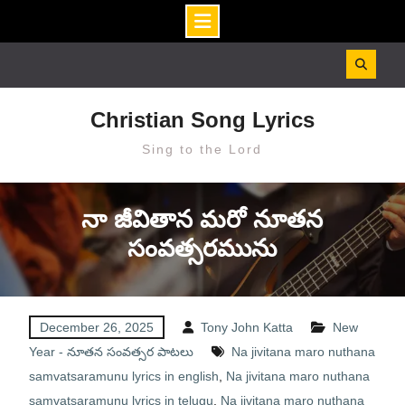
Skip
to
content
Christian Song Lyrics
Sing to the Lord
నా జీవితాన మరో నూతన
సంవత్సరమును
December 26, 2025
Tony John Katta
New
Year - నూతన సంవత్సర పాటలు
Na jivitana maro nuthana
samvatsaramunu lyrics in english
,
Na jivitana maro nuthana
samvatsaramunu lyrics in telugu
,
Na jivitana maro nuthana