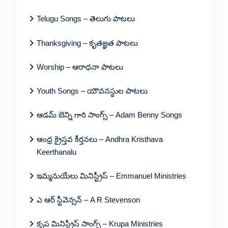
Telugu Songs – తెలుగు పాటలు
Thanksgiving – కృతజ్ఞత పాటలు
Worship – ఆరాధనా పాటలు
Youth Songs – యౌవనస్థుల పాటలు
ఆడమ్ బెన్ని గారి సాంగ్స్ – Adam Benny Songs
ఆంధ్ర క్రైస్తవ కీర్తనలు – Andhra Kristhava
Keerthanalu
ఇమ్మనుయేలు మినిస్ట్రీస్ – Emmanuel Ministries
ఎ ఆర్ స్టీవెన్సన్ – A R Stevenson
కృప మినిస్ట్రీస్ సాంగ్స్ – Krupa Ministries