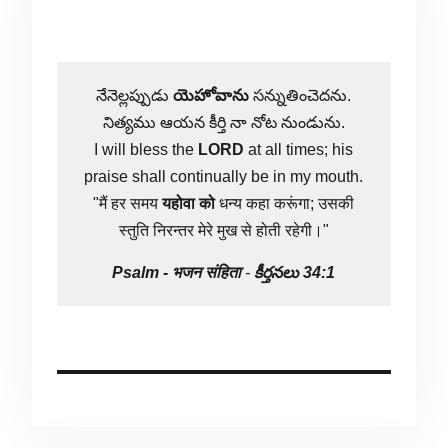
నేనెల్లప్పుడు
యెహోవాను
సన్నుతించెదను.
నిత్యము ఆయన కీర్తి నా నోట నుండును.
I will bless the
LORD
at all times; his
praise shall continually be in my mouth.
"मैं हर समय
यहोवा
को
धन्य कहा करूंगा; उसकी
स्तुति निरन्तर मेरे मुख से होती रहेगी।"
Psalm -
भजन संहिता
-
కీర్తనలు 34:1