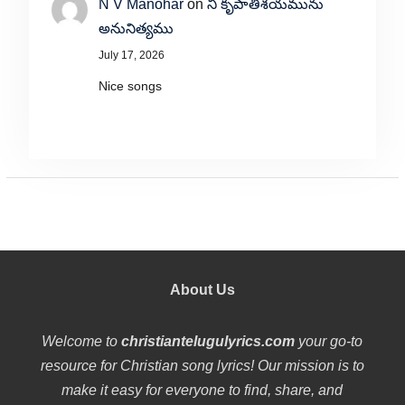
N V Manohar
on
నీ కృపాతిశయమును
అనునిత్యము
July 17, 2026
Nice songs
About Us
Welcome to
christiantelugulyrics.com
your go-to
resource for Christian song lyrics! Our mission is to
make it easy for everyone to find, share, and