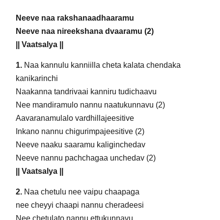
Neeve naa rakshanaadhaaramu
Neeve naa nireekshana dvaaramu (2)
|| Vaatsalya ||
1.
Naa kannulu kanniilla cheta kalata chendaka
kanikarinchi
Naakanna tandrivaai kanniru tudichaavu
Nee mandiramulo nannu naatukunnavu (2)
Aavaranamulalo vardhillajeesitive
Inkano nannu chigurimpajeesitive (2)
Neeve naaku saaramu kaliginchedav
Neeve nannu pachchagaa unchedav (2)
|| Vaatsalya ||
2.
Naa chetulu nee vaipu chaapaga
nee cheyyi chaapi nannu cheradeesi
Nee chetulato nannu ettukunnavu