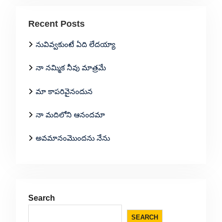
Recent Posts
నువివ్వకుంటే ఏది లేదయ్యా
నా నమ్మిక నీవు మాత్రమే
మా కాపరివైనందున
నా మదిలోని ఆనందమా
అవమానంమొందను నేను
Search
SEARCH