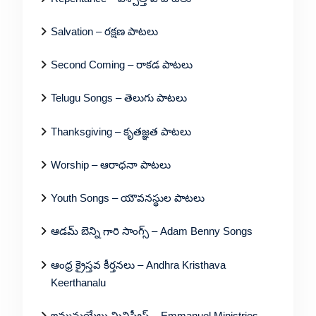
Salvation – రక్షణ పాటలు
Second Coming – రాకడ పాటలు
Telugu Songs – తెలుగు పాటలు
Thanksgiving – కృతజ్ఞత పాటలు
Worship – ఆరాధనా పాటలు
Youth Songs – యౌవనస్థుల పాటలు
ఆడమ్ బెన్ని గారి సాంగ్స్ – Adam Benny Songs
ఆంధ్ర క్రైస్తవ కీర్తనలు – Andhra Kristhava
Keerthanalu
ఇమ్మనుయేలు మినిస్ట్రీస్ – Emmanuel Ministries