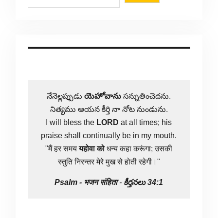
నేనెల్లప్పుడు
యెహోవాను
సన్నుతించెదను.
నిత్యము ఆయన కీర్తి నా నోట నుండును.
I will bless the
LORD
at all times; his
praise shall continually be in my mouth.
"मैं हर समय
यहोवा
को
धन्य कहा करूंगा; उसकी
स्तुति निरन्तर मेरे मुख से होती रहेगी।"
Psalm -
भजन संहिता
-
కీర్తనలు 34:1