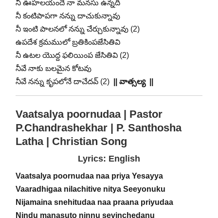
నీ ఊహలయందే నా మనసు ఉన్నది
నీ కంటిపాపగా నన్ను దాచుకున్నావు
నీ ఇంటి పాలనలో నన్ను చేర్చుకున్నావు (2)
ఉపదేశ క్రమములో బ్రతికింపజేసితివి
నీ ఉటల యొద్ద ఫలియింప జేసితివి (2)
నీవే నాకు బలమైన కోటవు
నీవే నన్ను కృపలోనే దాచేదవ్ (2)
|| వాత్సల్య ||
Vaatsalya poornudaa | Pastor
P.Chandrashekhar | P. Santhosha
Latha | Christian Song
Lyrics: English
Vaatsalya poornudaa naa priya Yesayya
Vaaradhigaa nilachitive nitya Seeyonuku
Nijamaina snehitudaa naa praana priyudaa
Nindu manasuto ninnu sevinchedanu