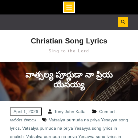
Skip
to
content
Christian Song Lyrics
Sing to the Lord
వాత్సల్య పూర్ణుడా నా ప్రియ
యేసయ్య
April 1, 2026
Tony John Katta
Comfort -
ఆదరణ పాటలు
Vatsalya purnuda na priya Yesayya song
lyrics
,
Vatsalya purnuda na priya Yesayya song lyrics in
english
,
Vatsalya purnuda na priya Yesayya song lyrics in