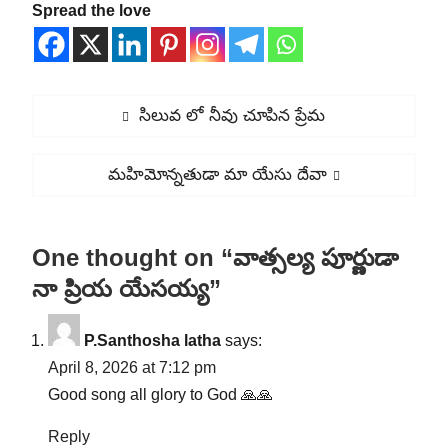
Spread the love
Post
Previous
సిలువ లో నీవు చూపిన ప్రేమ
navigation
post:
Next
మహిమోన్నతుడా మా యేసు దేవా
post:
One thought on “వాత్సల్య పూర్ణుడా
నా ప్రియ యేసయ్య”
P.Santhosha latha
says:
April 8, 2026 at 7:12 pm
Good song all glory to God 🙏🙏
Reply