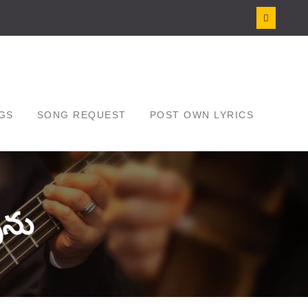
GS
SONG REQUEST
POST OWN LYRICS
ేను