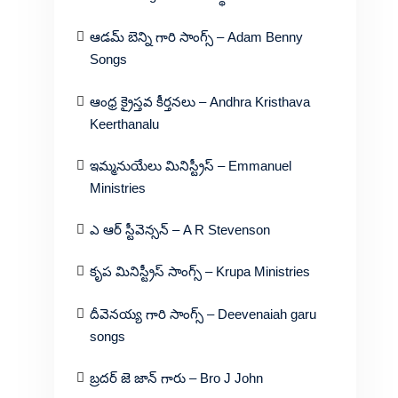
ఆడమ్ బెన్ని గారి సాంగ్స్ – Adam Benny
Songs
ఆంధ్ర క్రైస్తవ కీర్తనలు – Andhra Kristhava
Keerthanalu
ఇమ్మనుయేలు మినిస్ట్రీస్ – Emmanuel
Ministries
ఎ ఆర్ స్టీవెన్సన్ – A R Stevenson
కృప మినిస్ట్రీస్ సాంగ్స్ – Krupa Ministries
దీవెనయ్య గారి సాంగ్స్ – Deevenaiah garu
songs
బ్రదర్ జె జాన్ గారు – Bro J John