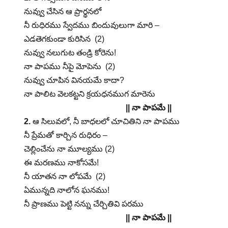
నువ్వు చేసిన ఆ ప్రార్థనలో
నీ రుధిరము స్వేదము బిందువులుగా మారి –
ఎడతెగకుండా కురిసిన (2)
నువ్వు నలుగుట తండ్రి కోరెను!
నా పాపము నీపై మోపెను (2)
నువ్వు చూపిన వినయమే కాదా?
నా పాలిట వెలకట్టని క్రయధనముగ మారెను
|| నా పాపమే ||
2.
ఆ సిలువలో, నీ బాధలలో చూచితిని నా పాపము
నీ ప్రేమతో కార్చిన రుధిరం –
చెల్లించేను నా మూల్యము (2)
ఈ మరణము నాకోసమే!
నీ యాతన నా లోపమే (2)
ఏమున్నది నాలోన ఘనము!
నీ ప్రాణము పెట్టి నన్ను చేర్చితివి పరము
|| నా పాపమే ||