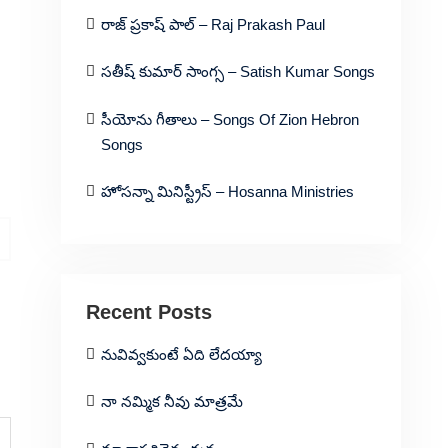
రాజ్ ప్రకాష్ పాల్ – Raj Prakash Paul
సతీష్ కుమార్ సాంగ్స – Satish Kumar Songs
సీయోను గీతాలు – Songs Of Zion Hebron
Songs
హోసన్నా మినిస్ట్రీస్ – Hosanna Ministries
Recent Posts
నువివ్వకుంటే ఏది లేదయ్యా
నా నమ్మిక నీవు మాత్రమే