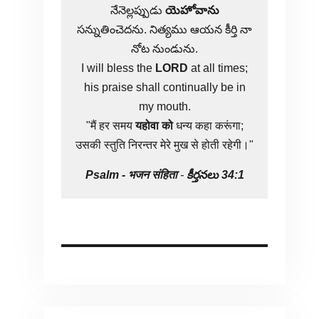
నేనెల్లప్పుడు
యెహోవాను
సన్నుతించెదను. నిత్యము ఆయన కీర్తి నా
నోట నుండును.
I will bless the
LORD
at all times;
his praise shall continually be in
my mouth.
"मैं हर समय
यहोवा
को
धन्य कहा करूंगा;
उसकी स्तुति निरन्तर मेरे मुख से होती रहेगी।"
Psalm -
भजन संहिता
-
కీర్తనలు 34:1