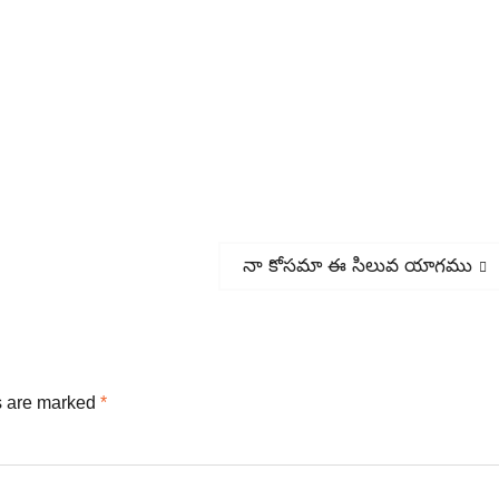
Next
నా కోసమా ఈ సిలువ యాగము
post:
s are marked
*