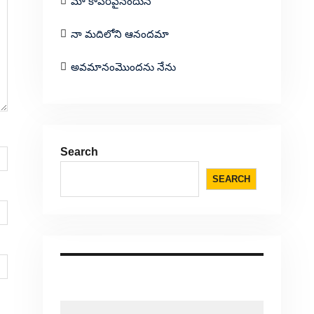
మా కాపరివైనందున
నా మదిలోని ఆనందమా
అవమానంమొందను నేను
Search
SEARCH