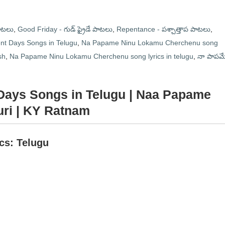
పాటలు
,
Good Friday - గుడ్ ఫ్రైడే పాటలు
,
Repentance - పశ్చాత్తాప పాటలు
,
nt Days Songs in Telugu
,
Na Papame Ninu Lokamu Cherchenu song
sh
,
Na Papame Ninu Lokamu Cherchenu song lyrics in telugu
,
నా పాపమ
nt Days Songs in Telugu | Naa Papame
turi | KY Ratnam
ics: Telugu