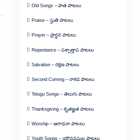
Old Songs – పాత పాటలు
Praise – స్తుతి పాటలు
Prayer – ప్రార్థన పాటలు
Repentance – పశ్చాత్తాప పాటలు
Salvation – రక్షణ పాటలు
Second Coming – రాకడ పాటలు
Telugu Songs – తెలుగు పాటలు
Thanksgiving – కృతజ్ఞత పాటలు
Worship – ఆరాధనా పాటలు
Youth Songs – యౌవనస్థుల పాటలు