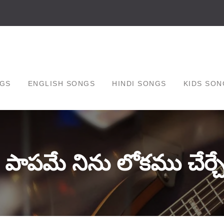
GS
ENGLISH SONGS
HINDI SONGS
KIDS SON
 పాపమే నిను లోకము చేర్చ