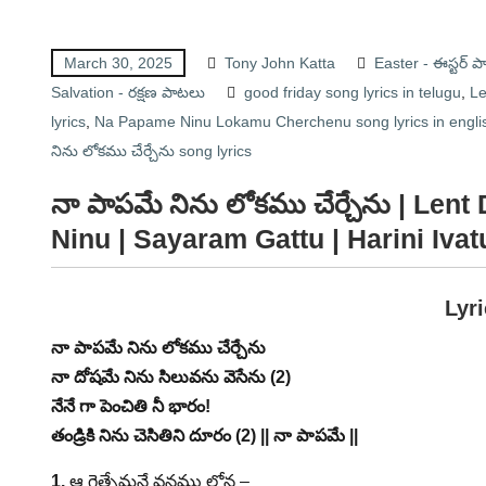
March 30, 2025
Tony John Katta
Easter - ఈస్టర్ 
Salvation - రక్షణ పాటలు
good friday song lyrics in telugu
,
Le
lyrics
,
Na Papame Ninu Lokamu Cherchenu song lyrics in engli
నిను లోకము చేర్చేను song lyrics
నా పాపమే నిను లోకము చేర్చేను | Le
Ninu | Sayaram Gattu | Harini Iva
Lyr
నా పాపమే నిను లోకము చేర్చేను
నా దోషమే నిను సిలువను వెసేను (2)
నేనే గా పెంచితి నీ భారం!
తండ్రికి నిను చెసితిని దూరం (2) || నా పాపమే ||
1.
ఆ గెత్సేమనే వనము లోన –