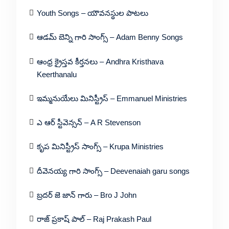
Youth Songs – యౌవనస్థుల పాటలు
ఆడమ్ బెన్ని గారి సాంగ్స్ – Adam Benny Songs
ఆంధ్ర క్రైస్తవ కీర్తనలు – Andhra Kristhava
Keerthanalu
ఇమ్మనుయేలు మినిస్ట్రీస్ – Emmanuel Ministries
ఎ ఆర్ స్టీవెన్సన్ – A R Stevenson
కృప మినిస్ట్రీస్ సాంగ్స్ – Krupa Ministries
దీవెనయ్య గారి సాంగ్స్ – Deevenaiah garu songs
బ్రదర్ జె జాన్ గారు – Bro J John
రాజ్ ప్రకాష్ పాల్ – Raj Prakash Paul