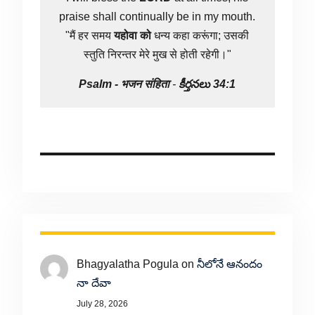
praise shall continually be in my mouth.
"मैं हर समय
यहोवा
को
धन्य कहा करूंगा; उसकी
स्तुति निरन्तर मेरे मुख से होती रहेगी।"
Psalm -
भजन संहिता
-
కీర్తనలు 34:1
Bhagyalatha Pogula
on
నీలోనే ఆనందం
నా దేవా
July 28, 2026