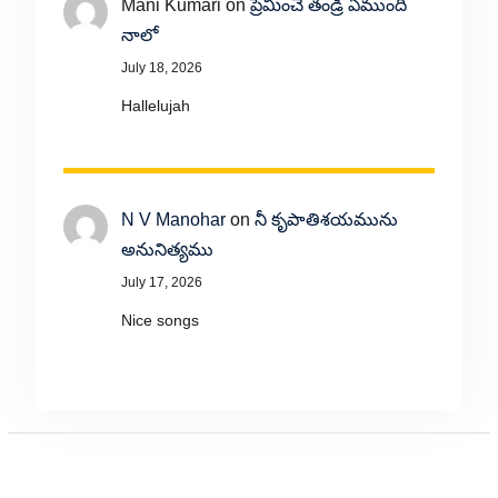
Mani Kumari
on
ప్రేమించే తండ్రి ఏముంది
నాలో
July 18, 2026
Hallelujah
N V Manohar
on
నీ కృపాతిశయమును
అనునిత్యము
July 17, 2026
Nice songs