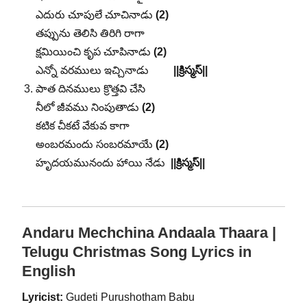
ఎదురు చూపులే చూచినాడు
(2)
తప్పును తెలిసి తిరిగి రాగా
క్షమియించి కృప చూపినాడు
(2)
ఎన్నో వరములు ఇచ్చినాడు
||క్రిస్మస్||
పాత దినములు క్రొత్తవి చేసి
నీలో జీవము నింపుతాడు
(2)
కటిక చీకటే వేకువ కాగా
అంబరమందు సంబరమాయే
(2)
హృదయమునందు హాయి నేడు
||క్రిస్మస్||
Andaru Mechchina Andaala Thaara |
Telugu Christmas Song Lyrics in
English
Lyricist:
Gudeti Purushotham Babu