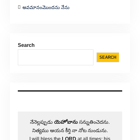
అవమానంమొందను నేను
Search
SEARCH
నేనెల్లప్పుడు
యెహోవాను
సన్నుతించెదను.
నిత్యము ఆయన కీర్తి నా నోట నుండును.
I will bless the
LORD
at all times; his