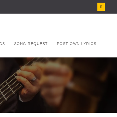
GS
SONG REQUEST
POST OWN LYRICS