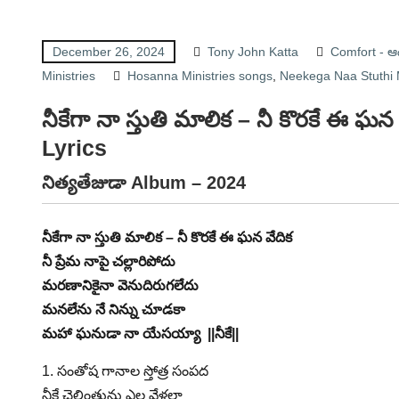
December 26, 2024
Tony John Katta
Comfort - 
Ministries
Hosanna Ministries songs
,
Neekega Naa Stuthi M
నీకేగా నా స్తుతి మాలిక – నీ కొరకే ఈ
Lyrics
నిత్యతేజుడా Album – 2024
నీకేగా నా స్తుతి మాలిక – నీ కొరకే ఈ ఘన వేదిక
నీ ప్రేమ నాపై చల్లారిపోదు
మరణానికైనా వెనుదిరుగలేదు
మనలేను నే నిన్ను చూడకా
మహా ఘనుడా నా యేసయ్యా ||నీకే||
1. సంతోష గానాల స్తోత్ర సంపద
నీకే చెల్లింతును ఎల్ల వేళలా