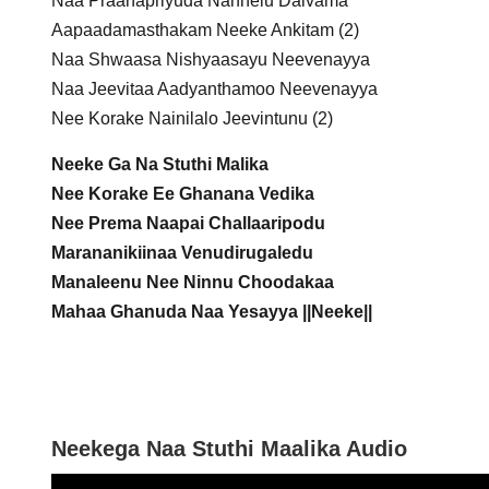
Naa Praanapriyuda Nannelu Daivama
Aapaadamasthakam Neeke Ankitam (2)
Naa Shwaasa Nishyaasayu Neevenayya
Naa Jeevitaa Aadyanthamoo Neevenayya
Nee Korake Nainilalo Jeevintunu (2)
Neeke Ga Na Stuthi Malika
Nee Korake Ee Ghanana Vedika
Nee Prema Naapai Challaaripodu
Marananikiinaa Venudirugaledu
Manaleenu Nee Ninnu Choodakaa
Mahaa Ghanuda Naa Yesayya ||Neeke||
Neekega Naa Stuthi Maalika Audio