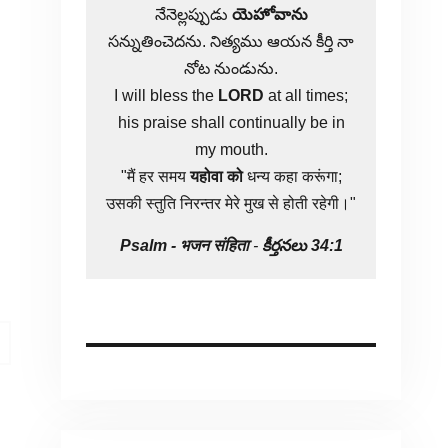
నేనెల్లప్పుడు
యెహోవాను
సన్నుతించెదను. నిత్యము ఆయన కీర్తి నా
నోట నుండును.
I will bless the
LORD
at all times;
his praise shall continually be in
my mouth.
"मैं हर समय
यहोवा
को
धन्य कहा करूंगा;
उसकी स्तुति निरन्तर मेरे मुख से होती रहेगी।"
Psalm -
भजन संहिता
-
కీర్తనలు 34:1