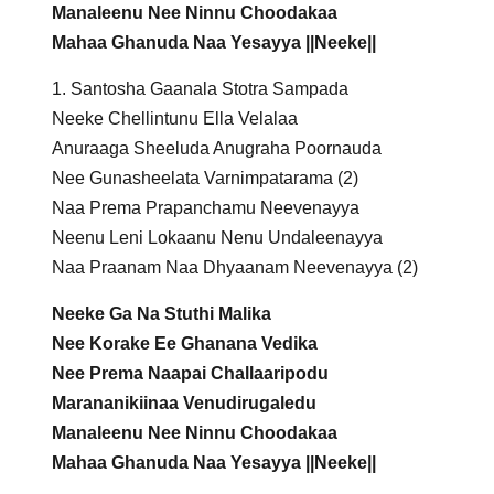
Manaleenu Nee Ninnu Choodakaa
Mahaa Ghanuda Naa Yesayya ||Neeke||
1. Santosha Gaanala Stotra Sampada
Neeke Chellintunu Ella Velalaa
Anuraaga Sheeluda Anugraha Poornauda
Nee Gunasheelata Varnimpatarama (2)
Naa Prema Prapanchamu Neevenayya
Neenu Leni Lokaanu Nenu Undaleenayya
Naa Praanam Naa Dhyaanam Neevenayya (2)
Neeke Ga Na Stuthi Malika
Nee Korake Ee Ghanana Vedika
Nee Prema Naapai Challaaripodu
Marananikiinaa Venudirugaledu
Manaleenu Nee Ninnu Choodakaa
Mahaa Ghanuda Naa Yesayya ||Neeke||