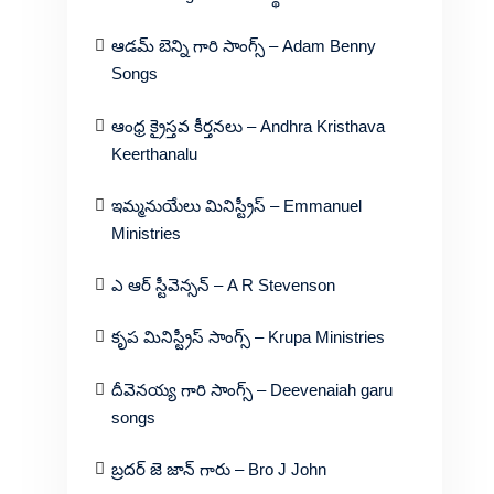
ఆడమ్ బెన్ని గారి సాంగ్స్ – Adam Benny
Songs
ఆంధ్ర క్రైస్తవ కీర్తనలు – Andhra Kristhava
Keerthanalu
ఇమ్మనుయేలు మినిస్ట్రీస్ – Emmanuel
Ministries
ఎ ఆర్ స్టీవెన్సన్ – A R Stevenson
కృప మినిస్ట్రీస్ సాంగ్స్ – Krupa Ministries
దీవెనయ్య గారి సాంగ్స్ – Deevenaiah garu
songs
బ్రదర్ జె జాన్ గారు – Bro J John