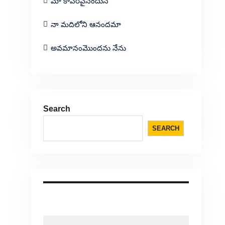
మా కాపరివైనందున
నా మదిలోని ఆనందమా
అవమానంమొందను నేను
Search
SEARCH