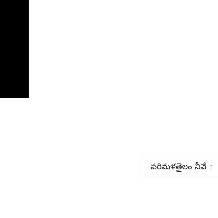
Next
పరిమళతైలం నీవే
post: