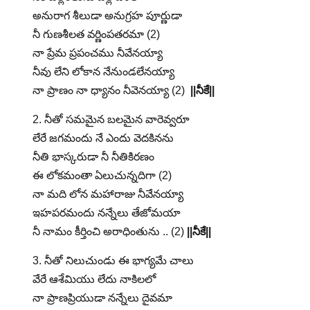
అనురాగ శీలుడా అనుగ్రహ పూర్ణుడా
నీ గుణశీలత వర్ణింపతరమా (2)
నా ప్రేమ ప్రపంచము నీవేనయ్యా
నీవు లేని లోకాన నేనుండలేనయ్యా
నా ప్రాణం నా ధ్యానం నీవెనయ్యా (2)
||నీకే||
2. నీతో సమమైన బలమైన వారెవ్వరూ
లేరే జగమందు నే ఎందు వెదకినను
నీతి భాస్కరుడా నీ నీతికిరణం
ఈ లోకమంతా ఏలుచున్నదిగా (2)
నా మది లోన మహారాజు నీవేనయ్యా
ఇహపరమందు నన్నేలు తేజోమయా
నీ నామం కీర్తించి అరాధింతును .. (2)
||నీకే||
3. నీతో నిలుచుండు ఈ భాగ్యమే చాలు
వేరే ఆశేమియు లేదు నాకిలలో
నా ప్రాణప్రియుడా నన్నేలు దైవమా