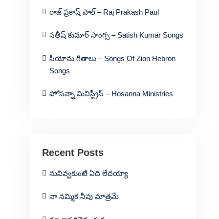
రాజ్ ప్రకాష్ పాల్ – Raj Prakash Paul
సతీష్ కుమార్ సాంగ్స – Satish Kumar Songs
సీయోను గీతాలు – Songs Of Zion Hebron
Songs
హోసన్నా మినిస్ట్రీస్ – Hosanna Ministries
Recent Posts
నువివ్వకుంటే ఏది లేదయ్యా
నా నమ్మిక నీవు మాత్రమే