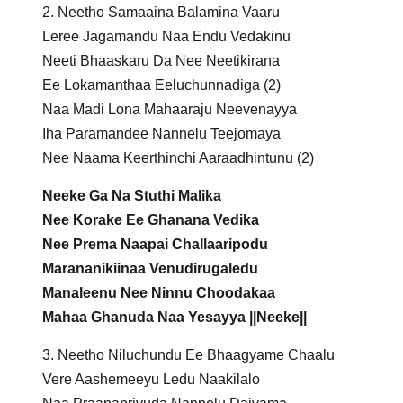
2. Neetho Samaaina Balamina Vaaru
Leree Jagamandu Naa Endu Vedakinu
Neeti Bhaaskaru Da Nee Neetikirana
Ee Lokamanthaa Eeluchunnadiga (2)
Naa Madi Lona Mahaaraju Neevenayya
Iha Paramandee Nannelu Teejomaya
Nee Naama Keerthinchi Aaraadhintunu (2)
Neeke Ga Na Stuthi Malika
Nee Korake Ee Ghanana Vedika
Nee Prema Naapai Challaaripodu
Marananikiinaa Venudirugaledu
Manaleenu Nee Ninnu Choodakaa
Mahaa Ghanuda Naa Yesayya ||Neeke||
3. Neetho Niluchundu Ee Bhaagyame Chaalu
Vere Aashemeeyu Ledu Naakilalo