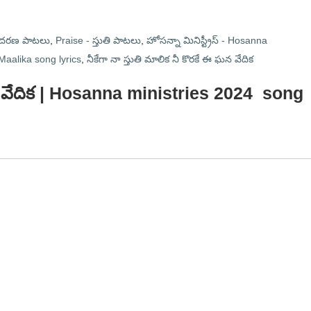
ఆదరణ పాటలు
,
Praise - స్తుతి పాటలు
,
హోసన్నా మినిస్ట్రీస్ - Hosanna
aalika song lyrics
,
నీకేగా నా స్తుతి మాలిక నీ కొరకే ఈ ఘన వేదిక
 ఘన వేదిక | Hosanna ministries 2024 song