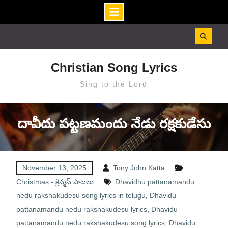
Skip
to
content
Christian Song Lyrics
Sing to the Lord
దావీదు పట్టణమందు నేడు రక్షకుడేసు
November 13, 2025
Tony John Katta
Christmas - క్రిస్మస్ పాటలు
Dhavidhu pattanamandu
nedu rakshakudesu song lyrics in telugu
,
Dhavidu
pattanamandu nedu rakshakudesu lyrics
,
Dhavidu
pattanamandu nedu rakshakudesu song lyrics
,
Dhavidu