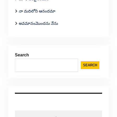
నా మదిలోని ఆనందమా
అవమానంమొందను నేను
Search
SEARCH