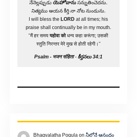
నేనెల్లప్పుడు
యెహోవాను
సన్నుతించెదను.
నిత్యము ఆయన కీర్తి నా నోట నుండును.
I will bless the
LORD
at all times; his
praise shall continually be in my mouth.
"मैं हर समय
यहोवा
को
धन्य कहा करूंगा; उसकी
स्तुति निरन्तर मेरे मुख से होती रहेगी।"
Psalm -
भजन संहिता
-
కీర్తనలు 34:1
Bhagyalatha Pogula
on
నీలోనే ఆనందం