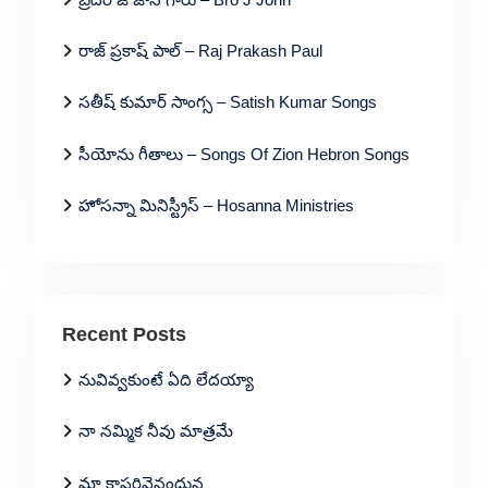
రాజ్ ప్రకాష్ పాల్ – Raj Prakash Paul
సతీష్ కుమార్ సాంగ్స – Satish Kumar Songs
సీయోను గీతాలు – Songs Of Zion Hebron Songs
హోసన్నా మినిస్ట్రీస్ – Hosanna Ministries
Recent Posts
నువివ్వకుంటే ఏది లేదయ్యా
నా నమ్మిక నీవు మాత్రమే
మా కాపరివైనందున