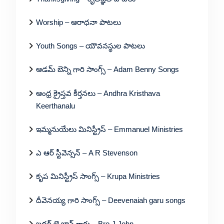
Worship – ఆరాధనా పాటలు
Youth Songs – యౌవనస్థుల పాటలు
ఆడమ్ బెన్ని గారి సాంగ్స్ – Adam Benny Songs
ఆంధ్ర క్రైస్తవ కీర్తనలు – Andhra Kristhava
Keerthanalu
ఇమ్మనుయేలు మినిస్ట్రీస్ – Emmanuel Ministries
ఎ ఆర్ స్టీవెన్సన్ – A R Stevenson
కృప మినిస్ట్రీస్ సాంగ్స్ – Krupa Ministries
దీవెనయ్య గారి సాంగ్స్ – Deevenaiah garu songs
బ్రదర్ జె జాన్ గారు – Bro J John