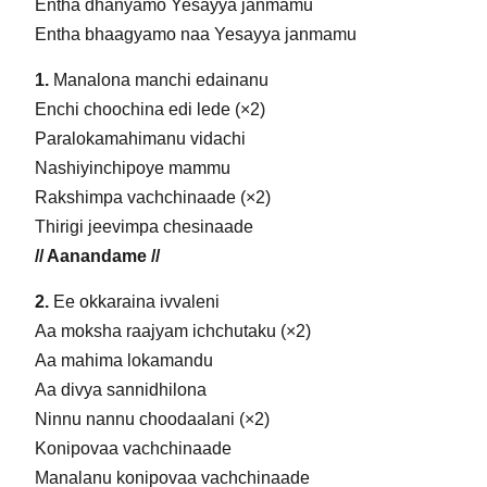
Entha dhanyamo Yesayya janmamu
Entha bhaagyamo naa Yesayya janmamu
1.
Manalona manchi edainanu
Enchi choochina edi lede (×2)
Paralokamahimanu vidachi
Nashiyinchipoye mammu
Rakshimpa vachchinaade (×2)
Thirigi jeevimpa chesinaade
// Aanandame //
2.
Ee okkaraina ivvaleni
Aa moksha raajyam ichchutaku (×2)
Aa mahima lokamandu
Aa divya sannidhilona
Ninnu nannu choodaalani (×2)
Konipovaa vachchinaade
Manalanu konipovaa vachchinaade