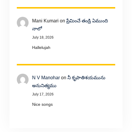
Mani Kumari
on
ప్రేమించే తండ్రి ఏముంది
నాలో
July 18, 2026
Hallelujah
N V Manohar
on
నీ కృపాతిశయమును
అనునిత్యము
July 17, 2026
Nice songs