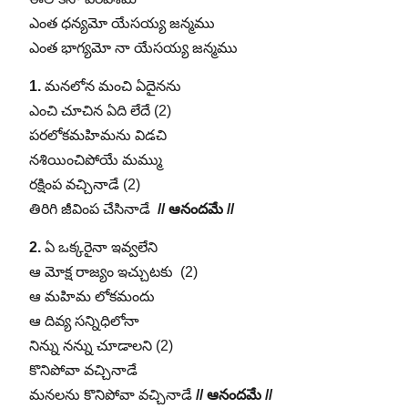
ఎంత ధన్యమో యేసయ్య జన్మము
ఎంత భాగ్యమో నా యేసయ్య జన్మము
1.
మనలోన మంచి ఏదైనను
ఎంచి చూచిన ఏది లేదే (2)
పరలోకమహిమను విడచి
నశియించిపోయే మమ్ము
రక్షింప వచ్చినాడే (2)
తిరిగి జీవింప చేసినాడే
// ఆనందమే //
2.
ఏ ఒక్కరైనా ఇవ్వలేని
ఆ మోక్ష రాజ్యం ఇచ్చుటకు (2)
ఆ మహిమ లోకమందు
ఆ దివ్య సన్నిధిలోనా
నిన్ను నన్ను చూడాలని (2)
కొనిపోవా వచ్చినాడే
మనలను కొనిపోవా వచ్చినాడే
// ఆనందమే //