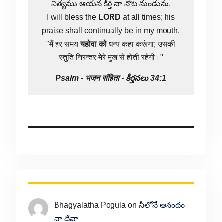
నిత్యము ఆయన కీర్తి నా నోట నుండును.
I will bless the
LORD
at all times; his
praise shall continually be in my mouth.
"मैं हर समय
यहोवा
को
धन्य कहा करूंगा; उसकी
स्तुति निरन्तर मेरे मुख से होती रहेगी।"
Psalm -
भजन संहिता
-
కీర్తనలు 34:1
Bhagyalatha Pogula
on
నీలోనే ఆనందం
నా దేవా