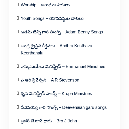
Worship – ఆరాధనా పాటలు
Youth Songs – యౌవనస్థుల పాటలు
ఆడమ్ బెన్ని గారి సాంగ్స్ – Adam Benny Songs
ఆంధ్ర క్రైస్తవ కీర్తనలు – Andhra Kristhava
Keerthanalu
ఇమ్మనుయేలు మినిస్ట్రీస్ – Emmanuel Ministries
ఎ ఆర్ స్టీవెన్సన్ – A R Stevenson
కృప మినిస్ట్రీస్ సాంగ్స్ – Krupa Ministries
దీవెనయ్య గారి సాంగ్స్ – Deevenaiah garu songs
బ్రదర్ జె జాన్ గారు – Bro J John