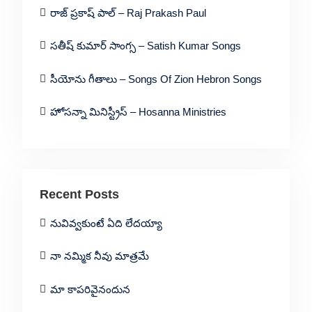
రాజ్ ప్రకాష్ పాల్ – Raj Prakash Paul
సతీష్ కుమార్ సాంగ్స – Satish Kumar Songs
సీయోను గీతాలు – Songs Of Zion Hebron Songs
హోసన్నా మినిస్ట్రీస్ – Hosanna Ministries
Recent Posts
నువివ్వకుంటే ఏది లేదయ్యా
నా నమ్మిక నీవు మాత్రమే
మా కాపరివైనందున