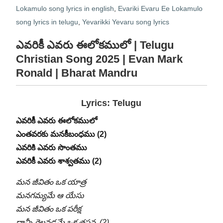
Lokamulo song lyrics in english
,
Evariki Evaru Ee Lokamulo
song lyrics in telugu
,
Yevarikki Yevaru song lyrics
ఎవరికీ ఎవరు ఈలోకములో | Telugu
Christian Song 2025 | Evan Mark
Ronald | Bharat Mandru
Lyrics: Telugu
ఎవరికీ ఎవరు ఈలోకములో
ఎంతవరకు మనకీబంధము (2)
ఎవరికి ఎవరు సొంతము
ఎవరికీ ఎవరు శాశ్వతము (2)
మన జీవితం ఒక యాత్ర
మనగమ్యమే ఆ యేసు
మన జీవితం ఒక పరీక్ష
దాన్నీ గెలవడమే ఒక తపన (2)