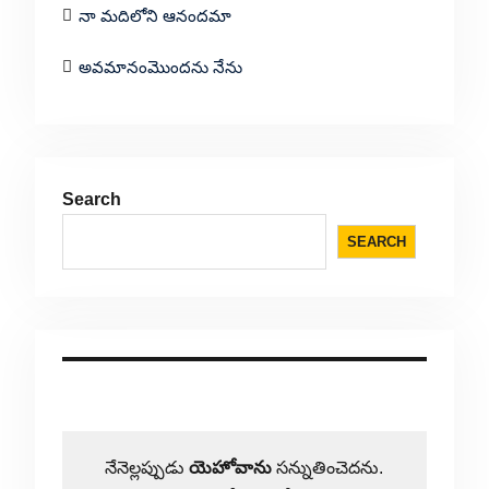
నా మదిలోని ఆనందమా
అవమానంమొందను నేను
Search
SEARCH
నేనెల్లప్పుడు
యెహోవాను
సన్నుతించెదను.