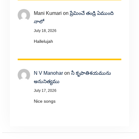
Mani Kumari
on
ప్రేమించే తండ్రి ఏముంది
నాలో
July 18, 2026
Hallelujah
N V Manohar
on
నీ కృపాతిశయమును
అనునిత్యము
July 17, 2026
Nice songs