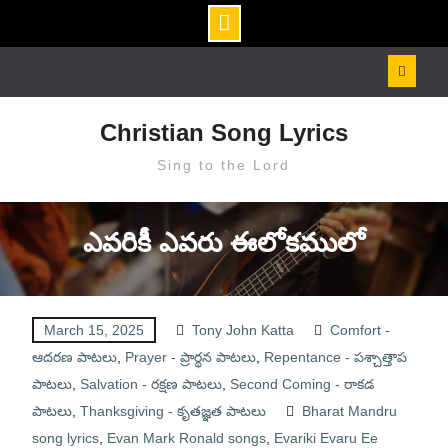
Skip
to
content
Christian Song Lyrics
Sing to the Lord
ఎవరికీ ఎవరు ఈలోకములో
March 15, 2025
Tony John Katta
Comfort -
ఆదరణ పాటలు
,
Prayer - ప్రార్థన పాటలు
,
Repentance - పశ్చాత్తాప
పాటలు
,
Salvation - రక్షణ పాటలు
,
Second Coming - రాకడ
పాటలు
,
Thanksgiving - కృతజ్ఞత పాటలు
Bharat Mandru
song lyrics
,
Evan Mark Ronald songs
,
Evariki Evaru Ee