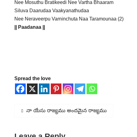
Nee Mosuthu Bratikeedi Nee Vartha Bhaaram
Siluva Daarudaa Vaakyanathudaa
Nee Neraveerpu Varninchuta Naa Taramounaa (2)
|| Paadanaa ||
Spread the love
Post
Previous
నా యేసు రాజ్యము అందమైన రాజ్యము
post:
navigation
Leave a Reply