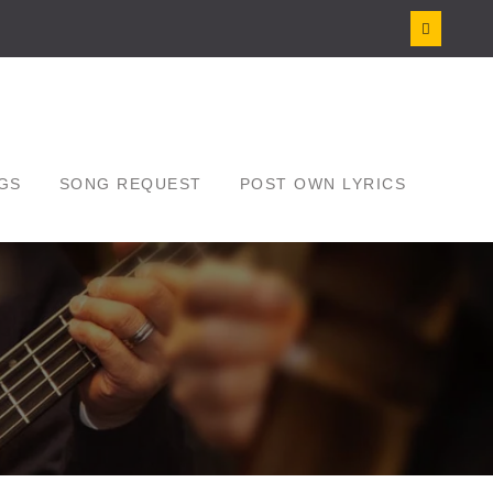
GS
SONG REQUEST
POST OWN LYRICS