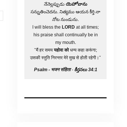
నేనెల్లప్పుడు
యెహోవాను
సన్నుతించెదను. నిత్యము ఆయన కీర్తి నా
నోట నుండును.
I will bless the
LORD
at all times;
his praise shall continually be in
my mouth.
"मैं हर समय
यहोवा
को
धन्य कहा करूंगा;
उसकी स्तुति निरन्तर मेरे मुख से होती रहेगी।"
Psalm -
भजन संहिता
-
కీర్తనలు 34:1