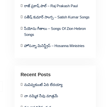
రాజ్ ప్రకాష్ పాల్ – Raj Prakash Paul
సతీష్ కుమార్ సాంగ్స – Satish Kumar Songs
సీయోను గీతాలు – Songs Of Zion Hebron
Songs
హోసన్నా మినిస్ట్రీస్ – Hosanna Ministries
Recent Posts
నువివ్వకుంటే ఏది లేదయ్యా
నా నమ్మిక నీవు మాత్రమే