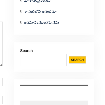
మా కాపరివైనందున
నా మదిలోని ఆనందమా
అవమానంమొందను నేను
Search
SEARCH