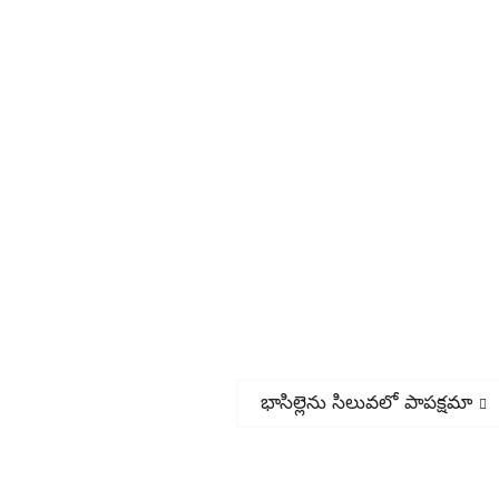
Next
భాసిల్లెను సిలువలో పాపక్షమా
post: