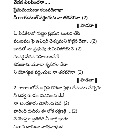
వేదన విలపించనా….
ప్రేమమయుడా కలువరినాధా
నీ గాయముల్ వర్ణించుట నా తరమౌనా (2)
|| పాడనా ||
1.
పిడికిలితో గుద్దిరీ ప్రభుని ఒంటరి చేసి
ముఖము పై ఉమ్మిరీ చెళ్ళుమని కొట్టిరి దేవా…(2)
బాధతో నా ప్రభువు కుమిలిపోయేనే (2)
మనకై వేదన సహియించేనే
కరుణామయూడా కృపగల దేవా
నీ యోగ్యత వర్ణించుట నా తరమౌనా (2)
|| పాడనా ||
2.
గాలాలతోనే అల్లిన కొరడా ప్రభు దేహము చేల్చెను
నీ దివ్య రూపం చిదిమింది నేనే
నా అంధకారం మోసింది నీవే (2)
పారింది రుధిరం ఈ లోక రక్షణకై …(2)
నే మోస్తూ బ్రతికేది నీ వార్త భారం
సిలువ దారుడా వాక్యనాథుడ