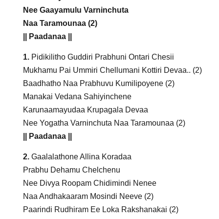
Nee Gaayamulu Varninchuta
Naa Taramounaa (2)
|| Paadanaa ||
1.
Pidikilitho Guddiri Prabhuni Ontari Chesii
Mukhamu Pai Ummiri Chellumani Kottiri Devaa.. (2)
Baadhatho Naa Prabhuvu Kumilipoyene (2)
Manakai Vedana Sahiyinchene
Karunaamayudaa Krupagala Devaa
Nee Yogatha Varninchuta Naa Taramounaa (2)
|| Paadanaa ||
2.
Gaalalathone Allina Koradaa
Prabhu Dehamu Chelchenu
Nee Divya Roopam Chidimindi Nenee
Naa Andhakaaram Mosindi Neeve (2)
Paarindi Rudhiram Ee Loka Rakshanakai (2)