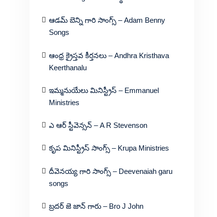
ఆడమ్ బెన్ని గారి సాంగ్స్ – Adam Benny
Songs
ఆంధ్ర క్రైస్తవ కీర్తనలు – Andhra Kristhava
Keerthanalu
ఇమ్మనుయేలు మినిస్ట్రీస్ – Emmanuel
Ministries
ఎ ఆర్ స్టీవెన్సన్ – A R Stevenson
కృప మినిస్ట్రీస్ సాంగ్స్ – Krupa Ministries
దీవెనయ్య గారి సాంగ్స్ – Deevenaiah garu
songs
బ్రదర్ జె జాన్ గారు – Bro J John