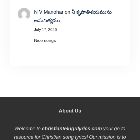
N V Manohar
on
నీ కృపాతిశయమును
అనునిత్యము
July 17, 2026
Nice songs
About Us
Welcome to
christiantelugulyrics.com
your go-to
resource for Christian song lyrics! Our mission is to