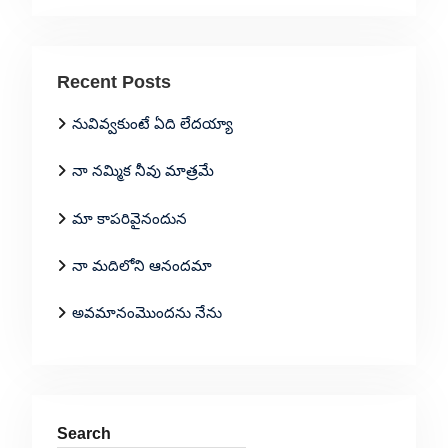
Recent Posts
నువివ్వకుంటే ఏది లేదయ్యా
నా నమ్మిక నీవు మాత్రమే
మా కాపరివైనందున
నా మదిలోని ఆనందమా
అవమానంమొందను నేను
Search