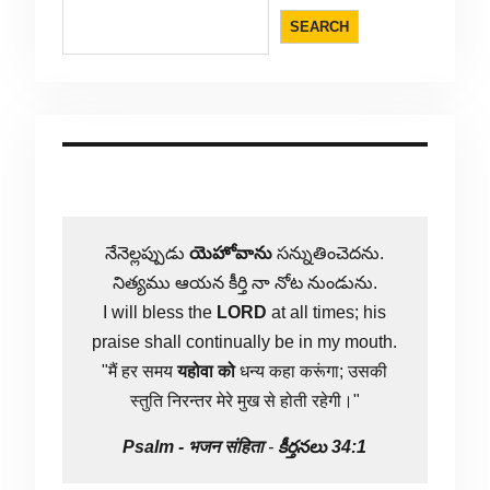
SEARCH
నేనెల్లప్పుడు
యెహోవాను
సన్నుతించెదను.
నిత్యము ఆయన కీర్తి నా నోట నుండును.
I will bless the
LORD
at all times; his
praise shall continually be in my mouth.
"मैं हर समय
यहोवा
को
धन्य कहा करूंगा; उसकी
स्तुति निरन्तर मेरे मुख से होती रहेगी।"
Psalm -
भजन संहिता
-
కీర్తనలు 34:1