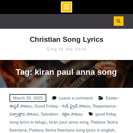
Skip
to
content
Christian Song Lyrics
Sing to the Lord
Tag: kiran paul anna song
March 30, 2025
Leave a comment
Easter -
ఈస్టర్ పాటలు
,
Good Friday - గుడ్ ఫ్రైడే పాటలు
,
Repentance -
పశ్చాత్తాప పాటలు
,
Salvation - రక్షణ పాటలు
good friday
song lyrics in telugu
,
kiran paul anna song
,
Padana Stotra
Keertana
,
Padana Stotra Keertana song lyrics in english
,