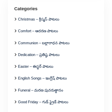
Categories
Christmas – క్రిస్మస్ పాటలు
Comfort – ఆదరణ పాటలు
Communion – బల్లారాధన పాటలు
Dedication – ప్రతిష్ఠ పాటలు
Easter – ఈస్టర్ పాటలు
English Songs – ఇంగ్లీష్ పాటలు
Funeral – మరణ పునరుత్దానం
Good Friday – గుడ్ ఫ్రైడే పాటలు