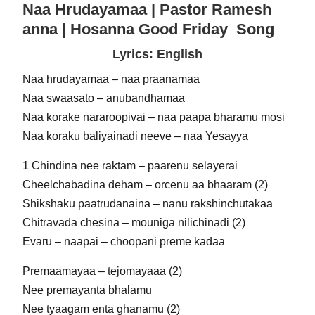
Naa Hrudayamaa | Pastor Ramesh
anna | Hosanna Good Friday Song
Lyrics: English
Naa hrudayamaa – naa praanamaa
Naa swaasato – anubandhamaa
Naa korake nararoopivai – naa paapa bharamu mosi
Naa koraku baliyainadi neeve – naa Yesayya
1 Chindina nee raktam – paarenu selayerai
Cheelchabadina deham – orcenu aa bhaaram (2)
Shikshaku paatrudanaina – nanu rakshinchutakaa
Chitravada chesina – mouniga nilichinadi (2)
Evaru – naapai – choopani preme kadaa
Premaamayaa – tejomayaaa (2)
Nee premayanta bhalamu
Nee tyaagam enta ghanamu (2)