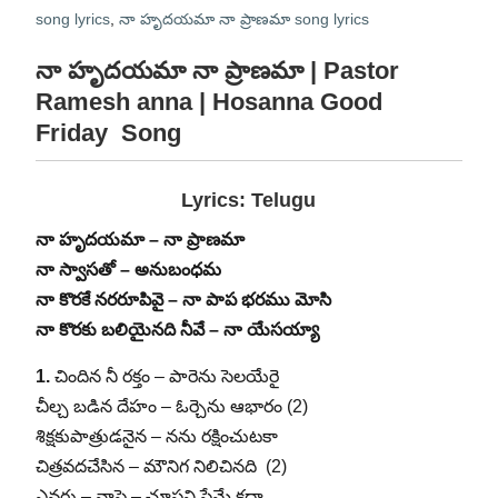
song lyrics
,
నా హృదయమా నా ప్రాణమా song lyrics
నా హృదయమా నా ప్రాణమా | Pastor
Ramesh anna | Hosanna Good
Friday Song
Lyrics: Telugu
నా హృదయమా – నా ప్రాణమా
నా స్వాసతో – అనుబంధమ
నా కొరకే నరరూపివై – నా పాప భరము మోసి
నా కొరకు బలియైనది నీవే – నా యేసయ్యా
1.
చిందిన నీ రక్తం – పారెను సెలయేరై
చీల్చ బడిన దేహం – ఓర్చెను ఆభారం (2)
శిక్షకుపాత్రుడనైన – నను రక్షించుటకా
చిత్రవదచేసిన – మౌనిగ నిలిచినది (2)
ఎవరు – నాపై – చూపని ప్రేమే కదా