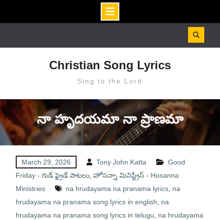
Skip
to
content
Christian Song Lyrics
Sing to the Lord
నా హృదయమా నా ప్రాణమా
March 29, 2026
Tony John Katta
Good
Friday - గుడ్ ఫ్రైడే పాటలు
,
హోసన్నా మినిస్ట్రీస్ - Hosanna
Ministries
na hrudayama na pranama lyrics
,
na
hrudayama na pranama song lyrics in english
,
na
hrudayama na pranama song lyrics in telugu
,
na hrudayama