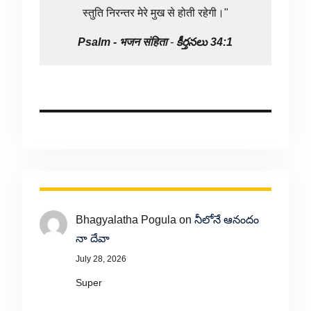
स्तुति निरन्तर मेरे मुख से होती रहेगी।"
Psalm -
भजन संहिता
-
కీర్తనలు 34:1
Bhagyalatha Pogula
on
నీలోనే ఆనందం
నా దేవా
July 28, 2026
Super