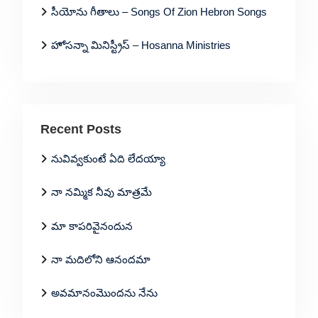
సీయోను గీతాలు – Songs Of Zion Hebron Songs
హోసన్నా మినిస్ట్రీస్ – Hosanna Ministries
Recent Posts
నువివ్వకుంటే ఏది లేదయ్యా
నా నమ్మిక నీవు మాత్రమే
మా కాపరివైనందున
నా మదిలోని ఆనందమా
అవమానంమొందను నేను