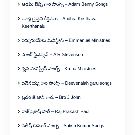
ఆడమ్ బెన్ని గారి సాంగ్స్ – Adam Benny Songs
ఆంధ్ర క్రైస్తవ కీర్తనలు – Andhra Kristhava
Keerthanalu
ఇమ్మనుయేలు మినిస్ట్రీస్ – Emmanuel Ministries
ఎ ఆర్ స్టీవెన్సన్ – A R Stevenson
కృప మినిస్ట్రీస్ సాంగ్స్ – Krupa Ministries
దీవెనయ్య గారి సాంగ్స్ – Deevenaiah garu songs
బ్రదర్ జె జాన్ గారు – Bro J John
రాజ్ ప్రకాష్ పాల్ – Raj Prakash Paul
సతీష్ కుమార్ సాంగ్స – Satish Kumar Songs