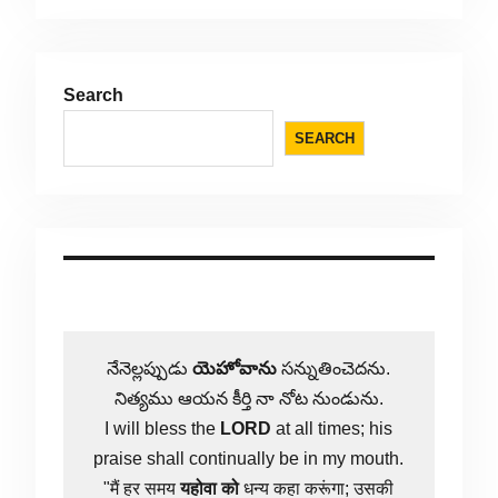
Search
SEARCH
నేనెల్లప్పుడు
యెహోవాను
సన్నుతించెదను.
నిత్యము ఆయన కీర్తి నా నోట నుండును.
I will bless the
LORD
at all times; his
praise shall continually be in my mouth.
"मैं हर समय
यहोवा
को
धन्य कहा करूंगा; उसकी