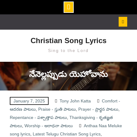
Skip
to
content
Christian Song Lyrics
Sing to the Lord
నేనెల్లప్పుడు యెహోవాను
January 7, 2025
Tony John Katta
Comfort -
ఆదరణ పాటలు
,
Praise - స్తుతి పాటలు
,
Prayer - ప్రార్థన పాటలు
,
Repentance - పశ్చాత్తాప పాటలు
,
Thanksgiving - కృతజ్ఞత
పాటలు
,
Worship - ఆరాధనా పాటలు
Anthaa Naa Meluke
song lyrics
,
Latest Telugu Christian Song Lyrics
,