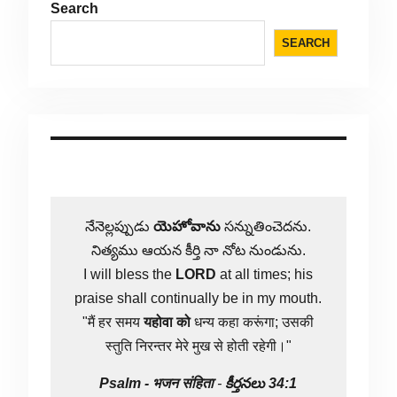
Search
SEARCH
నేనెల్లప్పుడు
యెహోవాను
సన్నుతించెదను.
నిత్యము ఆయన కీర్తి నా నోట నుండును.
I will bless the
LORD
at all times; his
praise shall continually be in my mouth.
"मैं हर समय
यहोवा
को
धन्य कहा करूंगा; उसकी
स्तुति निरन्तर मेरे मुख से होती रहेगी।"
Psalm -
भजन संहिता
-
కీర్తనలు 34:1