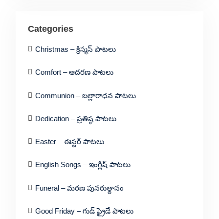
Categories
Christmas – క్రిస్మస్ పాటలు
Comfort – ఆదరణ పాటలు
Communion – బల్లారాధన పాటలు
Dedication – ప్రతిష్ఠ పాటలు
Easter – ఈస్టర్ పాటలు
English Songs – ఇంగ్లీష్ పాటలు
Funeral – మరణ పునరుత్దానం
Good Friday – గుడ్ ఫ్రైడే పాటలు