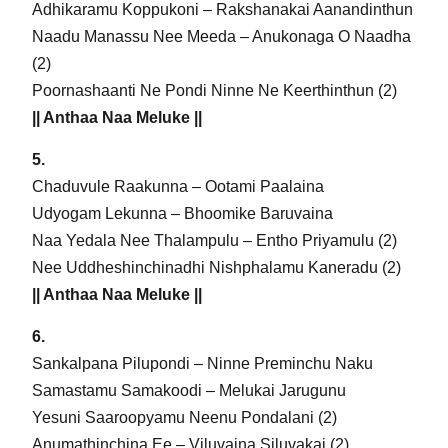
Adhikaramu Koppukoni – Rakshanakai Aanandinthun
Naadu Manassu Nee Meeda – Anukonaga O Naadha
(2)
Poornashaanti Ne Pondi Ninne Ne Keerthinthun (2)
|| Anthaa Naa Meluke ||
5.
Chaduvule Raakunna – Ootami Paalaina
Udyogam Lekunna – Bhoomike Baruvaina
Naa Yedala Nee Thalampulu – Entho Priyamulu (2)
Nee Uddheshinchinadhi Nishphalamu Kaneradu (2)
|| Anthaa Naa Meluke ||
6.
Sankalpana Pilupondi – Ninne Preminchu Naku
Samastamu Samakoodi – Melukai Jarugunu
Yesuni Saaroopyamu Neenu Pondalani (2)
Anumathinchina Ee – Viluvaina Siluvakai (2)