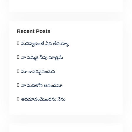
Recent Posts
నువివ్వకుంటే ఏది లేదయ్యా
నా నమ్మిక నీవు మాత్రమే
మా కాపరివైనందున
నా మదిలోని ఆనందమా
అవమానంమొందను నేను