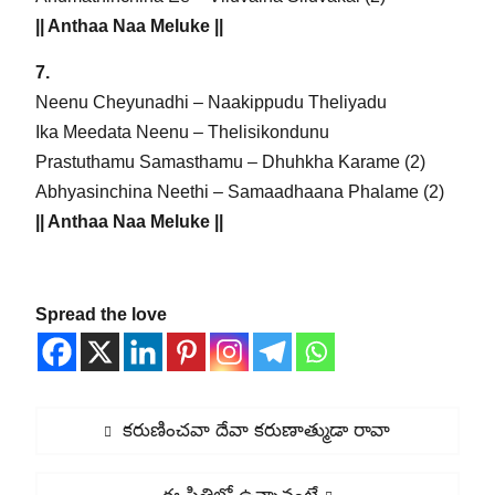
|| Anthaa Naa Meluke ||
7.
Neenu Cheyunadhi – Naakippudu Theliyadu
Ika Meedata Neenu – Thelisikondunu
Prastuthamu Samasthamu – Dhuhkha Karame (2)
Abhyasinchina Neethi – Samaadhaana Phalame (2)
|| Anthaa Naa Meluke ||
Spread the love
Post
Previous
కరుణించవా దేవా కరుణాత్ముడా రావా
navigation
post:
Next