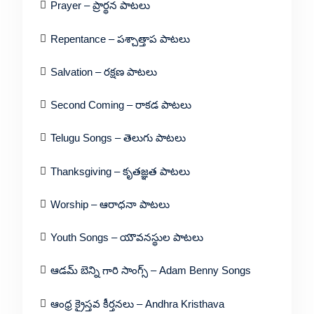
Prayer – ప్రార్థన పాటలు
Repentance – పశ్చాత్తాప పాటలు
Salvation – రక్షణ పాటలు
Second Coming – రాకడ పాటలు
Telugu Songs – తెలుగు పాటలు
Thanksgiving – కృతజ్ఞత పాటలు
Worship – ఆరాధనా పాటలు
Youth Songs – యౌవనస్థుల పాటలు
ఆడమ్ బెన్ని గారి సాంగ్స్ – Adam Benny Songs
ఆంధ్ర క్రైస్తవ కీర్తనలు – Andhra Kristhava