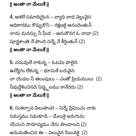
|| అంతా నా మేలుకే ||
4.
ఆశలే సమాధియైన – వ్యాధి బాధ వెల్లువైన
అధికారము కొప్పుకొని – రక్షణకై ఆనందింతున్‌
నాదు మనస్సు నీ మీద – ఆనుకొనగ ఓ నాధా (2)
పూర్ణశాంతి నే పొంది నిన్నే నే కీర్తింతున్‌ (2)
|| అంతా నా మేలుకే ||
5.
చదువులే రాకున్న – ఓటమి పాలైన
ఉద్యోగం లేకున్న – భూమికే బరువైన
నా యెడల నీ తలంపులు – ఎంతో ప్రియములు (2)
నీవుద్దేశించినది నిష్ఫ్టలము కానేరదు (2)
|| అంతా నా మేలుకే ||
6.
సంకల్పాన పిలుపొంది – నిన్నే ప్రేమించు నాకు
సమస్తము సమకూడి – మేలుకై జరుగును
యేసుని సారూప్యము నేను పొందాలని (2)
అనుమతించిన ఈ – విలువైన సిలువకై (2)