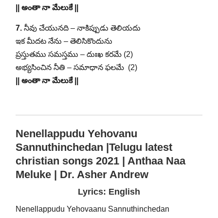
|| అంతా నా మేలుకే ||
7.
నీవు చేయునది – నాకిప్పుడు తెలియదు
ఇక మీదట నేను – తెలిసికొందును
ప్రస్తుతము సమస్తము – దుఃఖ కరమే (2)
అభ్యసించిన నీతి – సమాధాన ఫలమే (2)
|| అంతా నా మేలుకే ||
Nenellappudu Yehovanu
Sannuthinchedan |Telugu latest
christian songs 2021 | Anthaa Naa
Meluke | Dr. Asher Andrew
Lyrics: English
Nenellappudu Yehovaanu Sannuthinchedan