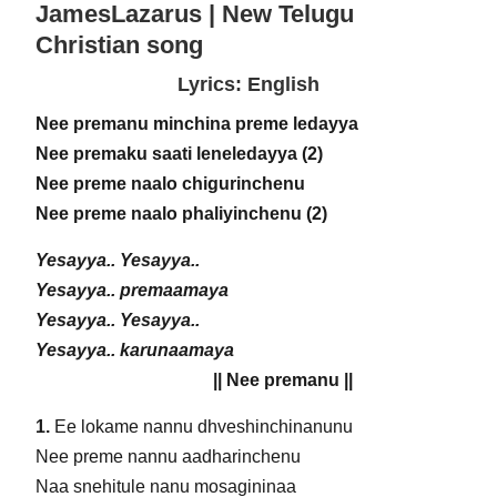
JamesLazarus | New Telugu
Christian song
Lyrics: English
Nee premanu minchina preme ledayya
Nee premaku saati leneledayya (2)
Nee preme naalo chigurinchenu
Nee preme naalo phaliyinchenu (2)
Yesayya.. Yesayya..
Yesayya.. premaamaya
Yesayya.. Yesayya..
Yesayya.. karunaamaya
|| Nee premanu ||
1.
Ee lokame nannu dhveshinchinanunu
Nee preme nannu aadharinchenu
Naa snehitule nanu mosagininaa