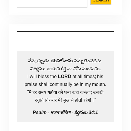
SEARCH
నేనెల్లప్పుడు
యెహోవాను
సన్నుతించెదను.
నిత్యము ఆయన కీర్తి నా నోట నుండును.
I will bless the
LORD
at all times; his
praise shall continually be in my mouth.
"मैं हर समय
यहोवा
को
धन्य कहा करूंगा; उसकी
स्तुति निरन्तर मेरे मुख से होती रहेगी।"
Psalm -
भजन संहिता
-
కీర్తనలు 34:1