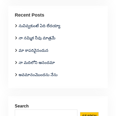
Recent Posts
నువివ్వకుంటే ఏది లేదయ్యా
నా నమ్మిక నీవు మాత్రమే
మా కాపరివైనందున
నా మదిలోని ఆనందమా
అవమానంమొందను నేను
Search