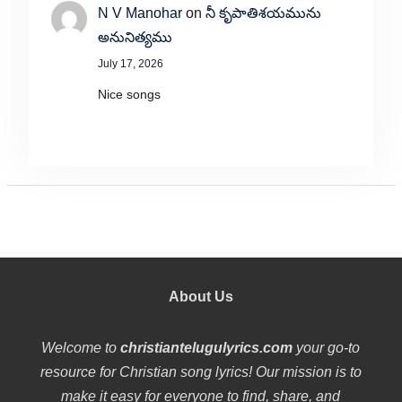
N V Manohar
on
నీ కృపాతిశయమును
అనునిత్యము
July 17, 2026
Nice songs
About Us
Welcome to
christiantelugulyrics.com
your go-to
resource for Christian song lyrics! Our mission is to
make it easy for everyone to find, share, and