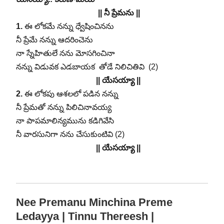
|| నీ ప్రేమను ||
1.
ఈ లోకమే నన్ను ధ్వేషించినను
నీ ప్రేమే నన్ను ఆదరించెను
నా స్నేహితులే నను మోసగించినా
నన్ను విడువక ఎడబాయక తోడే నిలిచితివి (2)
|| యేసయ్యా ||
2.
ఈ లోకపు ఆశలలో పడిన నన్ను
నీ ప్రేమతో నన్ను పిలిచినావయ్య
నా పాపమాలిన్యమును కడిగివేసి
నీ వారసునిగా నను చేసుకుంటివి (2)
|| యేసయ్యా ||
Nee Premanu Minchina Preme
Ledayya | Tinnu Thereesh |