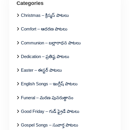
Categories
Christmas – క్రిస్మస్ పాటలు
Comfort – ఆదరణ పాటలు
Communion – బల్లారాధన పాటలు
Dedication – ప్రతిష్ఠ పాటలు
Easter – ఈస్టర్ పాటలు
English Songs – ఇంగ్లీష్ పాటలు
Funeral – మరణ పునరుత్దానం
Good Friday – గుడ్ ఫ్రైడే పాటలు
Gospel Songs – సువార్త పాటలు