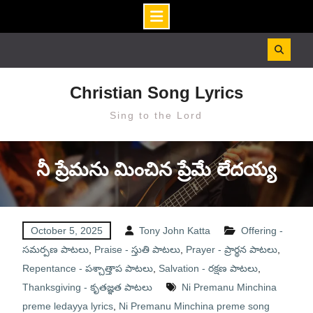
Skip
to
content
Christian Song Lyrics
Sing to the Lord
నీ ప్రేమను మించిన ప్రేమే లేదయ్య
October 5, 2025
Tony John Katta
Offering -
సమర్పణ పాటలు
,
Praise - స్తుతి పాటలు
,
Prayer - ప్రార్థన పాటలు
,
Repentance - పశ్చాత్తాప పాటలు
,
Salvation - రక్షణ పాటలు
,
Thanksgiving - కృతజ్ఞత పాటలు
Ni Premanu Minchina
preme ledayya lyrics
,
Ni Premanu Minchina preme song