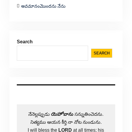
అవమానంమొందను నేను
Search
SEARCH
నేనెల్లప్పుడు
యెహోవాను
సన్నుతించెదను.
నిత్యము ఆయన కీర్తి నా నోట నుండును.
I will bless the
LORD
at all times; his