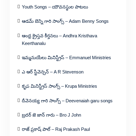
Youth Songs – యౌవనస్థుల పాటలు
ఆడమ్ బెన్ని గారి సాంగ్స్ – Adam Benny Songs
ఆంధ్ర క్రైస్తవ కీర్తనలు – Andhra Kristhava
Keerthanalu
ఇమ్మనుయేలు మినిస్ట్రీస్ – Emmanuel Ministries
ఎ ఆర్ స్టీవెన్సన్ – A R Stevenson
కృప మినిస్ట్రీస్ సాంగ్స్ – Krupa Ministries
దీవెనయ్య గారి సాంగ్స్ – Deevenaiah garu songs
బ్రదర్ జె జాన్ గారు – Bro J John
రాజ్ ప్రకాష్ పాల్ – Raj Prakash Paul