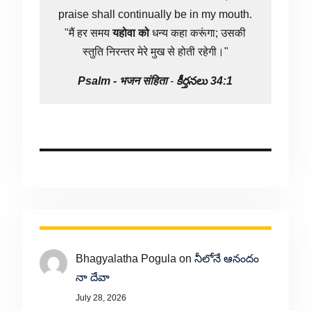
praise shall continually be in my mouth.
"मैं हर समय
यहोवा
को
धन्य कहा करूंगा; उसकी
स्तुति निरन्तर मेरे मुख से होती रहेगी।"
Psalm -
भजन संहिता
-
కీర్తనలు 34:1
Bhagyalatha Pogula
on
నీలోనే ఆనందం
నా దేవా
July 28, 2026