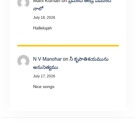
Mani Kumari
on
ప్రేమించే తండ్రి ఏముంది
నాలో
July 18, 2026
Hallelujah
N V Manohar
on
నీ కృపాతిశయమును
అనునిత్యము
July 17, 2026
Nice songs