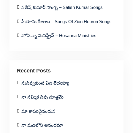
సతీష్ కుమార్ సాంగ్స – Satish Kumar Songs
సీయోను గీతాలు – Songs Of Zion Hebron Songs
హోసన్నా మినిస్ట్రీస్ – Hosanna Ministries
Recent Posts
నువివ్వకుంటే ఏది లేదయ్యా
నా నమ్మిక నీవు మాత్రమే
మా కాపరివైనందున
నా మదిలోని ఆనందమా