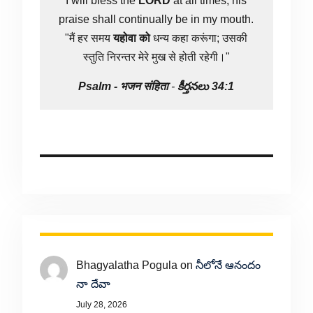
I will bless the
LORD
at all times; his
praise shall continually be in my mouth.
"मैं हर समय
यहोवा
को
धन्य कहा करूंगा; उसकी
स्तुति निरन्तर मेरे मुख से होती रहेगी।"
Psalm -
भजन संहिता
-
కీర్తనలు 34:1
Bhagyalatha Pogula
on
నీలోనే ఆనందం
నా దేవా
July 28, 2026