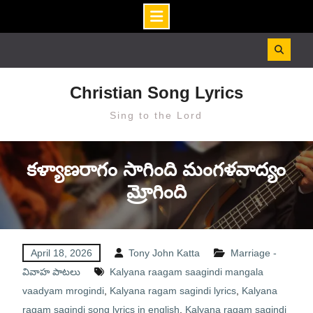
Skip
to
content
Christian Song Lyrics
Sing to the Lord
కళ్యాణరాగం సాగింది మంగళవాద్యం
మ్రోగింది
April 18, 2026
Tony John Katta
Marriage -
వివాహ పాటలు
Kalyana raagam saagindi mangala
vaadyam mrogindi
,
Kalyana ragam sagindi lyrics
,
Kalyana
ragam sagindi song lyrics in english
,
Kalyana ragam sagindi