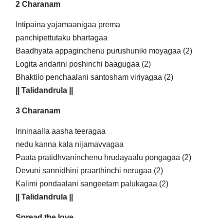
2 Charanam
Intipaina yajamaanigaa prema
panchipettutaku bhartagaa
Baadhyata appaginchenu purushuniki moyagaa (2)
Logita andarini poshinchi baagugaa (2)
Bhaktilo penchaalani santosham viriyagaa (2)
|| Talidandrula ||
3 Charanam
Inninaalla aasha teeragaa
nedu kanna kala nijamavvagaa
Paata pratidhvaninchenu hrudayaalu pongagaa (2)
Devuni sannidhini praarthinchi nerugaa (2)
Kalimi pondaalani sangeetam palukagaa (2)
|| Talidandrula ||
Spread the love