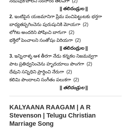
నడుపుకోవాలని సంసారం తెలివిగా (2)
|| తలిదండ్రుల ||
2.
ఇంటిపైన యజమానిగా ప్రేమ పంచిపెట్టుటకు భర్తగా
బాధ్యతప్పగించెను పురుషునికి మోయగా (2)
లోగిట అందరిని పోషించి బాగుగా (2)
భక్తిలో పెంచాలని సంతోషం విరియగా (2)
|| తలిదండ్రుల ||
3.
ఇన్నినాళ్ళ ఆశ తీరగా నేడు కన్నకల నిజమవ్వగా
పాట ప్రతిధ్వనించెను హృదయాలు పొంగగా (2)
దేవుని సన్నిధిని ప్రార్దించి నేరుగా (2)
కలిమి పొందాలని సంగీతం పలుకగా (2)
||
తలిదండ్రుల
||
KALYAANA RAAGAM | A R
Stevenson | Telugu Christian
Marriage Song