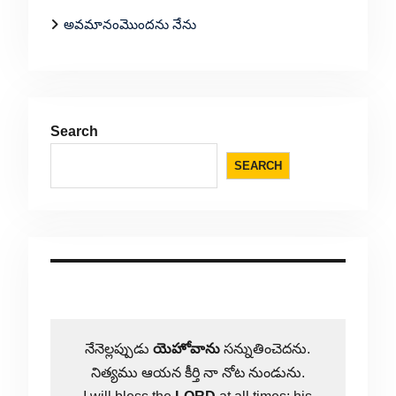
అవమానంమొందను నేను
Search
SEARCH
నేనెల్లప్పుడు
యెహోవాను
సన్నుతించెదను.
నిత్యము ఆయన కీర్తి నా నోట నుండును.