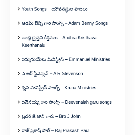
Youth Songs – యౌవనస్థుల పాటలు
ఆడమ్ బెన్ని గారి సాంగ్స్ – Adam Benny Songs
ఆంధ్ర క్రైస్తవ కీర్తనలు – Andhra Kristhava
Keerthanalu
ఇమ్మనుయేలు మినిస్ట్రీస్ – Emmanuel Ministries
ఎ ఆర్ స్టీవెన్సన్ – A R Stevenson
కృప మినిస్ట్రీస్ సాంగ్స్ – Krupa Ministries
దీవెనయ్య గారి సాంగ్స్ – Deevenaiah garu songs
బ్రదర్ జె జాన్ గారు – Bro J John
రాజ్ ప్రకాష్ పాల్ – Raj Prakash Paul