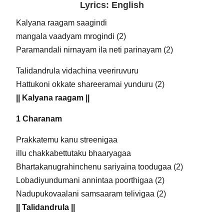
Lyrics: English
Kalyana raagam saagindi
mangala vaadyam mrogindi (2)
Paramandali nirnayam ila neti parinayam (2)
Talidandrula vidachina veeriruvuru
Hattukoni okkate shareeramai yunduru (2)
|| Kalyana raagam ||
1 Charanam
Prakkatemu kanu streenigaa
illu chakkabettutaku bhaaryagaa
Bhartakanugrahinchenu sariyaina toodugaa (2)
Lobadiyundumani annintaa poorthigaa (2)
Nadupukovaalani samsaaram telivigaa (2)
|| Talidandrula ||