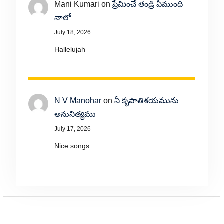
Mani Kumari
on
ప్రేమించే తండ్రి ఏముంది
నాలో
July 18, 2026
Hallelujah
N V Manohar
on
నీ కృపాతిశయమును
అనునిత్యము
July 17, 2026
Nice songs