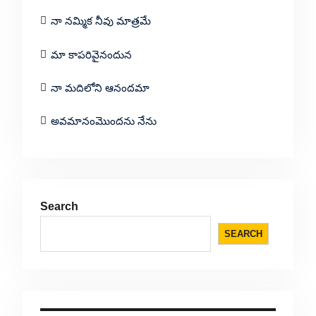
నా నమ్మిక నీవు మాత్రమే
మా కాపరివైనందున
నా మదిలోని ఆనందమా
అవమానంమొందను నేను
Search
SEARCH