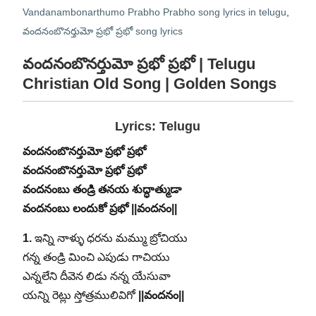
Vandanambonarthumo Prabho Prabho song lyrics in telugu
,
వందనంబొనర్తుమో ప్రభో ప్రభో song lyrics
వందనంబొనర్తుమో ప్రభో ప్రభో | Telugu
Christian Old Song | Golden Songs
Lyrics: Telugu
వందనంబొనర్తుమో ప్రభో ప్రభో
వందనంబొనర్తుమో ప్రభో ప్రభో
వందనంబు తండ్రి తనయ శుద్ధాత్ముడా
వందనంబు లందుకో ప్రభో ||వందనం||
1.
ఇన్ని నాళ్ళు ధరను మమ్ము బ్రోచియు
గన్న తండ్రి మించి ఎపుడు గాచియు
ఎన్నలేని దీవెన లిడు నన్న యేసువా
యన్ని రెట్లు స్తోత్రములివిగో
||వందనం||