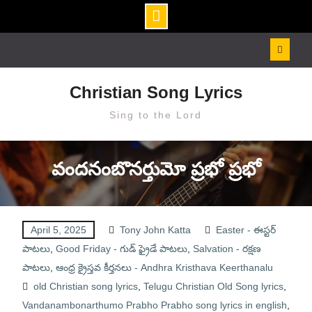
Skip
to
content
Christian Song Lyrics
Sing to the Lord
వందనంబొనర్తుమో ప్రభో ప్రభో
April 5, 2025
Tony John Katta
Easter - ఈస్టర్
పాటలు
,
Good Friday - గుడ్ ఫ్రైడే పాటలు
,
Salvation - రక్షణ
పాటలు
,
ఆంధ్ర క్రైస్తవ కీర్తనలు - Andhra Kristhava Keerthanalu
old Christian song lyrics
,
Telugu Christian Old Song lyrics
,
Vandanambonarthumo Prabho Prabho song lyrics in english
,