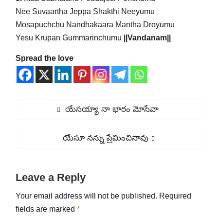
Nee Suvaartha Jeppa Shakthi Neeyumu
Mosapuchchu Nandhakaara Mantha Droyumu
Yesu Krupan Gummarinchumu
||Vandanam||
Spread the love
Post
Previous
యేసయ్యా నా భారం మోసేవా
navigation
post:
Next
యేసూ నన్ను ప్రేమించినావు
post:
Leave a Reply
Your email address will not be published.
Required
fields are marked
*