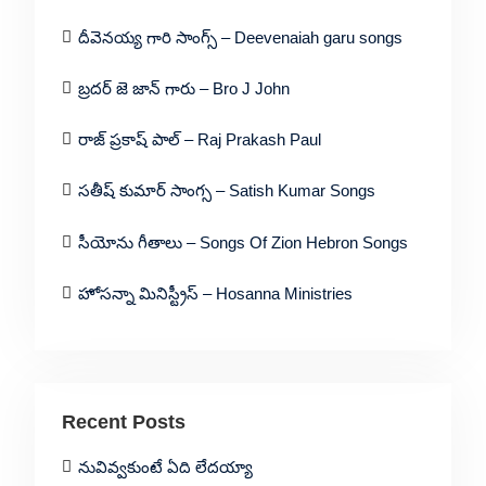
దీవెనయ్య గారి సాంగ్స్ – Deevenaiah garu songs
బ్రదర్ జె జాన్ గారు – Bro J John
రాజ్ ప్రకాష్ పాల్ – Raj Prakash Paul
సతీష్ కుమార్ సాంగ్స – Satish Kumar Songs
సీయోను గీతాలు – Songs Of Zion Hebron Songs
హోసన్నా మినిస్ట్రీస్ – Hosanna Ministries
Recent Posts
నువివ్వకుంటే ఏది లేదయ్యా