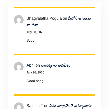
Bhagyalatha Pogula
on
నీలోనే ఆనందం
నా దేవా
July 28, 2026
Super
Abhi
on
అంత్యకాల అభిషేకం
July 26, 2026
Good song
Sathish T
on
నిను మాత్రమే నే నమ్మానయా