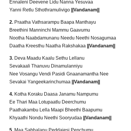
Ennaleni Deevene Lidu Nanna Yesuvaa
Yanni Retlu Sthothramulivigo
||Vandanam||
2.
Praatha Vathsarampu Baapa Manthayu
Breethini Manninchi Mammu Gaavumu
Nootha Naabdamunanu Needu Neethi Nosagumaa
Daatha Kreesthu Naatha Rakshakaa
||Vandanam||
3.
Deva Maadu Kaalu Sethu Lellanu
Sevakaali Thanuvu Dinamulanniyu
Nee Vosangu Vendi Pasidi Gnaanamantha Nee
Sevakai Yangeekarinchumaa
||Vandanam||
4.
Kotha Koraku Daasa Janamu Nampumu
Ee Thari Maa Lotupaatlu Deerchumu
Paathakambu Lella Maapi Bheethi Baapumu
Khyaathi Nondu Neethi Sooryudaa
||Vandanam||
5.
Maa Sabhalanu Peddajesi Penchumu