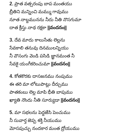
2.
ప్రాత వత్సరంపు బాప మంతయు
బ్రీతిని మన్నించి మమ్ము గావుము
నూత నాబ్దమునను నీదు నీతి నొసగుమా
దాత క్రీస్తు నాథ రక్షకా
||వందనం||
3.
దేవ మాదు కాలుసేతు లెల్లను
సేవకాలి తనువు దినములన్నియు
నీ వొసంగు వెండి పసిడి జ్ఞానమంత నీ
సేవకై యంగీకరించుమా
||వందనం||
4.
కోతకొరకు దాసజనము నంపుము
ఈ తరి మా లోటుపాట్లు దీర్చుము
పాతకంబు లెల్ల మాపి భీతి బాపుము
ఖ్యాతి నొందు నీతి సూర్యుడా
||వందనం||
5.
మా సభలను పెద్దజేసి పెంచుము
నీ సువార్త జెప్ప శక్తి నీయుము
మోసపుచ్చు నందకార మంత ద్రోయుము