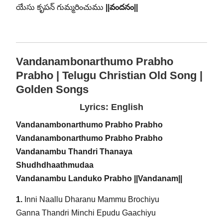
యేసు కృపన్ గుమ్మరించుము
||వందనం||
Vandanambonarthumo Prabho
Prabho | Telugu Christian Old Song |
Golden Songs
Lyrics: English
Vandanambonarthumo Prabho Prabho
Vandanambonarthumo Prabho Prabho
Vandanambu Thandri Thanaya
Shudhdhaathmudaa
Vandanambu Landuko Prabho ||Vandanam||
1.
Inni Naallu Dharanu Mammu Brochiyu
Ganna Thandri Minchi Epudu Gaachiyu