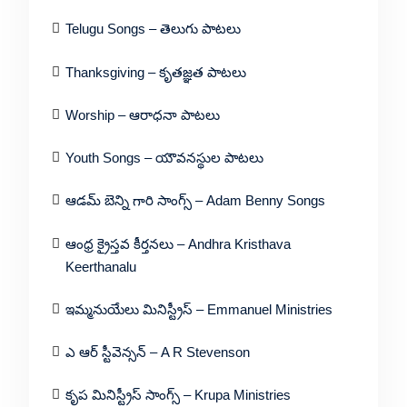
Telugu Songs – తెలుగు పాటలు
Thanksgiving – కృతజ్ఞత పాటలు
Worship – ఆరాధనా పాటలు
Youth Songs – యౌవనస్థుల పాటలు
ఆడమ్ బెన్ని గారి సాంగ్స్ – Adam Benny Songs
ఆంధ్ర క్రైస్తవ కీర్తనలు – Andhra Kristhava
Keerthanalu
ఇమ్మనుయేలు మినిస్ట్రీస్ – Emmanuel Ministries
ఎ ఆర్ స్టీవెన్సన్ – A R Stevenson
కృప మినిస్ట్రీస్ సాంగ్స్ – Krupa Ministries