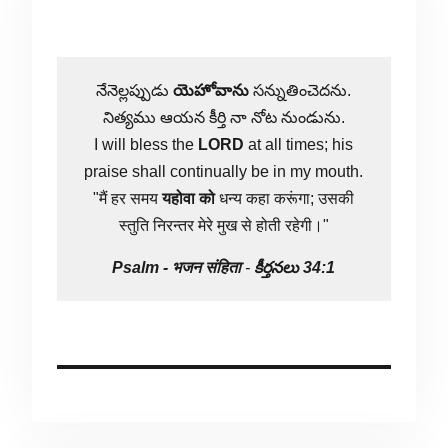
నేనెల్లప్పుడు
యెహోవాను
సన్నుతించెదను.
నిత్యము ఆయన కీర్తి నా నోట నుండును.
I will bless the
LORD
at all times; his
praise shall continually be in my mouth.
"मैं हर समय
यहोवा
को
धन्य कहा करूंगा; उसकी
स्तुति निरन्तर मेरे मुख से होती रहेगी।"
Psalm -
भजन संहिता
-
కీర్తనలు 34:1