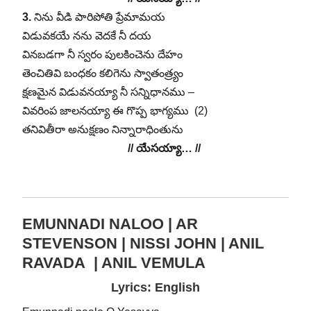
3.
నిను వీడి పారిపోతి ప్రేమామయ
విడువకయే నను వెదకే నీ దయ
వినబడగా నీ స్వరం పులకించెను దేహం
తెంచితివి బంధకం కలిగెను స్వాతంత్ర్యం
క్షణమైన విడువనయ్యా నీ సన్నిధానము –
వివరింప జాలనయ్యా ఈ గొప్ప భాగ్యము (2)
తనివితీరా అనుక్షణం నిన్నారాధింతును
// యేసయ్యా… //
EMUNNADI NALOO | AR
STEVENSON | NISSI JOHN | ANIL
RAVADA | ANIL VEMULA
Lyrics: English