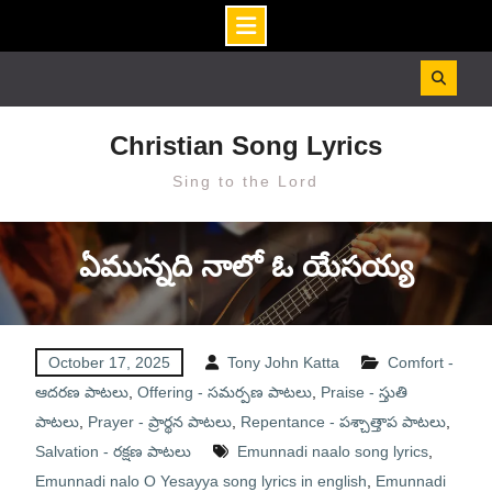
Skip
to
content
Christian Song Lyrics
Sing to the Lord
ఏమున్నది నాలో ఓ యేసయ్య
October 17, 2025
Tony John Katta
Comfort -
ఆదరణ పాటలు
,
Offering - సమర్పణ పాటలు
,
Praise - స్తుతి
పాటలు
,
Prayer - ప్రార్థన పాటలు
,
Repentance - పశ్చాత్తాప పాటలు
,
Salvation - రక్షణ పాటలు
Emunnadi naalo song lyrics
,
Emunnadi nalo O Yesayya song lyrics in english
,
Emunnadi