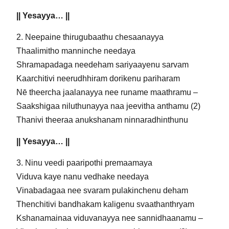
|| Yesayya… ||
2. Neepaine thirugubaathu chesaanayya
Thaalimitho manninche needaya
Shramapadaga needeham sariyaayenu sarvam
Kaarchitivi neerudhhiram dorikenu pariharam
Nē theercha jaalanayya nee runame maathramu –
Saakshigaa niluthunayya naa jeevitha anthamu (2)
Thanivi theeraa anukshanam ninnaradhinthunu
|| Yesayya… ||
3. Ninu veedi paaripothi premaamaya
Viduva kaye nanu vedhake needaya
Vinabadagaa nee svaram pulakinchenu deham
Thenchitivi bandhakam kaligenu svaathanthryam
Kshanamainaa viduvanayya nee sannidhaanamu –