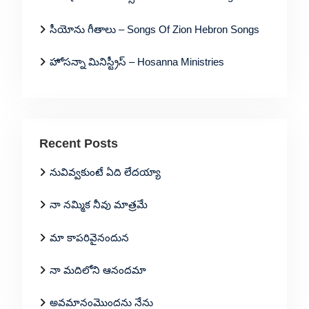
సీయోను గీతాలు – Songs Of Zion Hebron Songs
హోసన్నా మినిస్ట్రీస్ – Hosanna Ministries
Recent Posts
నువివ్వకుంటే ఏది లేదయ్యా
నా నమ్మిక నీవు మాత్రమే
మా కాపరివైనందున
నా మదిలోని ఆనందమా
అవమానంమొందను నేను