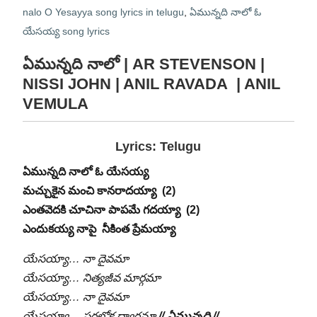
nalo O Yesayya song lyrics in telugu
,
ఏమున్నది నాలో ఓ
యేసయ్య song lyrics
ఏమున్నది నాలో | AR STEVENSON |
NISSI JOHN | ANIL RAVADA | ANIL
VEMULA
Lyrics: Telugu
ఏమున్నది నాలో ఓ యేసయ్య
మచ్చుకైన మంచి కానరాదయ్యా (2)
ఎంతవెదకి చూచినా పాపమే గదయ్యా (2)
ఎందుకయ్య నాపై నీకింత ప్రేమయ్యా
యేసయ్యా… నా దైవమా
యేసయ్యా… నిత్యజీవ మార్గమా
యేసయ్యా… నా దైవమా
యేసయ్యా… పరలోక ద్వారమా
// ఏమున్నది //