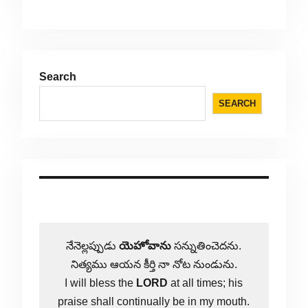
Search
SEARCH
నేనెల్లప్పుడు
యెహోవాను
సన్నుతించెదను.
నిత్యము ఆయన కీర్తి నా నోట నుండును.
I will bless the
LORD
at all times; his
praise shall continually be in my mouth.