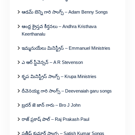
ఆడమ్ బెన్ని గారి సాంగ్స్ – Adam Benny Songs
ఆంధ్ర క్రైస్తవ కీర్తనలు – Andhra Kristhava
Keerthanalu
ఇమ్మనుయేలు మినిస్ట్రీస్ – Emmanuel Ministries
ఎ ఆర్ స్టీవెన్సన్ – A R Stevenson
కృప మినిస్ట్రీస్ సాంగ్స్ – Krupa Ministries
దీవెనయ్య గారి సాంగ్స్ – Deevenaiah garu songs
బ్రదర్ జె జాన్ గారు – Bro J John
రాజ్ ప్రకాష్ పాల్ – Raj Prakash Paul
సతీష్ కుమార్ సాంగ్స – Satish Kumar Songs