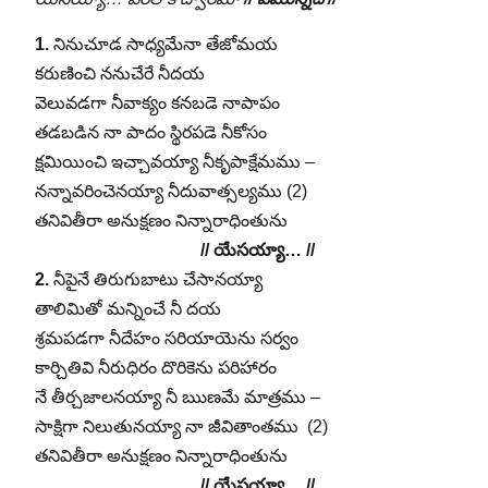
1.
నినుచూడ సాధ్యమేనా తేజోమయ
కరుణించి ననుచేరే నీదయ
వెలువడగా నీవాక్యం కనబడె నాపాపం
తడబడిన నా పాదం స్థిరపడె నీకోసం
క్షమియించి ఇచ్చావయ్యా నీకృపాక్షేమము –
నన్నావరించెనయ్యా నీదువాత్సల్యము (2)
తనివితీరా అనుక్షణం నిన్నారాధింతును
// యేసయ్యా… //
2.
నీపైనే తిరుగుబాటు చేసానయ్యా
తాలిమితో మన్నించే నీ దయ
శ్రమపడగా నీదేహం సరియాయెను సర్వం
కార్చితివి నీరుధిరం దొరికెను పరిహారం
నే తీర్చజాలనయ్యా నీ ఋణమే మాత్రము –
సాక్షిగా నిలుతునయ్యా నా జీవితాంతము (2)
తనివితీరా అనుక్షణం నిన్నారాధింతును
// యేసయ్యా… //