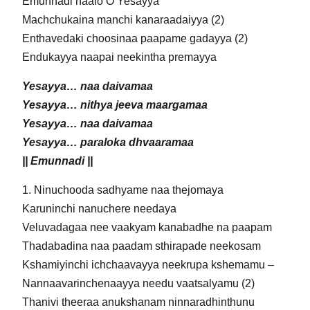
Emunnadi naalo O Yesayya
Machchukaina manchi kanaraadaiyya (2)
Enthavedaki choosinaa paapame gadayya (2)
Endukayya naapai neekintha premayya
Yesayya… naa daivamaa
Yesayya… nithya jeeva maargamaa
Yesayya… naa daivamaa
Yesayya… paraloka dhvaaramaa
|| Emunnadi ||
1. Ninuchooda sadhyame naa thejomaya
Karuninchi nanuchere needaya
Veluvadagaa nee vaakyam kanabadhe na paapam
Thadabadina naa paadam sthirapade neekosam
Kshamiyinchi ichchaavayya neekrupa kshemamu –
Nannaavarinchenaayya needu vaatsalyamu (2)
Thanivi theeraa anukshanam ninnaradhinthunu