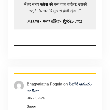
"मैं हर समय
यहोवा
को
धन्य कहा करूंगा; उसकी
स्तुति निरन्तर मेरे मुख से होती रहेगी।"
Psalm -
भजन संहिता
-
కీర్తనలు 34:1
Bhagyalatha Pogula
on
నీలోనే ఆనందం
నా దేవా
July 28, 2026
Super