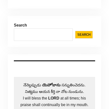
Search
SEARCH
నేనెల్లప్పుడు
యెహోవాను
సన్నుతించెదను.
నిత్యము ఆయన కీర్తి నా నోట నుండును.
I will bless the
LORD
at all times; his
praise shall continually be in my mouth.