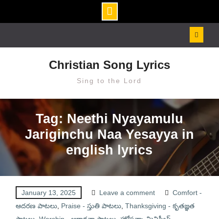
Skip
to
content
Christian Song Lyrics
Sing to the Lord
Tag: Neethi Nyayamulu
Jariginchu Naa Yesayya in
english lyrics
January 13, 2025
Leave a comment
Comfort -
ఆదరణ పాటలు
,
Praise - స్తుతి పాటలు
,
Thanksgiving - కృతజ్ఞత