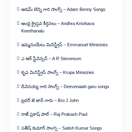
ఆడమ్ బెన్ని గారి సాంగ్స్ – Adam Benny Songs
ఆంధ్ర క్రైస్తవ కీర్తనలు – Andhra Kristhava
Keerthanalu
ఇమ్మనుయేలు మినిస్ట్రీస్ – Emmanuel Ministries
ఎ ఆర్ స్టీవెన్సన్ – A R Stevenson
కృప మినిస్ట్రీస్ సాంగ్స్ – Krupa Ministries
దీవెనయ్య గారి సాంగ్స్ – Deevenaiah garu songs
బ్రదర్ జె జాన్ గారు – Bro J John
రాజ్ ప్రకాష్ పాల్ – Raj Prakash Paul
సతీష్ కుమార్ సాంగ్స – Satish Kumar Songs