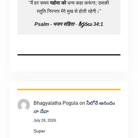
"मैं हर समय
यहोवा
को
धन्य कहा करूंगा; उसकी
स्तुति निरन्तर मेरे मुख से होती रहेगी।"
Psalm -
भजन संहिता
-
కీర్తనలు 34:1
Bhagyalatha Pogula
on
నీలోనే ఆనందం
నా దేవా
July 28, 2026
Super