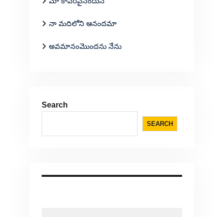
మా కాపరివైనందున
నా మదిలోని ఆనందమా
అవమానంమొందను నేను
Search
SEARCH