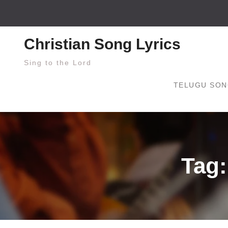
Skip
to
content
Christian Song Lyrics
Sing to the Lord
TELUGU SON
Tag: