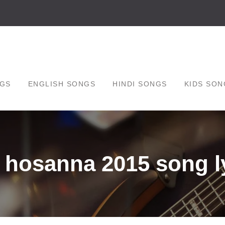
GS
ENGLISH SONGS
HINDI SONGS
KIDS SON
 hosanna 2015 song l