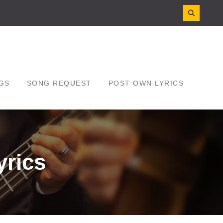
GS
SONG REQUEST
POST OWN LYRICS
yrics