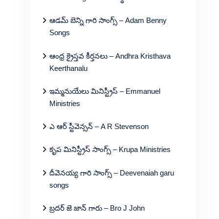
ఆడమ్ బెన్ని గారి సాంగ్స్ – Adam Benny
Songs
ఆంధ్ర క్రైస్తవ కీర్తనలు – Andhra Kristhava
Keerthanalu
ఇమ్మనుయేలు మినిస్ట్రీస్ – Emmanuel
Ministries
ఎ ఆర్ స్టీవెన్సన్ – A R Stevenson
కృప మినిస్ట్రీస్ సాంగ్స్ – Krupa Ministries
దీవెనయ్య గారి సాంగ్స్ – Deevenaiah garu
songs
బ్రదర్ జె జాన్ గారు – Bro J John