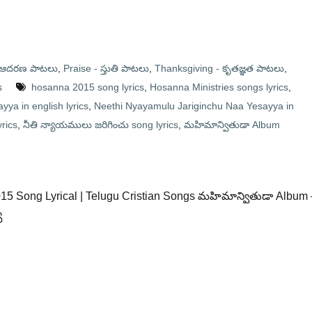
- ఆదరణ పాటలు
,
Praise - స్తుతి పాటలు
,
Thanksgiving - కృతజ్ఞత పాటలు
,
s
hosanna 2015 song lyrics
,
Hosanna Ministries songs lyrics
,
ya in english lyrics
,
Neethi Nyayamulu Jariginchu Naa Yesayya in
rics
,
నీతి న్యాయములు జరిగించు song lyrics
,
మహిమాన్వితుడా Album
015 Song Lyrical | Telugu Cristian Songs మహిమాన్వితుడా Album 
ా