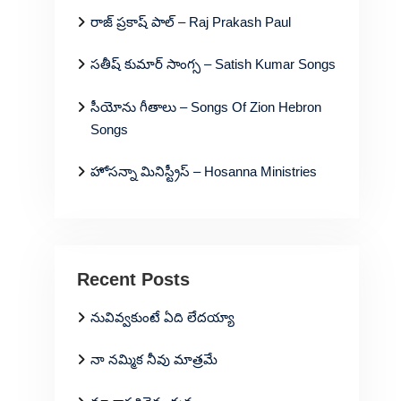
రాజ్ ప్రకాష్ పాల్ – Raj Prakash Paul
సతీష్ కుమార్ సాంగ్స – Satish Kumar Songs
సీయోను గీతాలు – Songs Of Zion Hebron
Songs
హోసన్నా మినిస్ట్రీస్ – Hosanna Ministries
Recent Posts
నువివ్వకుంటే ఏది లేదయ్యా
నా నమ్మిక నీవు మాత్రమే