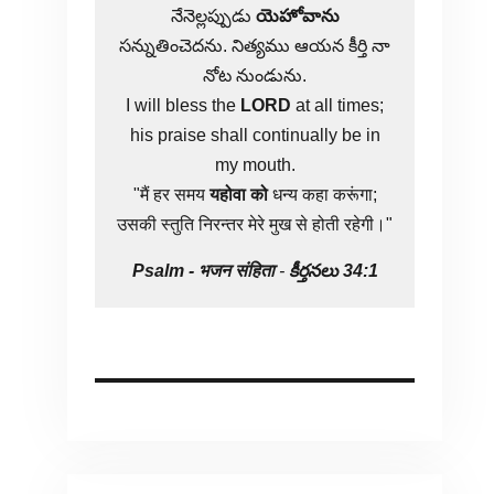
నేనెల్లప్పుడు
యెహోవాను
సన్నుతించెదను. నిత్యము ఆయన కీర్తి నా
నోట నుండును.
I will bless the
LORD
at all times;
his praise shall continually be in
my mouth.
"मैं हर समय
यहोवा
को
धन्य कहा करूंगा;
उसकी स्तुति निरन्तर मेरे मुख से होती रहेगी।"
Psalm -
भजन संहिता
-
కీర్తనలు 34:1