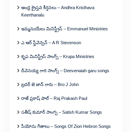
ఆంధ్ర క్రైస్తవ కీర్తనలు – Andhra Kristhava
Keerthanalu
ఇమ్మనుయేలు మినిస్ట్రీస్ – Emmanuel Ministries
ఎ ఆర్ స్టీవెన్సన్ – A R Stevenson
కృప మినిస్ట్రీస్ సాంగ్స్ – Krupa Ministries
దీవెనయ్య గారి సాంగ్స్ – Deevenaiah garu songs
బ్రదర్ జె జాన్ గారు – Bro J John
రాజ్ ప్రకాష్ పాల్ – Raj Prakash Paul
సతీష్ కుమార్ సాంగ్స – Satish Kumar Songs
సీయోను గీతాలు – Songs Of Zion Hebron Songs