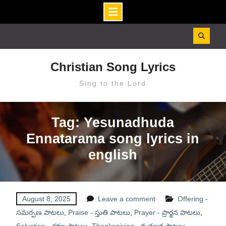
Skip
to
content
Christian Song Lyrics
Sing to the Lord
Tag: Yesunadhuda
Ennatarama song lyrics in
english
August 8, 2025
Leave a comment
Offering -
సమర్పణ పాటలు
,
Praise - స్తుతి పాటలు
,
Prayer - ప్రార్థన పాటలు
,