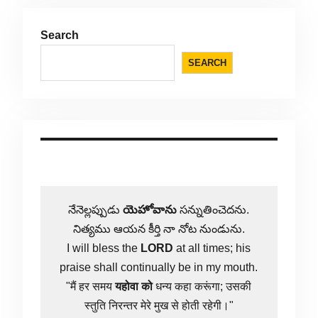
Search
SEARCH
నేనెల్లప్పుడు
యెహోవాను
సన్నుతించెదను.
నిత్యము ఆయన కీర్తి నా నోట నుండును.
I will bless the
LORD
at all times; his
praise shall continually be in my mouth.
"मैं हर समय
यहोवा
को
धन्य कहा करूंगा; उसकी
स्तुति निरन्तर मेरे मुख से होती रहेगी।"