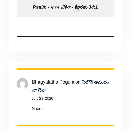
Psalm -
भजन संहिता
-
కీర్తనలు 34:1
Bhagyalatha Pogula
on
నీలోనే ఆనందం
నా దేవా
July 28, 2026
Super