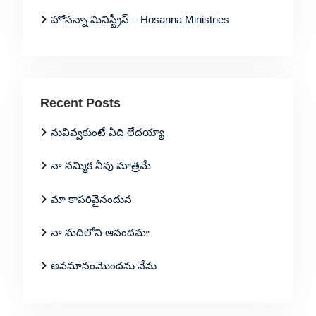
హోసన్నా మినిస్ట్రీస్ – Hosanna Ministries
Recent Posts
నువివ్వకుంటే ఏది లేదయ్యా
నా నమ్మిక నీవు మాత్రమే
మా కాపరివైనందున
నా మదిలోని ఆనందమా
అవమానంమొందను నేను