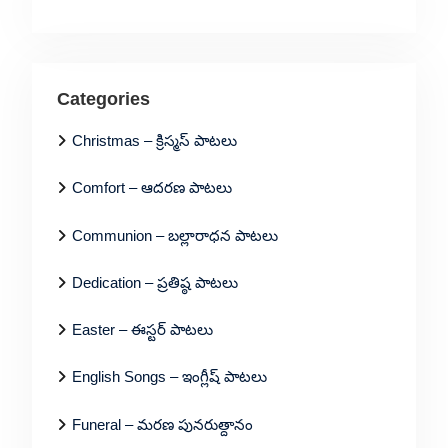
Categories
Christmas – క్రిస్మస్ పాటలు
Comfort – ఆదరణ పాటలు
Communion – బల్లారాధన పాటలు
Dedication – ప్రతిష్ఠ పాటలు
Easter – ఈస్టర్ పాటలు
English Songs – ఇంగ్లీష్ పాటలు
Funeral – మరణ పునరుత్దానం