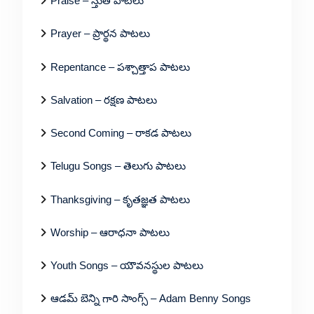
Praise – స్తుతి పాటలు
Prayer – ప్రార్థన పాటలు
Repentance – పశ్చాత్తాప పాటలు
Salvation – రక్షణ పాటలు
Second Coming – రాకడ పాటలు
Telugu Songs – తెలుగు పాటలు
Thanksgiving – కృతజ్ఞత పాటలు
Worship – ఆరాధనా పాటలు
Youth Songs – యౌవనస్థుల పాటలు
ఆడమ్ బెన్ని గారి సాంగ్స్ – Adam Benny Songs