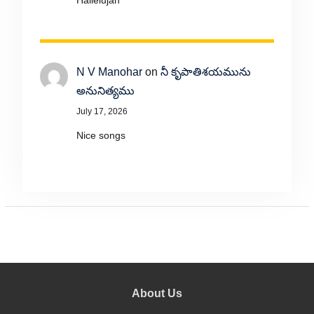
Hallelujah
N V Manohar
on
నీ కృపాతిశయమును
అనునిత్యము
July 17, 2026
Nice songs
About Us