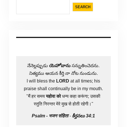
SEARCH
నేనెల్లప్పుడు
యెహోవాను
సన్నుతించెదను.
నిత్యము ఆయన కీర్తి నా నోట నుండును.
I will bless the
LORD
at all times; his
praise shall continually be in my mouth.
"मैं हर समय
यहोवा
को
धन्य कहा करूंगा; उसकी
स्तुति निरन्तर मेरे मुख से होती रहेगी।"
Psalm -
भजन संहिता
-
కీర్తనలు 34:1