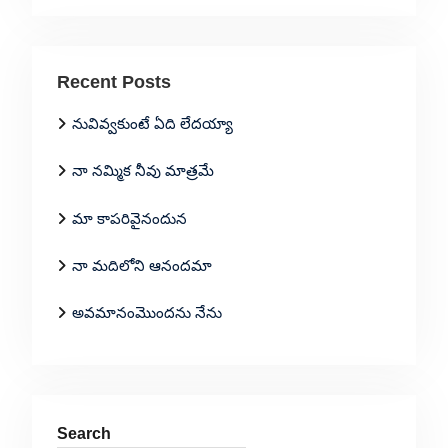
Recent Posts
నువివ్వకుంటే ఏది లేదయ్యా
నా నమ్మిక నీవు మాత్రమే
మా కాపరివైనందున
నా మదిలోని ఆనందమా
అవమానంమొందను నేను
Search