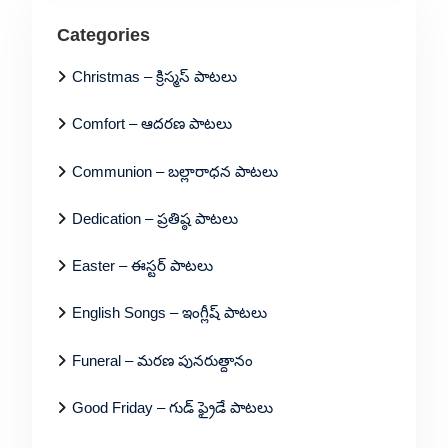
Categories
Christmas – క్రిస్మస్ పాటలు
Comfort – ఆదరణ పాటలు
Communion – బల్లారాధన పాటలు
Dedication – ప్రతిష్ఠ పాటలు
Easter – ఈస్టర్ పాటలు
English Songs – ఇంగ్లీష్ పాటలు
Funeral – మరణ పునరుత్దానం
Good Friday – గుడ్ ఫ్రైడే పాటలు