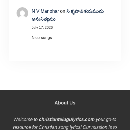
N V Manohar
on
నీ కృపాతిశయమును
అనునిత్యము
July 17, 2026
Nice songs
About Us
Welcome to
christiantelugulyrics.com
your go-to
resource for Christian song lyrics! Our mission is to