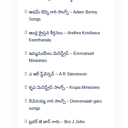
ఆడమ్ బెన్ని గారి సాంగ్స్ – Adam Benny
Songs
ఆంధ్ర క్రైస్తవ కీర్తనలు – Andhra Kristhava
Keerthanalu
ఇమ్మనుయేలు మినిస్ట్రీస్ – Emmanuel
Ministries
ఎ ఆర్ స్టీవెన్సన్ – A R Stevenson
కృప మినిస్ట్రీస్ సాంగ్స్ – Krupa Ministries
దీవెనయ్య గారి సాంగ్స్ – Deevenaiah garu
songs
బ్రదర్ జె జాన్ గారు – Bro J John