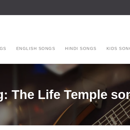
GS
ENGLISH SONGS
HINDI SONGS
KIDS SON
g: The Life Temple so