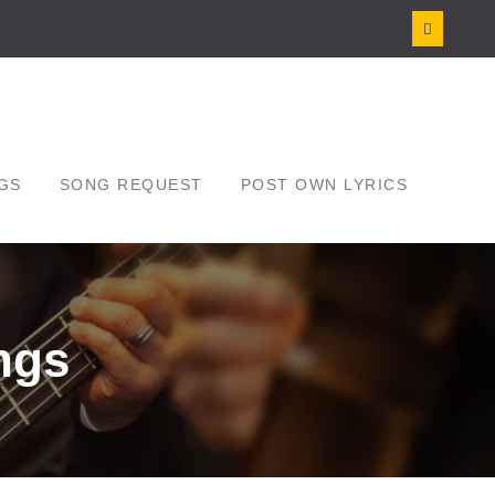
GS
SONG REQUEST
POST OWN LYRICS
ngs