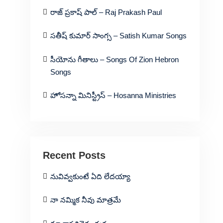
రాజ్ ప్రకాష్ పాల్ – Raj Prakash Paul
సతీష్ కుమార్ సాంగ్స – Satish Kumar Songs
సీయోను గీతాలు – Songs Of Zion Hebron
Songs
హోసన్నా మినిస్ట్రీస్ – Hosanna Ministries
Recent Posts
నువివ్వకుంటే ఏది లేదయ్యా
నా నమ్మిక నీవు మాత్రమే