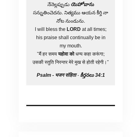
నేనెల్లప్పుడు
యెహోవాను
సన్నుతించెదను. నిత్యము ఆయన కీర్తి నా
నోట నుండును.
I will bless the
LORD
at all times;
his praise shall continually be in
my mouth.
"मैं हर समय
यहोवा
को
धन्य कहा करूंगा;
उसकी स्तुति निरन्तर मेरे मुख से होती रहेगी।"
Psalm -
भजन संहिता
-
కీర్తనలు 34:1