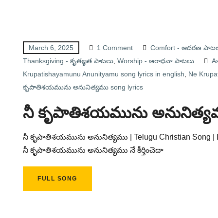
March 6, 2025
1 Comment
Comfort - ఆదరణ పాట
Thanksgiving - కృతజ్ఞత పాటలు
,
Worship - ఆరాధనా పాటలు
A
Krupatishayamunu Anunityamu song lyrics in english
,
Ne Krupat
కృపాతిశయమును అనునిత్యము song lyrics
నీ కృపాతిశయమును అనునిత్య
నీ కృపాతిశయమును అనునిత్యము | Telugu Christian Song | D
నీ కృపాతిశయమును అనునిత్యము నే కీర్తించెదా
FULL SONG