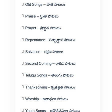
Old Songs – పాత పాటలు
Praise – స్తుతి పాటలు
Prayer – ప్రార్థన పాటలు
Repentance – పశ్చాత్తాప పాటలు
Salvation – రక్షణ పాటలు
Second Coming – రాకడ పాటలు
Telugu Songs – తెలుగు పాటలు
Thanksgiving – కృతజ్ఞత పాటలు
Worship – ఆరాధనా పాటలు
Youth Songs – యౌవనస్థుల పాటలు