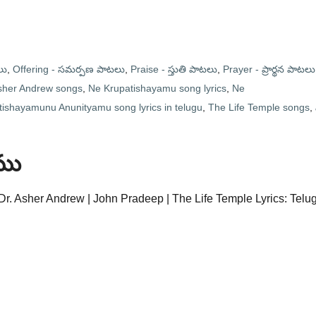
లు
,
Offering - సమర్పణ పాటలు
,
Praise - స్తుతి పాటలు
,
Prayer - ప్రార్థన పాటలు
sher Andrew songs
,
Ne Krupatishayamu song lyrics
,
Ne
ishayamunu Anunityamu song lyrics in telugu
,
The Life Temple songs
,
ము
r. Asher Andrew | John Pradeep | The Life Temple Lyrics: Telu