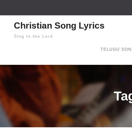
Skip
to
content
Christian Song Lyrics
Sing to the Lord
TELUGU SON
Ta