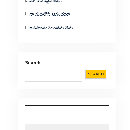
మా కాపరివైనందున
నా మదిలోని ఆనందమా
అవమానంమొందను నేను
Search
SEARCH