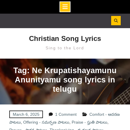
Skip
to
content
Christian Song Lyrics
Sing to the Lord
Tag: Ne Krupatishayamunu
Anunityamu song lyrics in
telugu
March 6, 2025
1 Comment
Comfort - ఆదరణ
పాటలు
,
Offering - సమర్పణ పాటలు
,
Praise - స్తుతి పాటలు
,