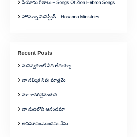
సీయోను గీతాలు – Songs Of Zion Hebron Songs
హోసన్నా మినిస్ట్రీస్ – Hosanna Ministries
Recent Posts
నువివ్వకుంటే ఏది లేదయ్యా
నా నమ్మిక నీవు మాత్రమే
మా కాపరివైనందున
నా మదిలోని ఆనందమా
అవమానంమొందను నేను