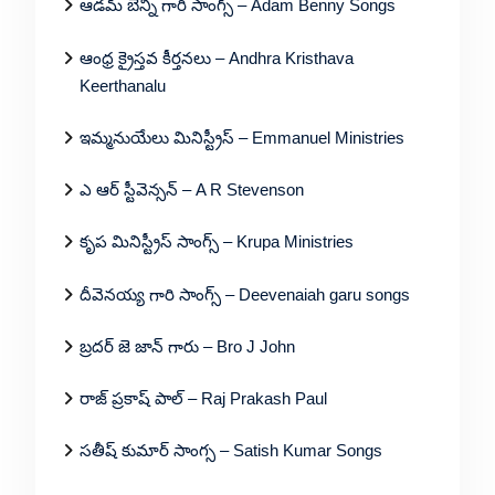
ఆడమ్ బెన్ని గారి సాంగ్స్ – Adam Benny Songs
ఆంధ్ర క్రైస్తవ కీర్తనలు – Andhra Kristhava
Keerthanalu
ఇమ్మనుయేలు మినిస్ట్రీస్ – Emmanuel Ministries
ఎ ఆర్ స్టీవెన్సన్ – A R Stevenson
కృప మినిస్ట్రీస్ సాంగ్స్ – Krupa Ministries
దీవెనయ్య గారి సాంగ్స్ – Deevenaiah garu songs
బ్రదర్ జె జాన్ గారు – Bro J John
రాజ్ ప్రకాష్ పాల్ – Raj Prakash Paul
సతీష్ కుమార్ సాంగ్స – Satish Kumar Songs