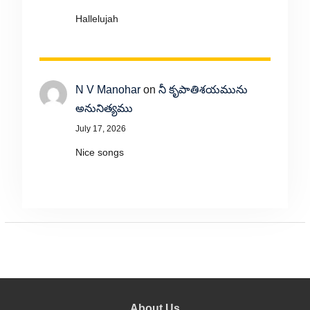
Hallelujah
N V Manohar
on
నీ కృపాతిశయమును
అనునిత్యము
July 17, 2026
Nice songs
About Us