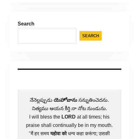
Search
SEARCH
నేనెల్లప్పుడు
యెహోవాను
సన్నుతించెదను.
నిత్యము ఆయన కీర్తి నా నోట నుండును.
I will bless the
LORD
at all times; his
praise shall continually be in my mouth.
"मैं हर समय
यहोवा
को
धन्य कहा करूंगा; उसकी