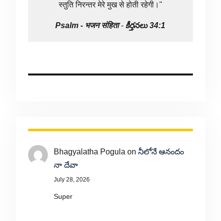
स्तुति निरन्तर मेरे मुख से होती रहेगी।"
Psalm -
भजन संहिता
-
కీర్తనలు 34:1
Bhagyalatha Pogula
on
నీలోనే ఆనందం
నా దేవా
July 28, 2026
Super