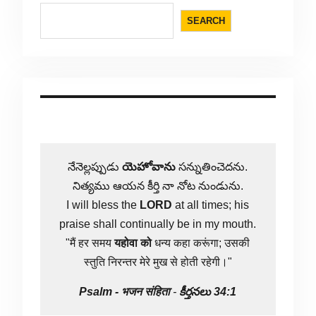
SEARCH
నేనెల్లప్పుడు
యెహోవాను
సన్నుతించెదను.
నిత్యము ఆయన కీర్తి నా నోట నుండును.
I will bless the
LORD
at all times; his
praise shall continually be in my mouth.
"मैं हर समय
यहोवा
को
धन्य कहा करूंगा; उसकी
स्तुति निरन्तर मेरे मुख से होती रहेगी।"
Psalm -
भजन संहिता
-
కీర్తనలు 34:1