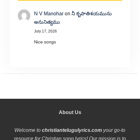
N V Manohar
on
నీ కృపాతిశయమును
అనునిత్యము
July 17, 2026
Nice songs
About Us
Welcome to
christiantelugulyrics.com
your go-to
resource for Christian song lyrics! Our mission is to