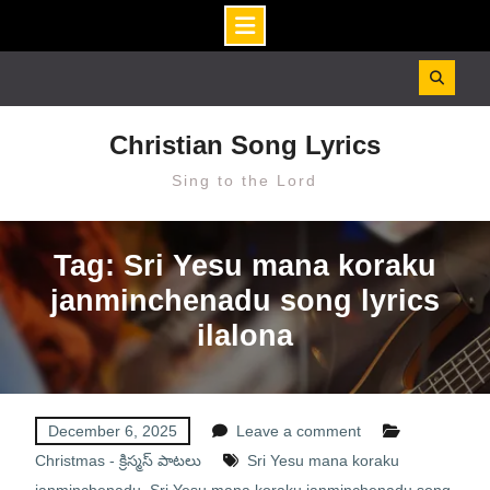
Skip
to
content
Christian Song Lyrics
Sing to the Lord
Tag: Sri Yesu mana koraku
janminchenadu song lyrics
ilalona
December 6, 2025
Leave a comment
Christmas - క్రిస్మస్ పాటలు
Sri Yesu mana koraku