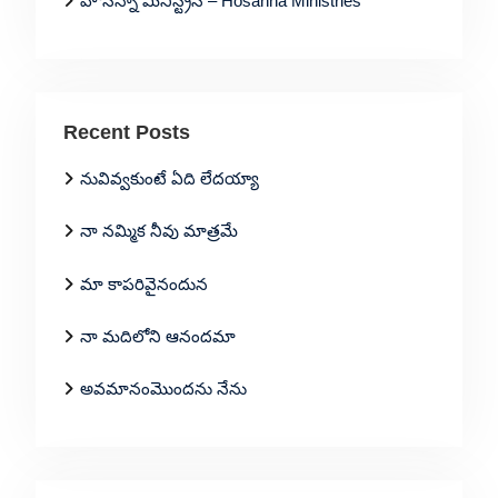
హోసన్నా మినిస్ట్రీస్ – Hosanna Ministries
Recent Posts
నువివ్వకుంటే ఏది లేదయ్యా
నా నమ్మిక నీవు మాత్రమే
మా కాపరివైనందున
నా మదిలోని ఆనందమా
అవమానంమొందను నేను