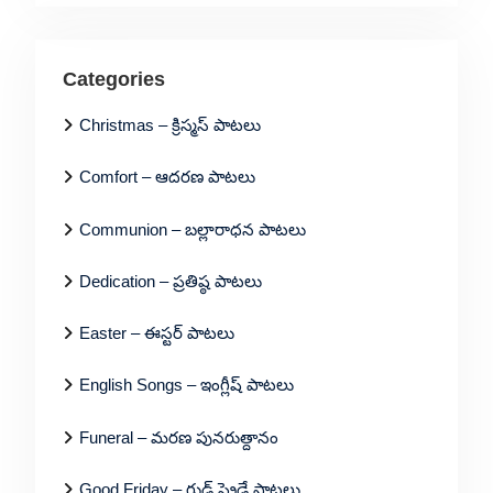
Categories
Christmas – క్రిస్మస్ పాటలు
Comfort – ఆదరణ పాటలు
Communion – బల్లారాధన పాటలు
Dedication – ప్రతిష్ఠ పాటలు
Easter – ఈస్టర్ పాటలు
English Songs – ఇంగ్లీష్ పాటలు
Funeral – మరణ పునరుత్దానం
Good Friday – గుడ్ ఫ్రైడే పాటలు