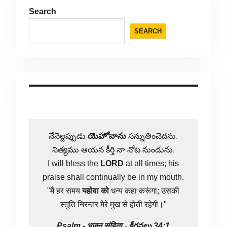
Search
SEARCH
నేనెల్లప్పుడు
యెహోవాను
సన్నుతించెదను.
నిత్యము ఆయన కీర్తి నా నోట నుండును.
I will bless the
LORD
at all times; his
praise shall continually be in my mouth.
"मैं हर समय
यहोवा
को
धन्य कहा करूंगा; उसकी
स्तुति निरन्तर मेरे मुख से होती रहेगी।"
Psalm -
भजन संहिता
-
కీర్తనలు 34:1