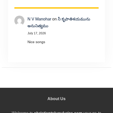
N V Manohar
on
నీ కృపాతిశయమును
అనునిత్యము
July 17, 2026
Nice songs
About Us