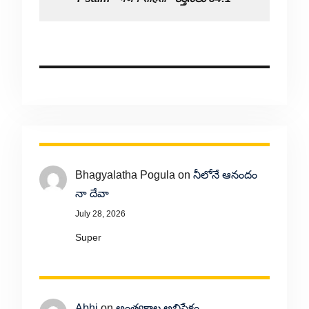
Bhagyalatha Pogula
on
నీలోనే ఆనందం
నా దేవా
July 28, 2026
Super
Abhi
on
అంత్యకాల అభిషేకం