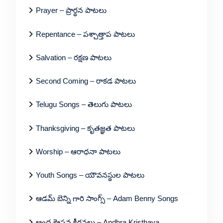
Prayer – ప్రార్థన పాటలు
Repentance – పశ్చాత్తాప పాటలు
Salvation – రక్షణ పాటలు
Second Coming – రాకడ పాటలు
Telugu Songs – తెలుగు పాటలు
Thanksgiving – కృతజ్ఞత పాటలు
Worship – ఆరాధనా పాటలు
Youth Songs – యౌవనస్థుల పాటలు
ఆడమ్ బెన్ని గారి సాంగ్స్ – Adam Benny Songs
ఆంధ్ర క్రైస్తవ కీర్తనలు – Andhra Kristhava