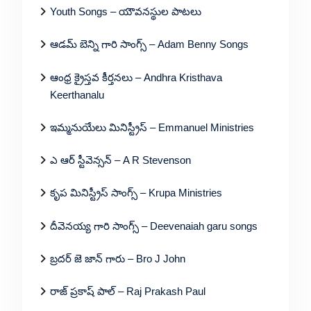
Youth Songs – యౌవనస్థుల పాటలు
ఆడమ్ బెన్ని గారి సాంగ్స్ – Adam Benny Songs
ఆంధ్ర క్రైస్తవ కీర్తనలు – Andhra Kristhava
Keerthanalu
ఇమ్మనుయేలు మినిస్ట్రీస్ – Emmanuel Ministries
ఎ ఆర్ స్టీవెన్సన్ – A R Stevenson
కృప మినిస్ట్రీస్ సాంగ్స్ – Krupa Ministries
దీవెనయ్య గారి సాంగ్స్ – Deevenaiah garu songs
బ్రదర్ జె జాన్ గారు – Bro J John
రాజ్ ప్రకాష్ పాల్ – Raj Prakash Paul