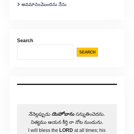
అవమానంమొందను నేను
Search
SEARCH
నేనెల్లప్పుడు
యెహోవాను
సన్నుతించెదను.
నిత్యము ఆయన కీర్తి నా నోట నుండును.
I will bless the
LORD
at all times; his