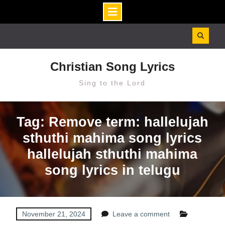
Skip
to
content
Christian Song Lyrics
Sing to the Lord
Tag: Remove term: hallelujah
sthuthi mahima song lyrics
hallelujah sthuthi mahima
song lyrics in telugu
November 21, 2024
Leave a comment