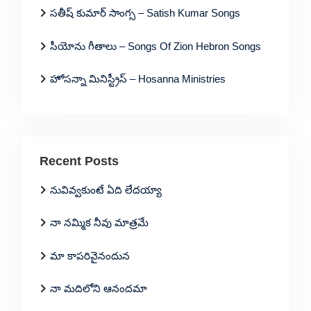
సతీష్ కుమార్ సాంగ్స – Satish Kumar Songs
సీయోను గీతాలు – Songs Of Zion Hebron Songs
హోసన్నా మినిస్ట్రీస్ – Hosanna Ministries
Recent Posts
నువివ్వకుంటే ఏది లేదయ్యా
నా నమ్మిక నీవు మాత్రమే
మా కాపరివైనందున
నా మదిలోని ఆనందమా