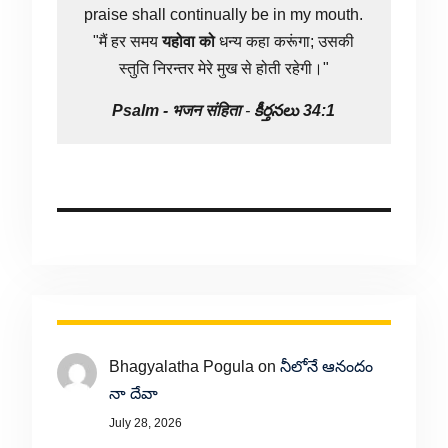
praise shall continually be in my mouth.
"मैं हर समय
यहोवा
को
धन्य कहा करूंगा; उसकी
स्तुति निरन्तर मेरे मुख से होती रहेगी।"
Psalm -
भजन संहिता
-
కీర్తనలు 34:1
Bhagyalatha Pogula
on
నీలోనే ఆనందం
నా దేవా
July 28, 2026