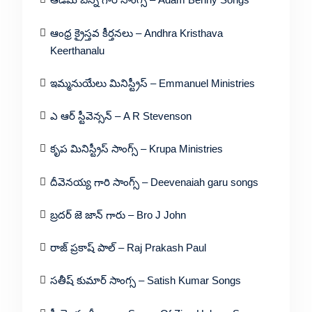
ఆంధ్ర క్రైస్తవ కీర్తనలు – Andhra Kristhava
Keerthanalu
ఇమ్మనుయేలు మినిస్ట్రీస్ – Emmanuel Ministries
ఎ ఆర్ స్టీవెన్సన్ – A R Stevenson
కృప మినిస్ట్రీస్ సాంగ్స్ – Krupa Ministries
దీవెనయ్య గారి సాంగ్స్ – Deevenaiah garu songs
బ్రదర్ జె జాన్ గారు – Bro J John
రాజ్ ప్రకాష్ పాల్ – Raj Prakash Paul
సతీష్ కుమార్ సాంగ్స – Satish Kumar Songs