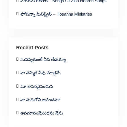
సీయోను గీతాలు – Songs Of Zion Hebron Songs
హోసన్నా మినిస్ట్రీస్ – Hosanna Ministries
Recent Posts
నువివ్వకుంటే ఏది లేదయ్యా
నా నమ్మిక నీవు మాత్రమే
మా కాపరివైనందున
నా మదిలోని ఆనందమా
అవమానంమొందను నేను