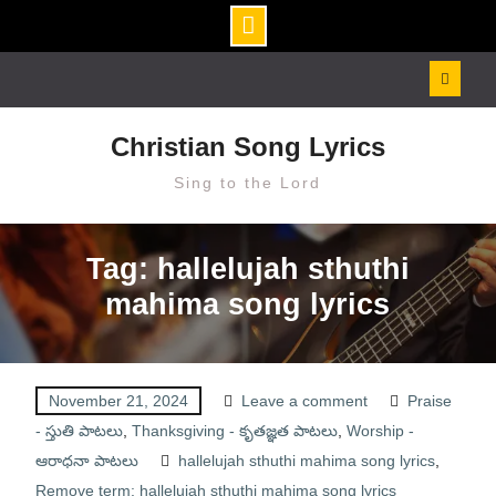
Skip
to
content
Christian Song Lyrics
Sing to the Lord
Tag: hallelujah sthuthi
mahima song lyrics
November 21, 2024
Leave a comment
Praise
- స్తుతి పాటలు
,
Thanksgiving - కృతజ్ఞత పాటలు
,
Worship -
ఆరాధనా పాటలు
hallelujah sthuthi mahima song lyrics
,
Remove term: hallelujah sthuthi mahima song lyrics