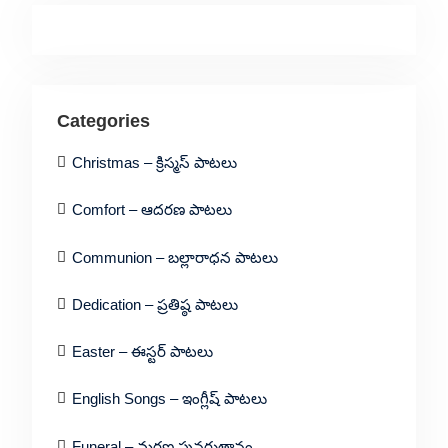
Categories
Christmas – క్రిస్మస్ పాటలు
Comfort – ఆదరణ పాటలు
Communion – బల్లారాధన పాటలు
Dedication – ప్రతిష్ఠ పాటలు
Easter – ఈస్టర్ పాటలు
English Songs – ఇంగ్లీష్ పాటలు
Funeral – మరణ పునరుత్దానం