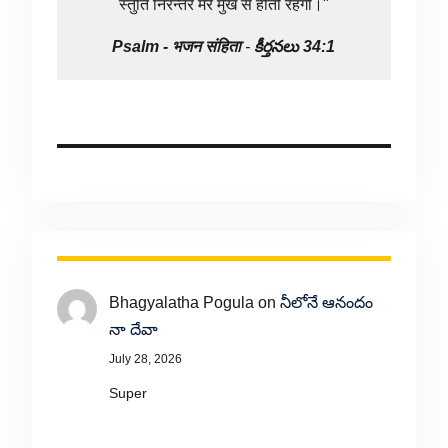
स्तुति निरन्तर मेरे मुख से होती रहेगी।"
Psalm -
भजन संहिता
-
కీర్తనలు 34:1
Bhagyalatha Pogula
on
నీలోనే ఆనందం
నా దేవా
July 28, 2026
Super