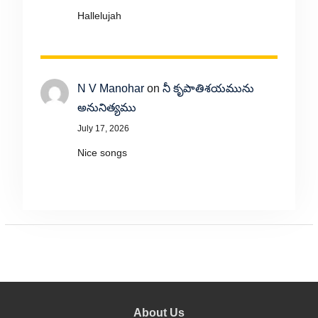
Hallelujah
N V Manohar
on
నీ కృపాతిశయమును
అనునిత్యము
July 17, 2026
Nice songs
About Us