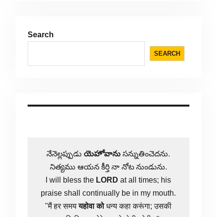
Search
SEARCH
నేనెల్లప్పుడు
యెహోవాను
సన్నుతించెదను.
నిత్యము ఆయన కీర్తి నా నోట నుండును.
I will bless the
LORD
at all times; his
praise shall continually be in my mouth.
"मैं हर समय
यहोवा
को
धन्य कहा करूंगा; उसकी