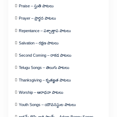
Praise – స్తుతి పాటలు
Prayer – ప్రార్థన పాటలు
Repentance – పశ్చాత్తాప పాటలు
Salvation – రక్షణ పాటలు
Second Coming – రాకడ పాటలు
Telugu Songs – తెలుగు పాటలు
Thanksgiving – కృతజ్ఞత పాటలు
Worship – ఆరాధనా పాటలు
Youth Songs – యౌవనస్థుల పాటలు
ఆడమ్ బెన్ని గారి సాంగ్స్ – Adam Benny Songs