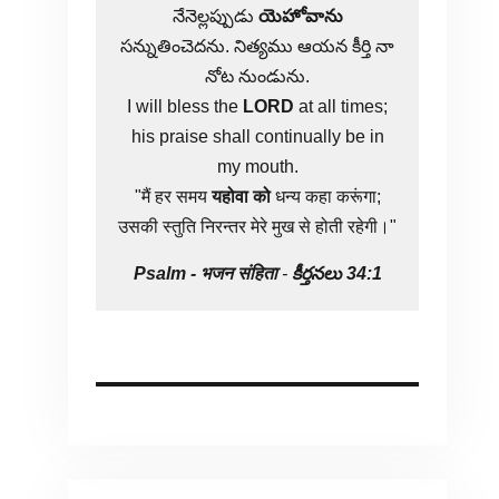
నేనెల్లప్పుడు
యెహోవాను
సన్నుతించెదను. నిత్యము ఆయన కీర్తి నా
నోట నుండును.
I will bless the
LORD
at all times;
his praise shall continually be in
my mouth.
"मैं हर समय
यहोवा
को
धन्य कहा करूंगा;
उसकी स्तुति निरन्तर मेरे मुख से होती रहेगी।"
Psalm -
भजन संहिता
-
కీర్తనలు 34:1