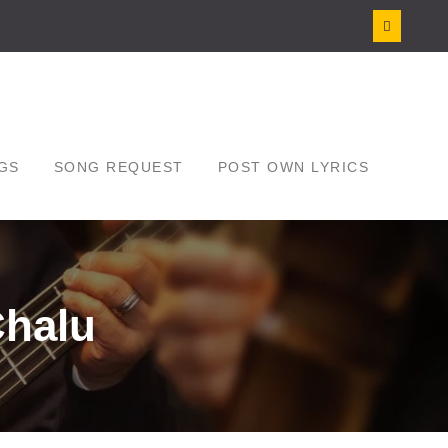
GS
SONG REQUEST
POST OWN LYRICS
Chalu