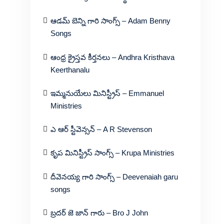
ఆడమ్ బెన్ని గారి సాంగ్స్ – Adam Benny
Songs
ఆంధ్ర క్రైస్తవ కీర్తనలు – Andhra Kristhava
Keerthanalu
ఇమ్మనుయేలు మినిస్ట్రీస్ – Emmanuel
Ministries
ఎ ఆర్ స్టీవెన్సన్ – A R Stevenson
కృప మినిస్ట్రీస్ సాంగ్స్ – Krupa Ministries
దీవెనయ్య గారి సాంగ్స్ – Deevenaiah garu
songs
బ్రదర్ జె జాన్ గారు – Bro J John