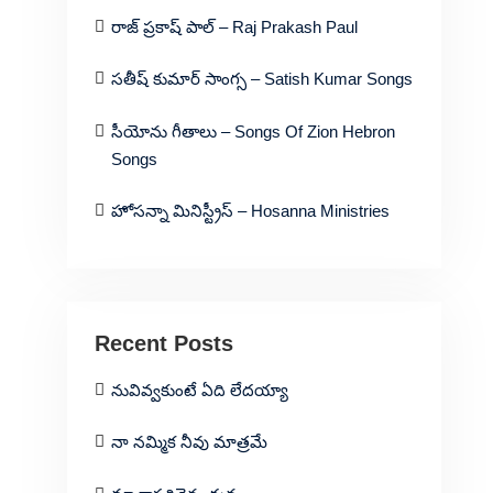
రాజ్ ప్రకాష్ పాల్ – Raj Prakash Paul
సతీష్ కుమార్ సాంగ్స – Satish Kumar Songs
సీయోను గీతాలు – Songs Of Zion Hebron
Songs
హోసన్నా మినిస్ట్రీస్ – Hosanna Ministries
Recent Posts
నువివ్వకుంటే ఏది లేదయ్యా
నా నమ్మిక నీవు మాత్రమే