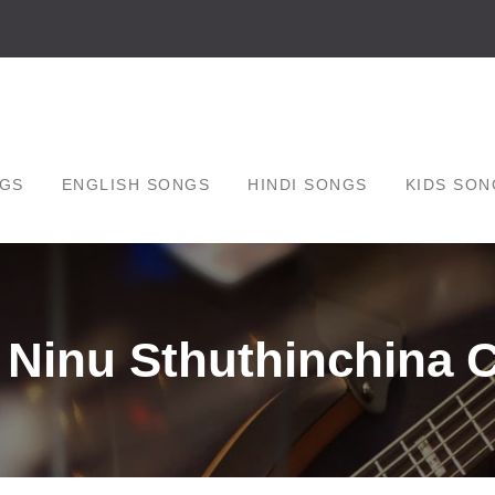
GS
ENGLISH SONGS
HINDI SONGS
KIDS SON
 Ninu Sthuthinchina 