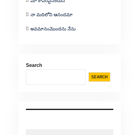
మా కాపరివైనందున
నా మదిలోని ఆనందమా
అవమానంమొందను నేను
Search
SEARCH