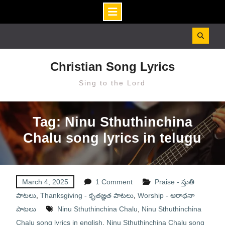
Skip
to
content
Christian Song Lyrics
Sing to the Lord
Tag: Ninu Sthuthinchina
Chalu song lyrics in telugu
March 4, 2025
1 Comment
Praise - స్తుతి
పాటలు
,
Thanksgiving - కృతజ్ఞత పాటలు
,
Worship - ఆరాధనా
పాటలు
Ninu Sthuthinchina Chalu
,
Ninu Sthuthinchina
Chalu song lyrics in english
,
Ninu Sthuthinchina Chalu song