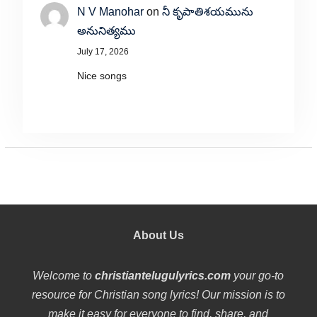
N V Manohar
on
నీ కృపాతిశయమును
అనునిత్యము
July 17, 2026
Nice songs
About Us
Welcome to
christiantelugulyrics.com
your go-to
resource for Christian song lyrics! Our mission is to
make it easy for everyone to find, share, and