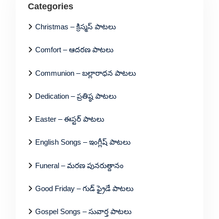
Categories
Christmas – క్రిస్మస్ పాటలు
Comfort – ఆదరణ పాటలు
Communion – బల్లారాధన పాటలు
Dedication – ప్రతిష్ఠ పాటలు
Easter – ఈస్టర్ పాటలు
English Songs – ఇంగ్లీష్ పాటలు
Funeral – మరణ పునరుత్దానం
Good Friday – గుడ్ ఫ్రైడే పాటలు
Gospel Songs – సువార్త పాటలు