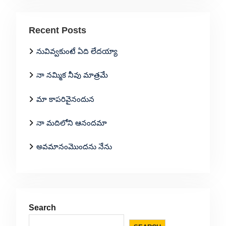
Recent Posts
నువివ్వకుంటే ఏది లేదయ్యా
నా నమ్మిక నీవు మాత్రమే
మా కాపరివైనందున
నా మదిలోని ఆనందమా
అవమానంమొందను నేను
Search