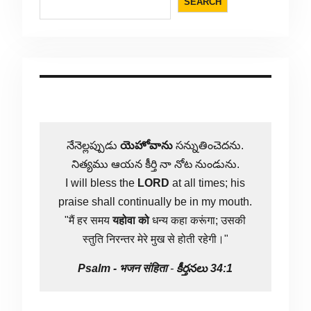
SEARCH
నేనెల్లప్పుడు
యెహోవాను
సన్నుతించెదను.
నిత్యము ఆయన కీర్తి నా నోట నుండును.
I will bless the
LORD
at all times; his
praise shall continually be in my mouth.
"मैं हर समय
यहोवा
को
धन्य कहा करूंगा; उसकी
स्तुति निरन्तर मेरे मुख से होती रहेगी।"
Psalm -
भजन संहिता
-
కీర్తనలు 34:1