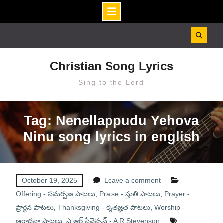
Skip
to
content
Christian Song Lyrics
Sing to the Lord
Tag: Nenellappudu Yehova
Ninu song lyrics in english
October 19, 2025
Leave a comment
Offering - సమర్పణ పాటలు
,
Praise - స్తుతి పాటలు
,
Prayer -
ప్రార్థన పాటలు
,
Thanksgiving - కృతజ్ఞత పాటలు
,
Worship -
ఆరాధనా పాటలు
,
ఎ ఆర్ స్టీవెన్సన్ - A R Stevenson