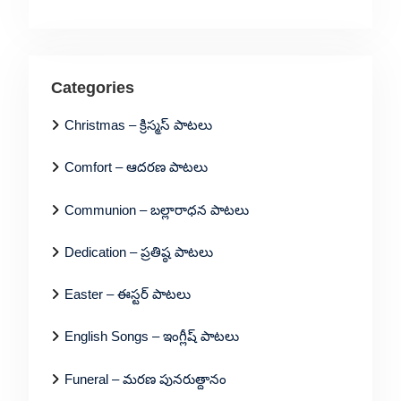
Categories
Christmas – క్రిస్మస్ పాటలు
Comfort – ఆదరణ పాటలు
Communion – బల్లారాధన పాటలు
Dedication – ప్రతిష్ఠ పాటలు
Easter – ఈస్టర్ పాటలు
English Songs – ఇంగ్లీష్ పాటలు
Funeral – మరణ పునరుత్దానం