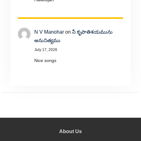
N V Manohar
on
నీ కృపాతిశయమును
అనునిత్యము
July 17, 2026
Nice songs
About Us