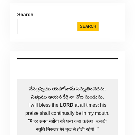
Search
SEARCH
నేనెల్లప్పుడు
యెహోవాను
సన్నుతించెదను.
నిత్యము ఆయన కీర్తి నా నోట నుండును.
I will bless the
LORD
at all times; his
praise shall continually be in my mouth.
"मैं हर समय
यहोवा
को
धन्य कहा करूंगा; उसकी
स्तुति निरन्तर मेरे मुख से होती रहेगी।"