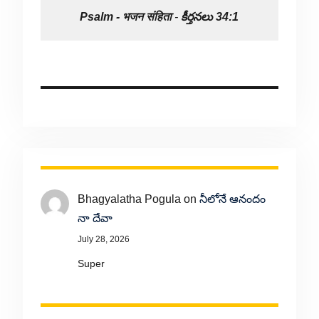
Psalm -
भजन संहिता
-
కీర్తనలు 34:1
Bhagyalatha Pogula
on
నీలోనే ఆనందం
నా దేవా
July 28, 2026
Super