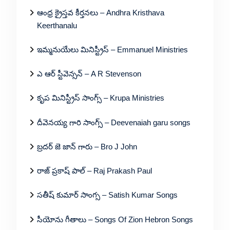
ఆంధ్ర క్రైస్తవ కీర్తనలు – Andhra Kristhava
Keerthanalu
ఇమ్మనుయేలు మినిస్ట్రీస్ – Emmanuel Ministries
ఎ ఆర్ స్టీవెన్సన్ – A R Stevenson
కృప మినిస్ట్రీస్ సాంగ్స్ – Krupa Ministries
దీవెనయ్య గారి సాంగ్స్ – Deevenaiah garu songs
బ్రదర్ జె జాన్ గారు – Bro J John
రాజ్ ప్రకాష్ పాల్ – Raj Prakash Paul
సతీష్ కుమార్ సాంగ్స – Satish Kumar Songs
సీయోను గీతాలు – Songs Of Zion Hebron Songs