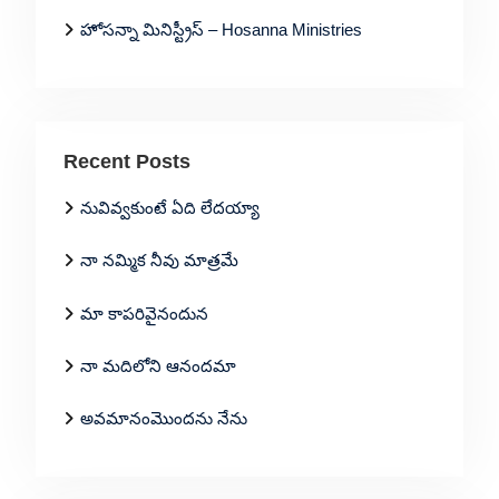
హోసన్నా మినిస్ట్రీస్ – Hosanna Ministries
Recent Posts
నువివ్వకుంటే ఏది లేదయ్యా
నా నమ్మిక నీవు మాత్రమే
మా కాపరివైనందున
నా మదిలోని ఆనందమా
అవమానంమొందను నేను