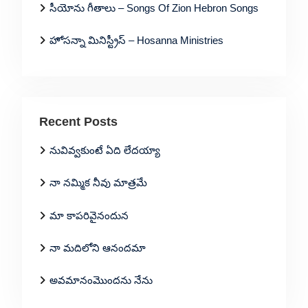
సీయోను గీతాలు – Songs Of Zion Hebron Songs
హోసన్నా మినిస్ట్రీస్ – Hosanna Ministries
Recent Posts
నువివ్వకుంటే ఏది లేదయ్యా
నా నమ్మిక నీవు మాత్రమే
మా కాపరివైనందున
నా మదిలోని ఆనందమా
అవమానంమొందను నేను