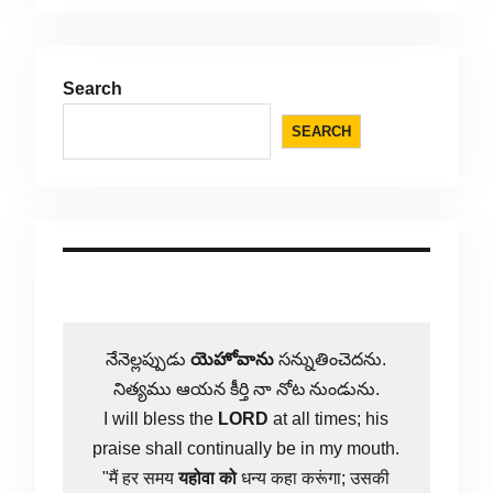
Search
SEARCH
నేనెల్లప్పుడు
యెహోవాను
సన్నుతించెదను.
నిత్యము ఆయన కీర్తి నా నోట నుండును.
I will bless the
LORD
at all times; his
praise shall continually be in my mouth.
"मैं हर समय
यहोवा
को
धन्य कहा करूंगा; उसकी