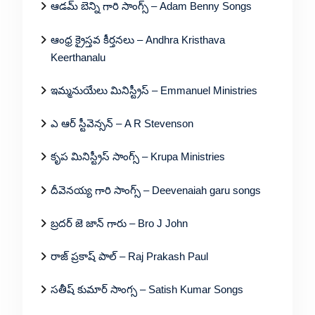
ఆడమ్ బెన్ని గారి సాంగ్స్ – Adam Benny Songs
ఆంధ్ర క్రైస్తవ కీర్తనలు – Andhra Kristhava
Keerthanalu
ఇమ్మనుయేలు మినిస్ట్రీస్ – Emmanuel Ministries
ఎ ఆర్ స్టీవెన్సన్ – A R Stevenson
కృప మినిస్ట్రీస్ సాంగ్స్ – Krupa Ministries
దీవెనయ్య గారి సాంగ్స్ – Deevenaiah garu songs
బ్రదర్ జె జాన్ గారు – Bro J John
రాజ్ ప్రకాష్ పాల్ – Raj Prakash Paul
సతీష్ కుమార్ సాంగ్స – Satish Kumar Songs