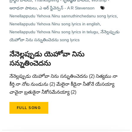
ప్రార్థన పాటలు
,
Thanksgiving - కృతజ్ఞత పాటలు
,
Worship -
ఆరాధనా పాటలు
,
ఎ ఆర్ స్టీవెన్సన్ - A R Stevenson
Nenellappudu Yehova Ninu sannuthinchedanu song lyrics
,
Nenellappudu Yehova Ninu song lyrics in english
,
Nenellappudu Yehova Ninu song lyrics in telugu
,
నేనెల్లప్పుడు
యెహోవా నిను సన్నుతించెదను song lyrics
నేనెల్లప్పుడు యెహోవా నిను
సన్నుతించెదను
నేనెల్లప్పుడు యెహోవా నిను సన్నుతించెదను (2) నిత్యము నా
కీర్తి నా నోట నుండును (2) మేలైనా కీడైనా నీతోనే యేసయ్యా
చావైనా బ్రతుకైనా నీకోసమేనయ్యా (2)
FULL SONG