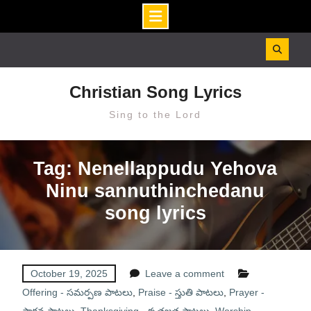
Skip
to
content
Christian Song Lyrics
Sing to the Lord
Tag: Nenellappudu Yehova
Ninu sannuthinchedanu
song lyrics
October 19, 2025
Leave a comment
Offering - సమర్పణ పాటలు
,
Praise - స్తుతి పాటలు
,
Prayer -