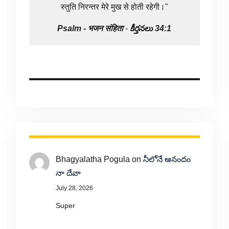
स्तुति निरन्तर मेरे मुख से होती रहेगी।"
Psalm -
भजन संहिता
-
కీర్తనలు 34:1
Bhagyalatha Pogula
on
నీలోనే ఆనందం
నా దేవా
July 28, 2026
Super