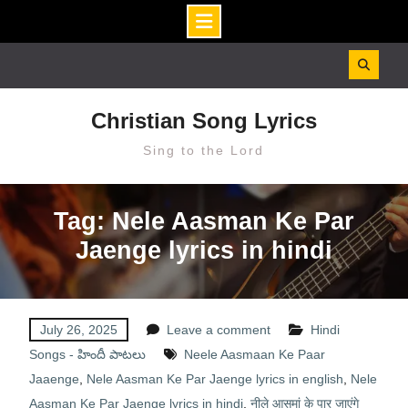
Skip
to
content
Christian Song Lyrics
Sing to the Lord
Tag: Nele Aasman Ke Par
Jaenge lyrics in hindi
July 26, 2025
Leave a comment
Hindi
Songs - హిందీ పాటలు
Neele Aasmaan Ke Paar
Jaaenge
,
Nele Aasman Ke Par Jaenge lyrics in english
,
Nele
Aasman Ke Par Jaenge lyrics in hindi
,
नीले आसमां के पार जाएंगे