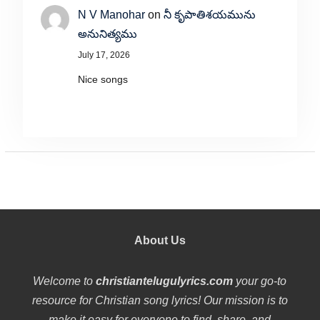
N V Manohar
on
నీ కృపాతిశయమును
అనునిత్యము
July 17, 2026
Nice songs
About Us
Welcome to
christiantelugulyrics.com
your go-to
resource for Christian song lyrics! Our mission is to
make it easy for everyone to find, share, and