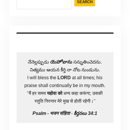
SEARCH
నేనెల్లప్పుడు
యెహోవాను
సన్నుతించెదను.
నిత్యము ఆయన కీర్తి నా నోట నుండును.
I will bless the
LORD
at all times; his
praise shall continually be in my mouth.
"मैं हर समय
यहोवा
को
धन्य कहा करूंगा; उसकी
स्तुति निरन्तर मेरे मुख से होती रहेगी।"
Psalm -
भजन संहिता
-
కీర్తనలు 34:1