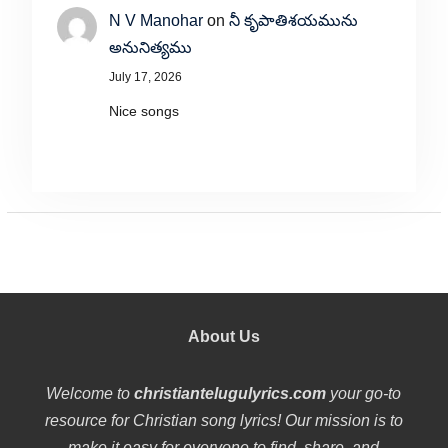
N V Manohar
on
నీ కృపాతిశయమును
అనునిత్యము
July 17, 2026
Nice songs
About Us
Welcome to
christiantelugulyrics.com
your go-to
resource for Christian song lyrics! Our mission is to
make it easy for everyone to find, share, and