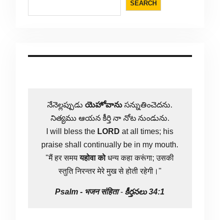
SEARCH
నేనెల్లప్పుడు
యెహోవాను
సన్నుతించెదను.
నిత్యము ఆయన కీర్తి నా నోట నుండును.
I will bless the
LORD
at all times; his
praise shall continually be in my mouth.
"मैं हर समय
यहोवा
को
धन्य कहा करूंगा; उसकी
स्तुति निरन्तर मेरे मुख से होती रहेगी।"
Psalm -
भजन संहिता
-
కీర్తనలు 34:1