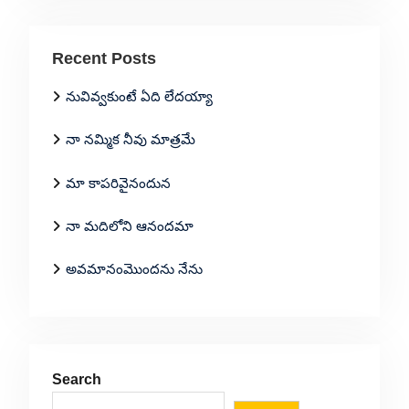
Recent Posts
నువివ్వకుంటే ఏది లేదయ్యా
నా నమ్మిక నీవు మాత్రమే
మా కాపరివైనందున
నా మదిలోని ఆనందమా
అవమానంమొందను నేను
Search