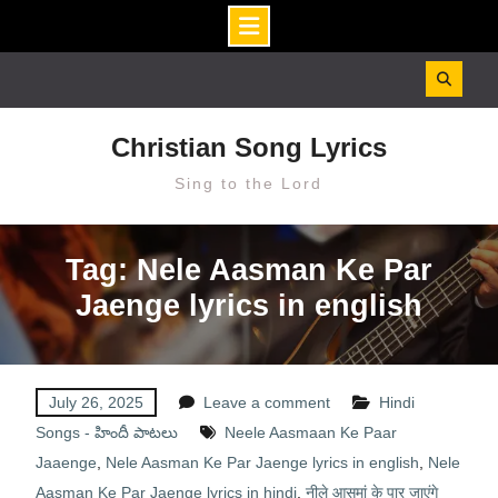
Skip
to
content
Christian Song Lyrics
Sing to the Lord
Tag: Nele Aasman Ke Par
Jaenge lyrics in english
July 26, 2025
Leave a comment
Hindi
Songs - హిందీ పాటలు
Neele Aasmaan Ke Paar
Jaaenge
,
Nele Aasman Ke Par Jaenge lyrics in english
,
Nele
Aasman Ke Par Jaenge lyrics in hindi
,
नीले आसमां के पार जाएंगे