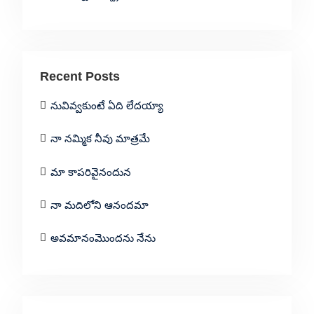
Recent Posts
నువివ్వకుంటే ఏది లేదయ్యా
నా నమ్మిక నీవు మాత్రమే
మా కాపరివైనందున
నా మదిలోని ఆనందమా
అవమానంమొందను నేను