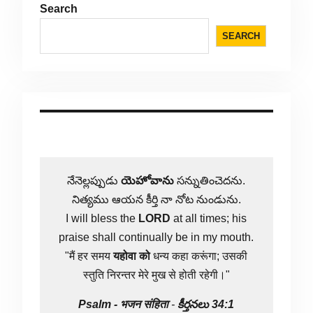
Search
SEARCH
నేనెల్లప్పుడు
యెహోవాను
సన్నుతించెదను.
నిత్యము ఆయన కీర్తి నా నోట నుండును.
I will bless the
LORD
at all times; his
praise shall continually be in my mouth.
"मैं हर समय
यहोवा
को
धन्य कहा करूंगा; उसकी
स्तुति निरन्तर मेरे मुख से होती रहेगी।"
Psalm -
भजन संहिता
-
కీర్తనలు 34:1