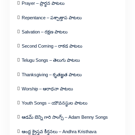
Prayer – ప్రార్థన పాటలు
Repentance – పశ్చాత్తాప పాటలు
Salvation – రక్షణ పాటలు
Second Coming – రాకడ పాటలు
Telugu Songs – తెలుగు పాటలు
Thanksgiving – కృతజ్ఞత పాటలు
Worship – ఆరాధనా పాటలు
Youth Songs – యౌవనస్థుల పాటలు
ఆడమ్ బెన్ని గారి సాంగ్స్ – Adam Benny Songs
ఆంధ్ర క్రైస్తవ కీర్తనలు – Andhra Kristhava