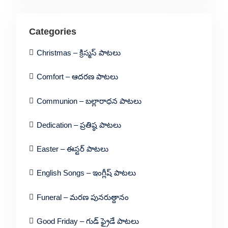
Categories
Christmas – క్రిస్మస్ పాటలు
Comfort – ఆదరణ పాటలు
Communion – బల్లారాధన పాటలు
Dedication – ప్రతిష్ఠ పాటలు
Easter – ఈస్టర్ పాటలు
English Songs – ఇంగ్లీష్ పాటలు
Funeral – మరణ పునరుత్దానం
Good Friday – గుడ్ ఫ్రైడే పాటలు