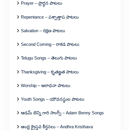
Prayer – ప్రార్థన పాటలు
Repentance – పశ్చాత్తాప పాటలు
Salvation – రక్షణ పాటలు
Second Coming – రాకడ పాటలు
Telugu Songs – తెలుగు పాటలు
Thanksgiving – కృతజ్ఞత పాటలు
Worship – ఆరాధనా పాటలు
Youth Songs – యౌవనస్థుల పాటలు
ఆడమ్ బెన్ని గారి సాంగ్స్ – Adam Benny Songs
ఆంధ్ర క్రైస్తవ కీర్తనలు – Andhra Kristhava