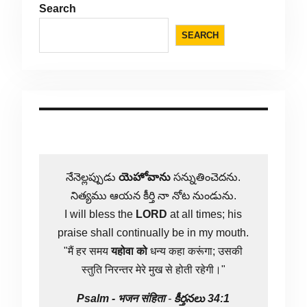
Search
SEARCH
నేనెల్లప్పుడు
యెహోవాను
సన్నుతించెదను.
నిత్యము ఆయన కీర్తి నా నోట నుండును.
I will bless the
LORD
at all times; his
praise shall continually be in my mouth.
"मैं हर समय
यहोवा
को
धन्य कहा करूंगा; उसकी
स्तुति निरन्तर मेरे मुख से होती रहेगी।"
Psalm -
भजन संहिता
-
కీర్తనలు 34:1