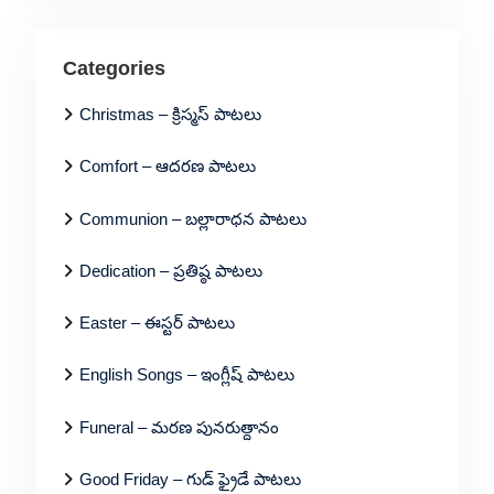
Categories
Christmas – క్రిస్మస్ పాటలు
Comfort – ఆదరణ పాటలు
Communion – బల్లారాధన పాటలు
Dedication – ప్రతిష్ఠ పాటలు
Easter – ఈస్టర్ పాటలు
English Songs – ఇంగ్లీష్ పాటలు
Funeral – మరణ పునరుత్దానం
Good Friday – గుడ్ ఫ్రైడే పాటలు