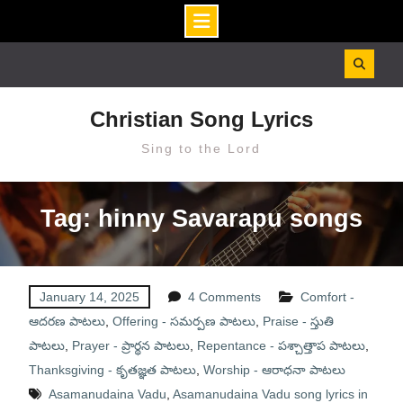
Skip
to
content
Christian Song Lyrics
Sing to the Lord
Tag: hinny Savarapu songs
January 14, 2025
4 Comments
Comfort -
ఆదరణ పాటలు
,
Offering - సమర్పణ పాటలు
,
Praise - స్తుతి
పాటలు
,
Prayer - ప్రార్థన పాటలు
,
Repentance - పశ్చాత్తాప పాటలు
,
Thanksgiving - కృతజ్ఞత పాటలు
,
Worship - ఆరాధనా పాటలు
Asamanudaina Vadu
,
Asamanudaina Vadu song lyrics in