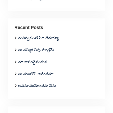
Recent Posts
నువివ్వకుంటే ఏది లేదయ్యా
నా నమ్మిక నీవు మాత్రమే
మా కాపరివైనందున
నా మదిలోని ఆనందమా
అవమానంమొందను నేను