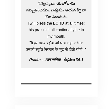
నేనెల్లప్పుడు
యెహోవాను
సన్నుతించెదను. నిత్యము ఆయన కీర్తి నా
నోట నుండును.
I will bless the
LORD
at all times;
his praise shall continually be in
my mouth.
"मैं हर समय
यहोवा
को
धन्य कहा करूंगा;
उसकी स्तुति निरन्तर मेरे मुख से होती रहेगी।"
Psalm -
भजन संहिता
-
కీర్తనలు 34:1