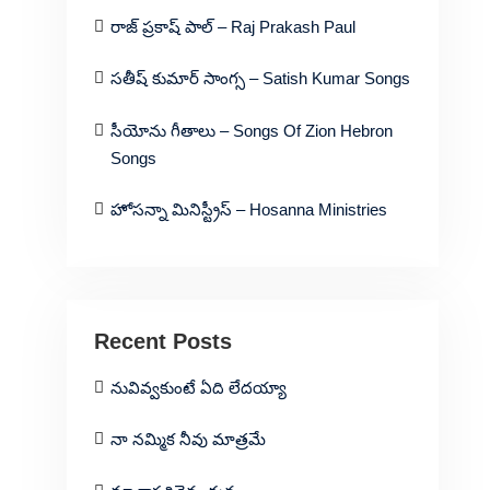
రాజ్ ప్రకాష్ పాల్ – Raj Prakash Paul
సతీష్ కుమార్ సాంగ్స – Satish Kumar Songs
సీయోను గీతాలు – Songs Of Zion Hebron
Songs
హోసన్నా మినిస్ట్రీస్ – Hosanna Ministries
Recent Posts
నువివ్వకుంటే ఏది లేదయ్యా
నా నమ్మిక నీవు మాత్రమే