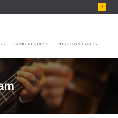
GS
SONG REQUEST
POST OWN LYRICS
nam