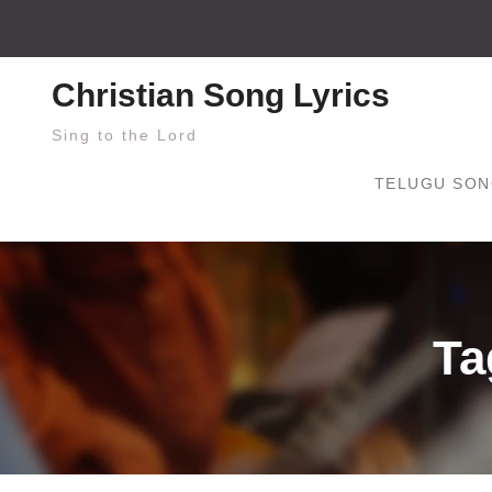
Skip
to
content
Christian Song Lyrics
Sing to the Lord
TELUGU SON
Ta