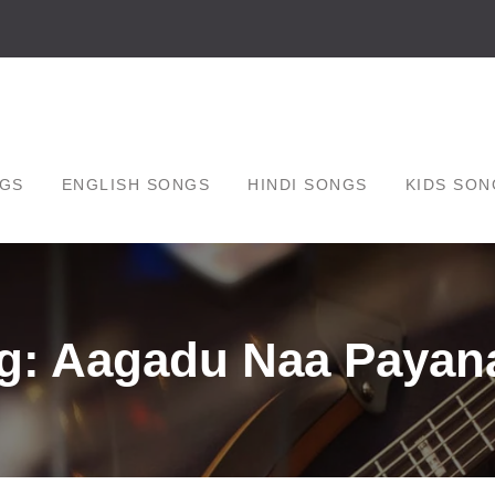
GS
ENGLISH SONGS
HINDI SONGS
KIDS SON
g: Aagadu Naa Paya