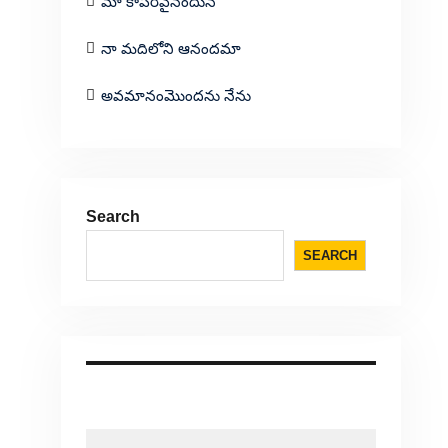
మా కాపరివైనందున
నా మదిలోని ఆనందమా
అవమానంమొందను నేను
Search
SEARCH