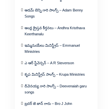
ఆడమ్ బెన్ని గారి సాంగ్స్ – Adam Benny
Songs
ఆంధ్ర క్రైస్తవ కీర్తనలు – Andhra Kristhava
Keerthanalu
ఇమ్మనుయేలు మినిస్ట్రీస్ – Emmanuel
Ministries
ఎ ఆర్ స్టీవెన్సన్ – A R Stevenson
కృప మినిస్ట్రీస్ సాంగ్స్ – Krupa Ministries
దీవెనయ్య గారి సాంగ్స్ – Deevenaiah garu
songs
బ్రదర్ జె జాన్ గారు – Bro J John