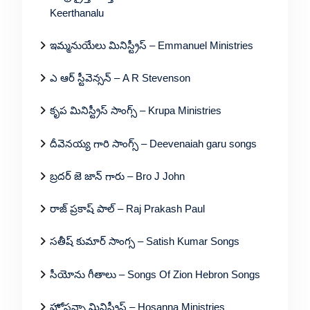
Keerthanalu
ఇమ్మనుయేలు మినిస్ట్రీస్ – Emmanuel Ministries
ఎ ఆర్ స్టీవెన్సన్ – A R Stevenson
కృప మినిస్ట్రీస్ సాంగ్స్ – Krupa Ministries
దీవెనయ్య గారి సాంగ్స్ – Deevenaiah garu songs
బ్రదర్ జె జాన్ గారు – Bro J John
రాజ్ ప్రకాష్ పాల్ – Raj Prakash Paul
సతీష్ కుమార్ సాంగ్స – Satish Kumar Songs
సీయోను గీతాలు – Songs Of Zion Hebron Songs
హోసన్నా మినిస్ట్రీస్ – Hosanna Ministries