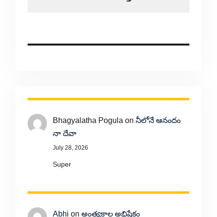
Bhagyalatha Pogula
on
నీలోనే ఆనందం
నా దేవా
July 28, 2026
Super
Abhi
on
అంత్యకాల అభిషేకం