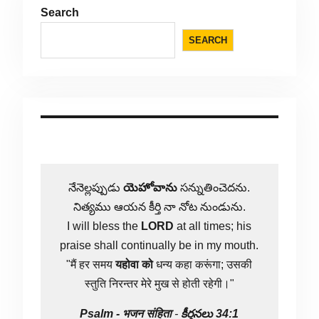
Search
SEARCH
నేనెల్లప్పుడు
యెహోవాను
సన్నుతించెదను.
నిత్యము ఆయన కీర్తి నా నోట నుండును.
I will bless the
LORD
at all times; his
praise shall continually be in my mouth.
"मैं हर समय
यहोवा
को
धन्य कहा करूंगा; उसकी
स्तुति निरन्तर मेरे मुख से होती रहेगी।"
Psalm -
भजन संहिता
-
కీర్తనలు 34:1