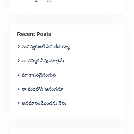
Recent Posts
నువివ్వకుంటే ఏది లేదయ్యా
నా నమ్మిక నీవు మాత్రమే
మా కాపరివైనందున
నా మదిలోని ఆనందమా
అవమానంమొందను నేను