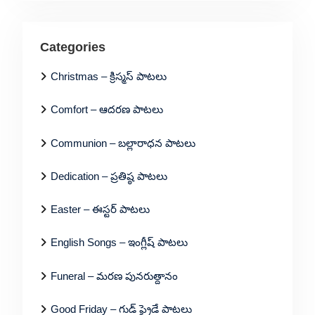
Categories
Christmas – క్రిస్మస్ పాటలు
Comfort – ఆదరణ పాటలు
Communion – బల్లారాధన పాటలు
Dedication – ప్రతిష్ఠ పాటలు
Easter – ఈస్టర్ పాటలు
English Songs – ఇంగ్లీష్ పాటలు
Funeral – మరణ పునరుత్దానం
Good Friday – గుడ్ ఫ్రైడే పాటలు