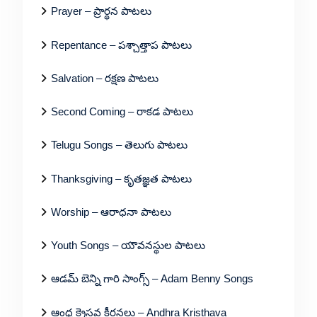
Prayer – ప్రార్థన పాటలు
Repentance – పశ్చాత్తాప పాటలు
Salvation – రక్షణ పాటలు
Second Coming – రాకడ పాటలు
Telugu Songs – తెలుగు పాటలు
Thanksgiving – కృతజ్ఞత పాటలు
Worship – ఆరాధనా పాటలు
Youth Songs – యౌవనస్థుల పాటలు
ఆడమ్ బెన్ని గారి సాంగ్స్ – Adam Benny Songs
ఆంధ్ర క్రైస్తవ కీర్తనలు – Andhra Kristhava