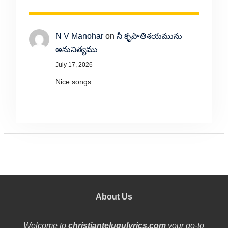
N V Manohar
on
నీ కృపాతిశయమును
అనునిత్యము
July 17, 2026
Nice songs
About Us
Welcome to
christiantelugulyrics.com
your go-to