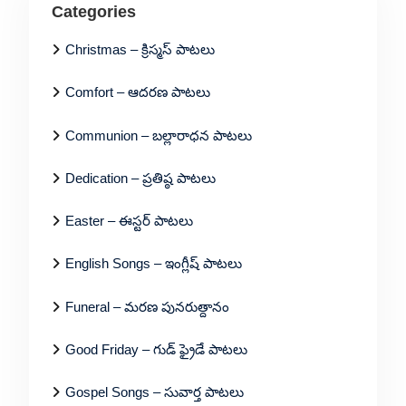
Categories
Christmas – క్రిస్మస్ పాటలు
Comfort – ఆదరణ పాటలు
Communion – బల్లారాధన పాటలు
Dedication – ప్రతిష్ఠ పాటలు
Easter – ఈస్టర్ పాటలు
English Songs – ఇంగ్లీష్ పాటలు
Funeral – మరణ పునరుత్దానం
Good Friday – గుడ్ ఫ్రైడే పాటలు
Gospel Songs – సువార్త పాటలు