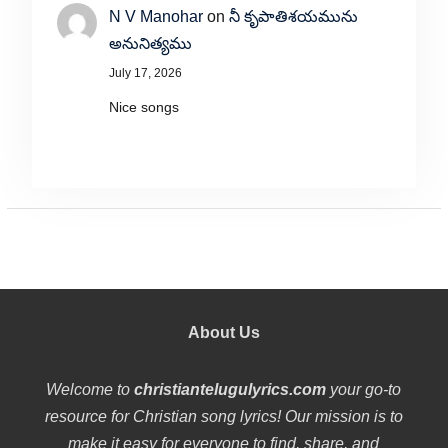
N V Manohar
on
నీ కృపాతిశయమును
అనునిత్యము
July 17, 2026
Nice songs
About Us
Welcome to
christiantelugulyrics.com
your go-to
resource for Christian song lyrics! Our mission is to
make it easy for everyone to find, share, and