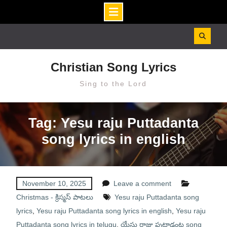
Skip
to
content
Christian Song Lyrics
Sing to the Lord
Tag: Yesu raju Puttadanta
song lyrics in english
November 10, 2025
Leave a comment
Christmas - క్రిస్మస్ పాటలు
Yesu raju Puttadanta song
lyrics
,
Yesu raju Puttadanta song lyrics in english
,
Yesu raju
Puttadanta song lyrics in telugu
,
యేసు రాజు పుట్టాడంట song