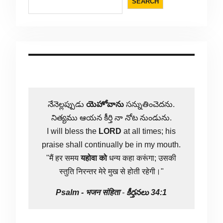
SEARCH
నేనెల్లప్పుడు
యెహోవాను
సన్నుతించెదను.
నిత్యము ఆయన కీర్తి నా నోట నుండును.
I will bless the
LORD
at all times; his
praise shall continually be in my mouth.
"मैं हर समय
यहोवा
को
धन्य कहा करूंगा; उसकी
स्तुति निरन्तर मेरे मुख से होती रहेगी।"
Psalm -
भजन संहिता
-
కీర్తనలు 34:1