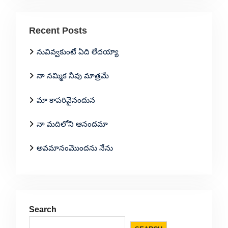
Recent Posts
నువివ్వకుంటే ఏది లేదయ్యా
నా నమ్మిక నీవు మాత్రమే
మా కాపరివైనందున
నా మదిలోని ఆనందమా
అవమానంమొందను నేను
Search