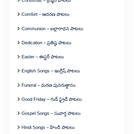
Christmas – క్రిస్మస్ పాటలు
Comfort – ఆదరణ పాటలు
Communion – బల్లారాధన పాటలు
Dedication – ప్రతిష్ఠ పాటలు
Easter – ఈస్టర్ పాటలు
English Songs – ఇంగ్లీష్ పాటలు
Funeral – మరణ పునరుత్దానం
Good Friday – గుడ్ ఫ్రైడే పాటలు
Gospel Songs – సువార్త పాటలు
Hindi Songs – హిందీ పాటలు