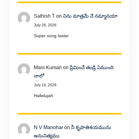
Sathish T
on
నిను మాత్రమే నే నమ్మానయా
July 26, 2026
Super song faster
Mani Kumari
on
ప్రేమించే తండ్రి ఏముంది
నాలో
July 18, 2026
Hallelujah
N V Manohar
on
నీ కృపాతిశయమును
అనునిత్యము