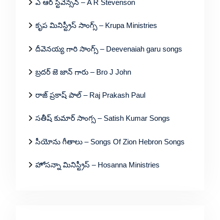
ఎ ఆర్ స్టీవెన్సన్ – A R Stevenson
కృప మినిస్ట్రీస్ సాంగ్స్ – Krupa Ministries
దీవెనయ్య గారి సాంగ్స్ – Deevenaiah garu songs
బ్రదర్ జె జాన్ గారు – Bro J John
రాజ్ ప్రకాష్ పాల్ – Raj Prakash Paul
సతీష్ కుమార్ సాంగ్స – Satish Kumar Songs
సీయోను గీతాలు – Songs Of Zion Hebron Songs
హోసన్నా మినిస్ట్రీస్ – Hosanna Ministries