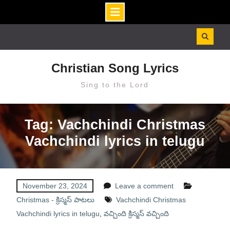
Skip
to
content
Christian Song Lyrics
Sing to the Lord
Tag: Vachchindi Christmas
Vachchindi lyrics in telugu
November 23, 2024
Leave a comment
Christmas - క్రిస్మస్ పాటలు
Vachchindi Christmas
Vachchindi lyrics in telugu
,
వచ్చింది క్రిస్మస్ వచ్చింది