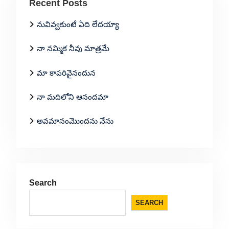
Recent Posts
నువివ్వకుంటే ఏది లేదయ్యా
నా నమ్మిక నీవు మాత్రమే
మా కాపరివైనందున
నా మదిలోని ఆనందమా
అవమానంమొందను నేను
Search
SEARCH