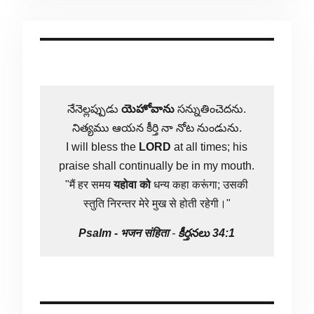
నేనెల్లప్పుడు
యెహోవాను
సన్నుతించెదను.
నిత్యము ఆయన కీర్తి నా నోట నుండును.
I will bless the
LORD
at all times; his
praise shall continually be in my mouth.
"मैं हर समय
यहोवा
को
धन्य कहा करूंगा; उसकी
स्तुति निरन्तर मेरे मुख से होती रहेगी।"
Psalm -
भजन संहिता
-
కీర్తనలు 34:1