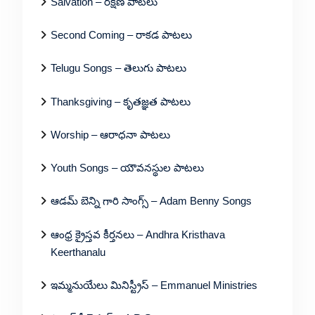
Salvation – రక్షణ పాటలు
Second Coming – రాకడ పాటలు
Telugu Songs – తెలుగు పాటలు
Thanksgiving – కృతజ్ఞత పాటలు
Worship – ఆరాధనా పాటలు
Youth Songs – యౌవనస్థుల పాటలు
ఆడమ్ బెన్ని గారి సాంగ్స్ – Adam Benny Songs
ఆంధ్ర క్రైస్తవ కీర్తనలు – Andhra Kristhava
Keerthanalu
ఇమ్మనుయేలు మినిస్ట్రీస్ – Emmanuel Ministries