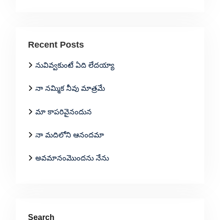
Recent Posts
నువివ్వకుంటే ఏది లేదయ్యా
నా నమ్మిక నీవు మాత్రమే
మా కాపరివైనందున
నా మదిలోని ఆనందమా
అవమానంమొందను నేను
Search