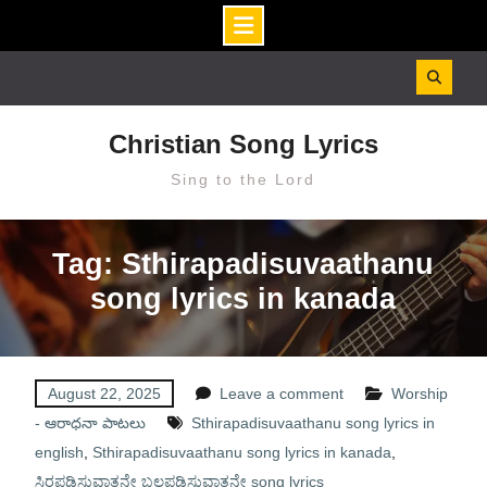
Skip
to
content
Christian Song Lyrics
Sing to the Lord
Tag: Sthirapadisuvaathanu
song lyrics in kanada
August 22, 2025
Leave a comment
Worship
- ఆరాధనా పాటలు
Sthirapadisuvaathanu song lyrics in
english
,
Sthirapadisuvaathanu song lyrics in kanada
,
ಸ್ಥಿರಪಡಿಸುವಾತನೇ ಬಲಪಡಿಸುವಾತನೇ song lyrics