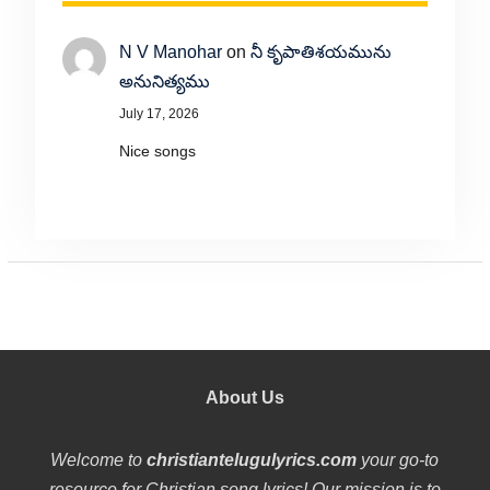
N V Manohar
on
నీ కృపాతిశయమును
అనునిత్యము
July 17, 2026
Nice songs
About Us
Welcome to
christiantelugulyrics.com
your go-to
resource for Christian song lyrics! Our mission is to