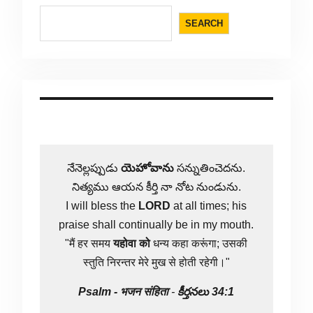
SEARCH
నేనెల్లప్పుడు
యెహోవాను
సన్నుతించెదను.
నిత్యము ఆయన కీర్తి నా నోట నుండును.
I will bless the
LORD
at all times; his
praise shall continually be in my mouth.
"मैं हर समय
यहोवा
को
धन्य कहा करूंगा; उसकी
स्तुति निरन्तर मेरे मुख से होती रहेगी।"
Psalm -
भजन संहिता
-
కీర్తనలు 34:1