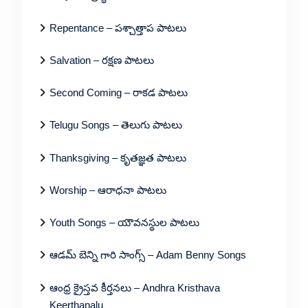
Repentance – పశ్చాత్తాప పాటలు
Salvation – రక్షణ పాటలు
Second Coming – రాకడ పాటలు
Telugu Songs – తెలుగు పాటలు
Thanksgiving – కృతజ్ఞత పాటలు
Worship – ఆరాధనా పాటలు
Youth Songs – యౌవనస్థుల పాటలు
ఆడమ్ బెన్ని గారి సాంగ్స్ – Adam Benny Songs
ఆంధ్ర క్రైస్తవ కీర్తనలు – Andhra Kristhava
Keerthanalu