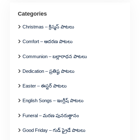
Categories
Christmas – క్రిస్మస్ పాటలు
Comfort – ఆదరణ పాటలు
Communion – బల్లారాధన పాటలు
Dedication – ప్రతిష్ఠ పాటలు
Easter – ఈస్టర్ పాటలు
English Songs – ఇంగ్లీష్ పాటలు
Funeral – మరణ పునరుత్దానం
Good Friday – గుడ్ ఫ్రైడే పాటలు