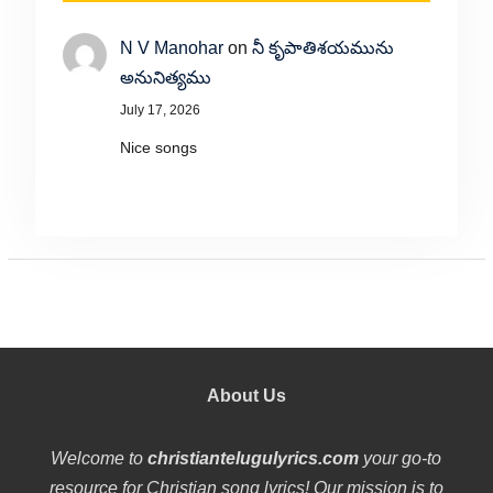
N V Manohar
on
నీ కృపాతిశయమును
అనునిత్యము
July 17, 2026
Nice songs
About Us
Welcome to
christiantelugulyrics.com
your go-to
resource for Christian song lyrics! Our mission is to