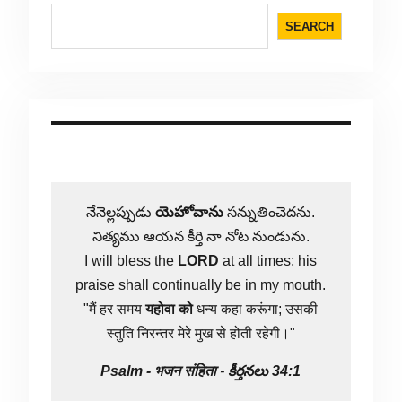
SEARCH
నేనెల్లప్పుడు
యెహోవాను
సన్నుతించెదను.
నిత్యము ఆయన కీర్తి నా నోట నుండును.
I will bless the
LORD
at all times; his
praise shall continually be in my mouth.
"मैं हर समय
यहोवा
को
धन्य कहा करूंगा; उसकी
स्तुति निरन्तर मेरे मुख से होती रहेगी।"
Psalm -
भजन संहिता
-
కీర్తనలు 34:1