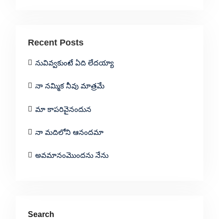
Recent Posts
నువివ్వకుంటే ఏది లేదయ్యా
నా నమ్మిక నీవు మాత్రమే
మా కాపరివైనందున
నా మదిలోని ఆనందమా
అవమానంమొందను నేను
Search