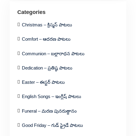
Categories
Christmas – క్రిస్మస్ పాటలు
Comfort – ఆదరణ పాటలు
Communion – బల్లారాధన పాటలు
Dedication – ప్రతిష్ఠ పాటలు
Easter – ఈస్టర్ పాటలు
English Songs – ఇంగ్లీష్ పాటలు
Funeral – మరణ పునరుత్దానం
Good Friday – గుడ్ ఫ్రైడే పాటలు