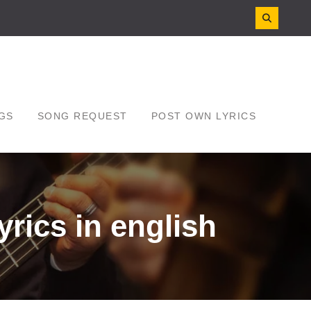
GS
SONG REQUEST
POST OWN LYRICS
yrics in english