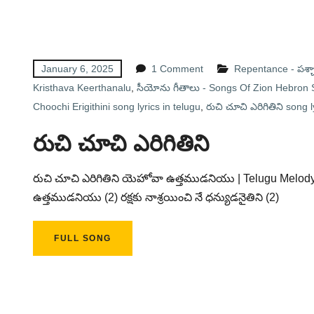
January 6, 2025
1 Comment
Repentance - పశ్చ
Kristhava Keerthanalu
,
సీయోను గీతాలు - Songs Of Zion Hebron
Choochi Erigithini song lyrics in telugu
,
రుచి చూచి ఎరిగితిని song l
రుచి చూచి ఎరిగితిని
రుచి చూచి ఎరిగితిని యెహోవా ఉత్తముడనియు | Telugu Melody 
ఉత్తముడనియు (2) రక్షకు నాశ్రయించి నే ధన్యుడనైతిని (2)
FULL SONG