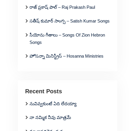
రాజ్ ప్రకాష్ పాల్ – Raj Prakash Paul
సతీష్ కుమార్ సాంగ్స – Satish Kumar Songs
సీయోను గీతాలు – Songs Of Zion Hebron
Songs
హోసన్నా మినిస్ట్రీస్ – Hosanna Ministries
Recent Posts
నువివ్వకుంటే ఏది లేదయ్యా
నా నమ్మిక నీవు మాత్రమే