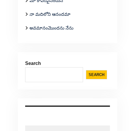
మా కాపరివైనందున
నా మదిలోని ఆనందమా
అవమానంమొందను నేను
Search
SEARCH