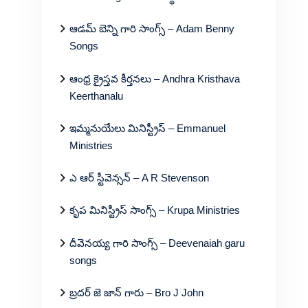
ఆడమ్ బెన్ని గారి సాంగ్స్ – Adam Benny
Songs
ఆంధ్ర క్రైస్తవ కీర్తనలు – Andhra Kristhava
Keerthanalu
ఇమ్మనుయేలు మినిస్ట్రీస్ – Emmanuel
Ministries
ఎ ఆర్ స్టీవెన్సన్ – A R Stevenson
కృప మినిస్ట్రీస్ సాంగ్స్ – Krupa Ministries
దీవెనయ్య గారి సాంగ్స్ – Deevenaiah garu
songs
బ్రదర్ జె జాన్ గారు – Bro J John