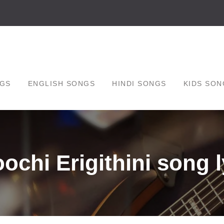
GS
ENGLISH SONGS
HINDI SONGS
KIDS SON
chi Erigithini song l