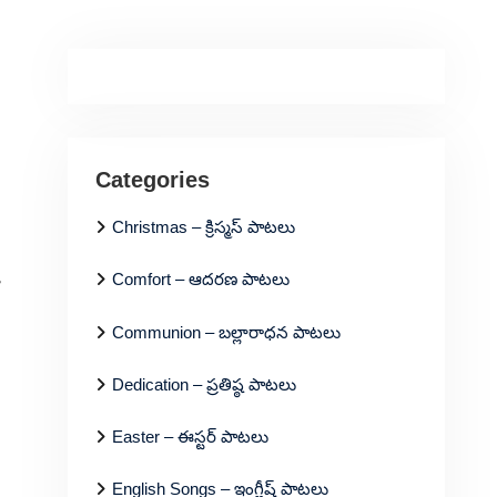
Categories
Christmas – క్రిస్మస్ పాటలు
Comfort – ఆదరణ పాటలు
ా
Communion – బల్లారాధన పాటలు
Dedication – ప్రతిష్ఠ పాటలు
Easter – ఈస్టర్ పాటలు
English Songs – ఇంగ్లీష్ పాటలు