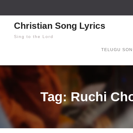
Skip
to
content
Christian Song Lyrics
Sing to the Lord
TELUGU SON
Tag: Ruchi Choo