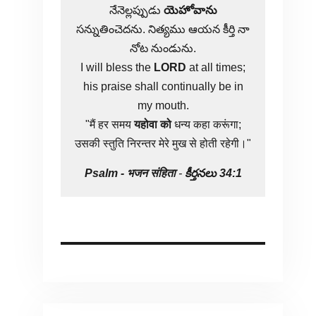
నేనెల్లప్పుడు
యెహోవాను
సన్నుతించెదను. నిత్యము ఆయన కీర్తి నా
నోట నుండును.
I will bless the
LORD
at all times;
his praise shall continually be in
my mouth.
"मैं हर समय
यहोवा
को
धन्य कहा करूंगा;
उसकी स्तुति निरन्तर मेरे मुख से होती रहेगी।"
Psalm -
भजन संहिता
-
కీర్తనలు 34:1