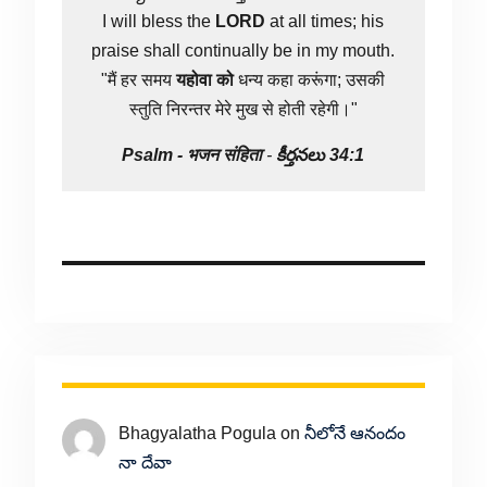
I will bless the
LORD
at all times; his
praise shall continually be in my mouth.
"मैं हर समय
यहोवा
को
धन्य कहा करूंगा; उसकी
स्तुति निरन्तर मेरे मुख से होती रहेगी।"
Psalm -
भजन संहिता
-
కీర్తనలు 34:1
Bhagyalatha Pogula
on
నీలోనే ఆనందం
నా దేవా