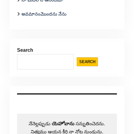
అవమానంమొందను నేను
Search
SEARCH
నేనెల్లప్పుడు
యెహోవాను
సన్నుతించెదను.
నిత్యము ఆయన కీర్తి నా నోట నుండును.