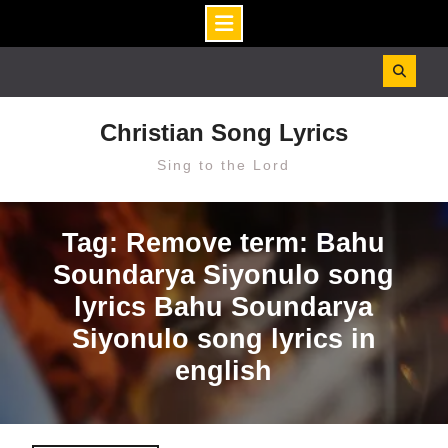
Skip
to
content
Christian Song Lyrics
Sing to the Lord
Tag: Remove term: Bahu
Soundarya Siyonulo song
lyrics Bahu Soundarya
Siyonulo song lyrics in
english