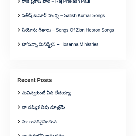
రాజ్ ప్రకాష్ పాల్ – Raj Prakash Paul
సతీష్ కుమార్ సాంగ్స – Satish Kumar Songs
సీయోను గీతాలు – Songs Of Zion Hebron Songs
హోసన్నా మినిస్ట్రీస్ – Hosanna Ministries
Recent Posts
నువివ్వకుంటే ఏది లేదయ్యా
నా నమ్మిక నీవు మాత్రమే
మా కాపరివైనందున
నా మదిలోని ఆనందమా