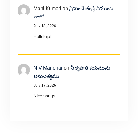
Mani Kumari
on
ప్రేమించే తండ్రి ఏముంది
నాలో
July 18, 2026
Hallelujah
N V Manohar
on
నీ కృపాతిశయమును
అనునిత్యము
July 17, 2026
Nice songs