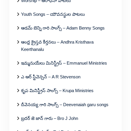
Worship – ఆరాధనా పాటలు
Youth Songs – యౌవనస్థుల పాటలు
ఆడమ్ బెన్ని గారి సాంగ్స్ – Adam Benny Songs
ఆంధ్ర క్రైస్తవ కీర్తనలు – Andhra Kristhava
Keerthanalu
ఇమ్మనుయేలు మినిస్ట్రీస్ – Emmanuel Ministries
ఎ ఆర్ స్టీవెన్సన్ – A R Stevenson
కృప మినిస్ట్రీస్ సాంగ్స్ – Krupa Ministries
దీవెనయ్య గారి సాంగ్స్ – Deevenaiah garu songs
బ్రదర్ జె జాన్ గారు – Bro J John