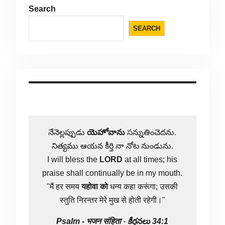
Search
SEARCH
నేనెల్లప్పుడు
యెహోవాను
సన్నుతించెదను.
నిత్యము ఆయన కీర్తి నా నోట నుండును.
I will bless the
LORD
at all times; his
praise shall continually be in my mouth.
"मैं हर समय
यहोवा
को
धन्य कहा करूंगा; उसकी
स्तुति निरन्तर मेरे मुख से होती रहेगी।"
Psalm -
भजन संहिता
-
కీర్తనలు 34:1