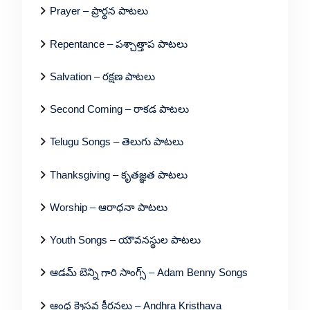
Prayer – ప్రార్థన పాటలు
Repentance – పశ్చాత్తాప పాటలు
Salvation – రక్షణ పాటలు
Second Coming – రాకడ పాటలు
Telugu Songs – తెలుగు పాటలు
Thanksgiving – కృతజ్ఞత పాటలు
Worship – ఆరాధనా పాటలు
Youth Songs – యౌవనస్థుల పాటలు
ఆడమ్ బెన్ని గారి సాంగ్స్ – Adam Benny Songs
ఆంధ్ర క్రైస్తవ కీర్తనలు – Andhra Kristhava