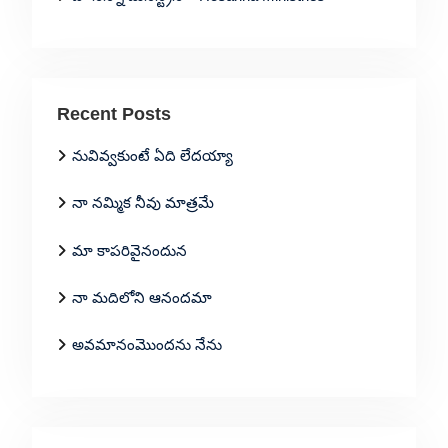
Recent Posts
నువివ్వకుంటే ఏది లేదయ్యా
నా నమ్మిక నీవు మాత్రమే
మా కాపరివైనందున
నా మదిలోని ఆనందమా
అవమానంమొందను నేను