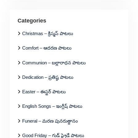
Categories
Christmas – క్రిస్మస్ పాటలు
Comfort – ఆదరణ పాటలు
Communion – బల్లారాధన పాటలు
Dedication – ప్రతిష్ఠ పాటలు
Easter – ఈస్టర్ పాటలు
English Songs – ఇంగ్లీష్ పాటలు
Funeral – మరణ పునరుత్దానం
Good Friday – గుడ్ ఫ్రైడే పాటలు