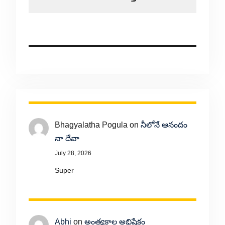
Bhagyalatha Pogula
on
నీలోనే ఆనందం
నా దేవా
July 28, 2026
Super
Abhi
on
అంత్యకాల అభిషేకం