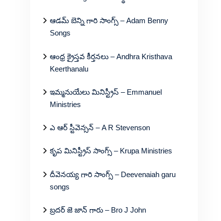
ఆడమ్ బెన్ని గారి సాంగ్స్ – Adam Benny
Songs
ఆంధ్ర క్రైస్తవ కీర్తనలు – Andhra Kristhava
Keerthanalu
ఇమ్మనుయేలు మినిస్ట్రీస్ – Emmanuel
Ministries
ఎ ఆర్ స్టీవెన్సన్ – A R Stevenson
కృప మినిస్ట్రీస్ సాంగ్స్ – Krupa Ministries
దీవెనయ్య గారి సాంగ్స్ – Deevenaiah garu
songs
బ్రదర్ జె జాన్ గారు – Bro J John