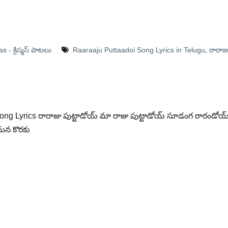
 - క్రిస్మస్ పాటలు
Raaraaju Puttaadoi Song Lyrics in Telugu
,
రారాజ
Song Lyrics రారాజు పుట్టాడోయ్ మా రాజు పుట్టాడోయ్ సూడంగ రారండోయ
 మన కొరకు