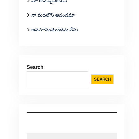
మా కాపరివైనందున
నా మదిలోని ఆనందమా
అవమానంమొందను నేను
Search
SEARCH