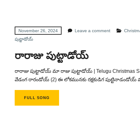
November 26, 2024
Leave a comment
Christmas
పుట్టాడోయ్
రారాజు పుట్టాడోయ్
రారాజు పుట్టాడోయ్ మా రాజు పుట్టాడోయ్ | Telugu Christmas 
వేడంగ రారండోయ్ (2) ఈ లోకమునకు రక్షకుడిగ పుట్టినాడండోయ్
FULL SONG