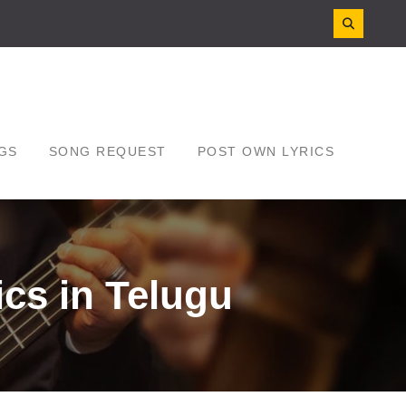
GS
SONG REQUEST
POST OWN LYRICS
ics in Telugu