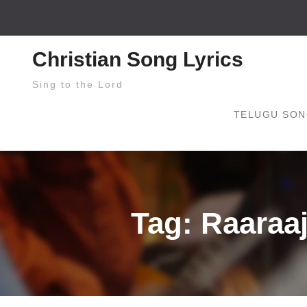
Skip
to
content
Christian Song Lyrics
Sing to the Lord
TELUGU SON
Tag: Raaraaj