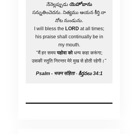
నేనెల్లప్పుడు
యెహోవాను
సన్నుతించెదను. నిత్యము ఆయన కీర్తి నా
నోట నుండును.
I will bless the
LORD
at all times;
his praise shall continually be in
my mouth.
"मैं हर समय
यहोवा
को
धन्य कहा करूंगा;
उसकी स्तुति निरन्तर मेरे मुख से होती रहेगी।"
Psalm -
भजन संहिता
-
కీర్తనలు 34:1