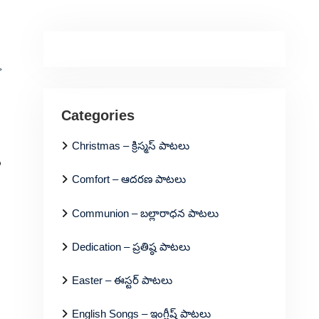
ు
Categories
Christmas – క్రిస్మస్ పాటలు
్
Comfort – ఆదరణ పాటలు
Communion – బల్లారాధన పాటలు
Dedication – ప్రతిష్ఠ పాటలు
Easter – ఈస్టర్ పాటలు
English Songs – ఇంగ్లీష్ పాటలు