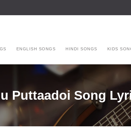
GS
ENGLISH SONGS
HINDI SONGS
KIDS SON
u Puttaadoi Song Lyr