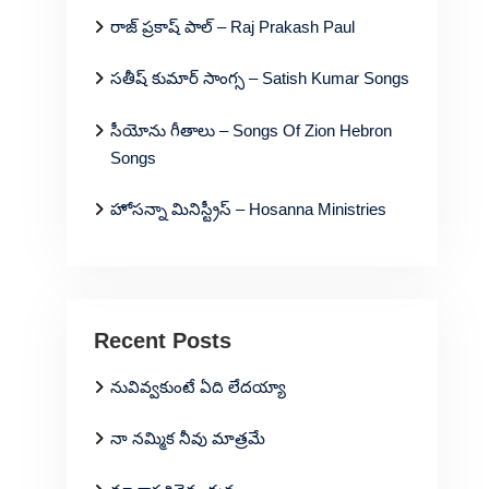
రాజ్ ప్రకాష్ పాల్ – Raj Prakash Paul
సతీష్ కుమార్ సాంగ్స – Satish Kumar Songs
సీయోను గీతాలు – Songs Of Zion Hebron
Songs
హోసన్నా మినిస్ట్రీస్ – Hosanna Ministries
Recent Posts
నువివ్వకుంటే ఏది లేదయ్యా
నా నమ్మిక నీవు మాత్రమే