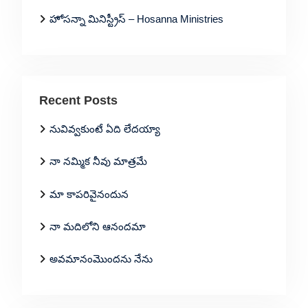
హోసన్నా మినిస్ట్రీస్ – Hosanna Ministries
Recent Posts
నువివ్వకుంటే ఏది లేదయ్యా
నా నమ్మిక నీవు మాత్రమే
మా కాపరివైనందున
నా మదిలోని ఆనందమా
అవమానంమొందను నేను