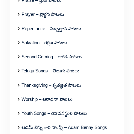
Praise – స్తుతి పాటలు
Prayer – ప్రార్థన పాటలు
Repentance – పశ్చాత్తాప పాటలు
Salvation – రక్షణ పాటలు
Second Coming – రాకడ పాటలు
Telugu Songs – తెలుగు పాటలు
Thanksgiving – కృతజ్ఞత పాటలు
Worship – ఆరాధనా పాటలు
Youth Songs – యౌవనస్థుల పాటలు
ఆడమ్ బెన్ని గారి సాంగ్స్ – Adam Benny Songs