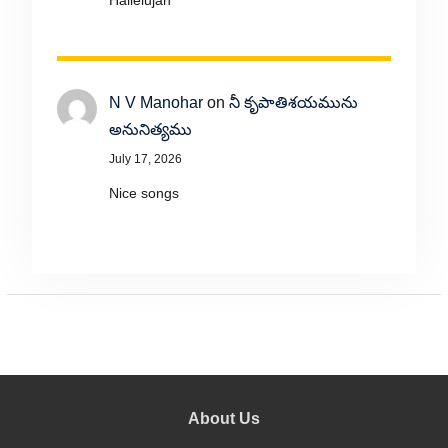
Hallelujah
N V Manohar
on
నీ కృపాతిశయమును
అనునిత్యము
July 17, 2026
Nice songs
About Us