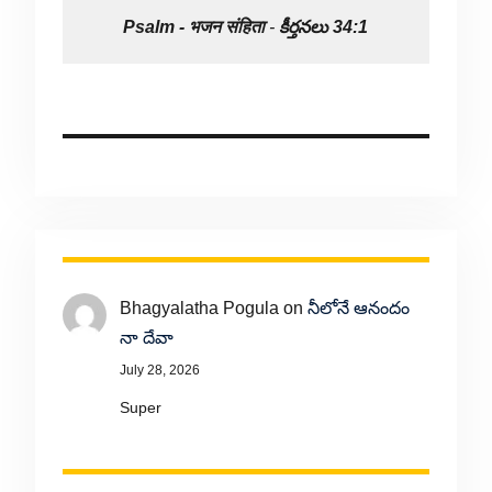
Psalm -
भजन संहिता
-
కీర్తనలు 34:1
Bhagyalatha Pogula
on
నీలోనే ఆనందం
నా దేవా
July 28, 2026
Super