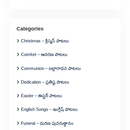
Categories
Christmas – క్రిస్మస్ పాటలు
Comfort – ఆదరణ పాటలు
Communion – బల్లారాధన పాటలు
Dedication – ప్రతిష్ఠ పాటలు
Easter – ఈస్టర్ పాటలు
English Songs – ఇంగ్లీష్ పాటలు
Funeral – మరణ పునరుత్దానం