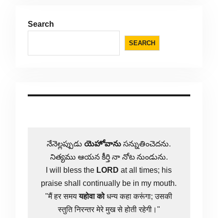
Search
SEARCH
నేనెల్లప్పుడు
యెహోవాను
సన్నుతించెదను.
నిత్యము ఆయన కీర్తి నా నోట నుండును.
I will bless the
LORD
at all times; his
praise shall continually be in my mouth.
"मैं हर समय
यहोवा
को
धन्य कहा करूंगा; उसकी
स्तुति निरन्तर मेरे मुख से होती रहेगी।"