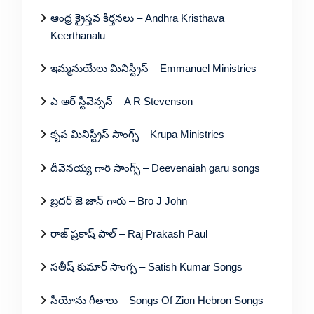
ఆంధ్ర క్రైస్తవ కీర్తనలు – Andhra Kristhava
Keerthanalu
ఇమ్మనుయేలు మినిస్ట్రీస్ – Emmanuel Ministries
ఎ ఆర్ స్టీవెన్సన్ – A R Stevenson
కృప మినిస్ట్రీస్ సాంగ్స్ – Krupa Ministries
దీవెనయ్య గారి సాంగ్స్ – Deevenaiah garu songs
బ్రదర్ జె జాన్ గారు – Bro J John
రాజ్ ప్రకాష్ పాల్ – Raj Prakash Paul
సతీష్ కుమార్ సాంగ్స – Satish Kumar Songs
సీయోను గీతాలు – Songs Of Zion Hebron Songs